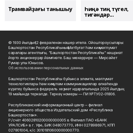
Трамвайҙағы танышыу
Һиңә тиң түгел,
тигәндәр...
© 1930 йылдың 12 февраленән нәшер ителә. Ойоштороусылары:
Башҡортостан Республикаһының Матбуғат һәм киң мәғлүмәт
саралары агентлығы, "Башҡортостан Республикаһы" нәшриәт
йорто акционерҙар йәмғиәте. Баш мөхәррире — Мирсәйет
Ғүмәр улы Юнысов.
Об использовании персональных данных
Башҡортостан Республикаһы буйынса элемтә, мәғлүмәт
технологиялары һәм киңкүләм коммуникациялар өлкәһендә
күҙәтеү буйынса федераль хеҙмәт идаралығында 2025 йылдың
19 майында теркәлде. Теркәү номеры — ПИ №ТУ02-01806.
Республиканский информационный центр – филиал
акционерного общества Издательский дом «Республика
Башкортостан».
Р./счёт 40602810200000000005 в Филиал ПАО «БАНК
УРАЛСИБ» в г. Уфе, БИК 048073770, ИНН 0278986971, КПП
027801004, к/с 30101810600000000770.