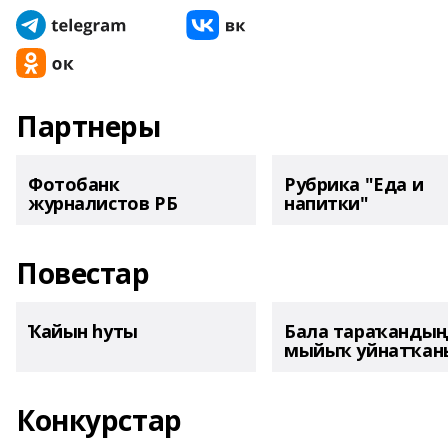
Партнеры
Фотобанк
Рубрика "Еда и
журналистов РБ
напитки"
Повестар
Ҡайын һуты
Бала тараҡанды
мыйыҡ уйнатҡаны
Конкурстар