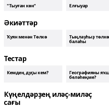
"Тыуған көн"
Елғыуар
Әкиәттәр
Ҡуян менән Төлкө
Тыңлауһыҙ төлк
балаһы
Тестар
Кемдең дуҫы кем?
Географияны яҡ
беләһеңме?
Күңелдәрҙең иләҫ-миләҫ
сағы