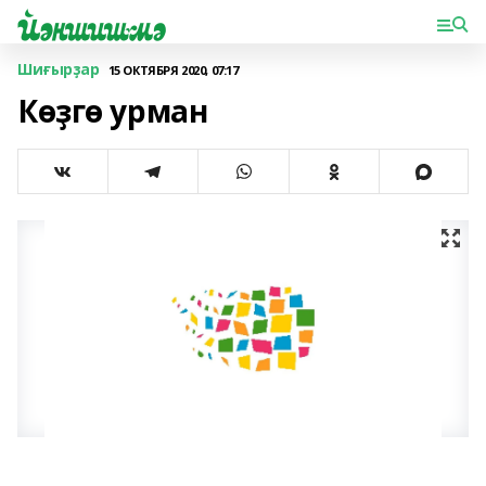
Шиғырҙар
15 ОКТЯБРЯ 2020, 07:17
Көҙгө урман