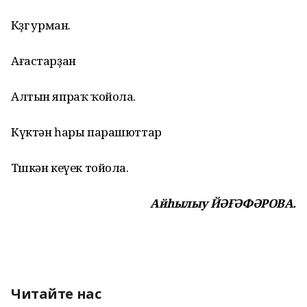
Көҙгө урман.
Ағастарҙан
Алтын япраҡ ҡойола.
Күктән һары парашюттар
Төшкән кеүек тойола.
Айһылыу ЙӘҒӘФӘРОВА.
Читайте нас