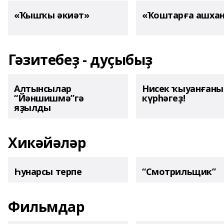
«Ҡышҡы әкиәт»
«Ҡоштарға ашха
Гәзитебеҙ - дуҫыбыҙ
Алтынсылар
Нисек ҡыуанған
“Йәншишмә”гә
күрһәгеҙ!
яҙылды
Хикәйәләр
Һунарсы терпе
“Смотрильщик”
Фильмдар