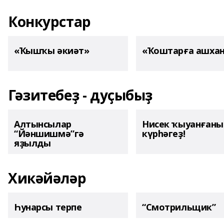
Конкурстар
«Ҡышҡы әкиәт»
«Ҡоштарға ашха
Гәзитебеҙ - дуҫыбыҙ
Алтынсылар
Нисек ҡыуанған
“Йәншишмә”гә
күрһәгеҙ!
яҙылды
Хикәйәләр
Һунарсы терпе
“Смотрильщик”