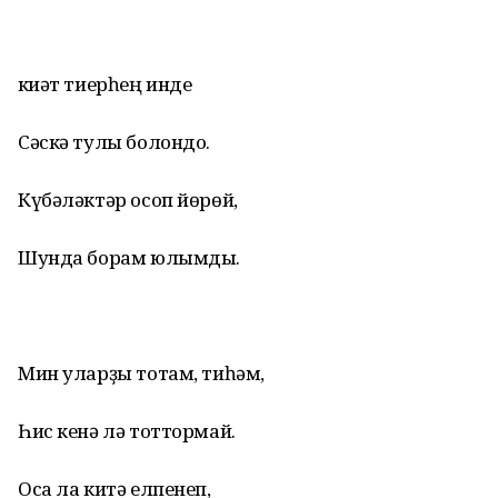
Әкиәт тиерһең инде
Сәскә тулы болондо.
Күбәләктәр осоп йөрөй,
Шунда борам юлымды.
Мин уларҙы тотам, тиһәм,
Һис кенә лә тоттормай.
Оса ла китә елпенеп,