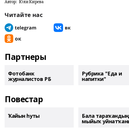
Автор:
Юлиә Кирәева
Читайте нас
Партнеры
Фотобанк
Рубрика "Еда и
журналистов РБ
напитки"
Повестар
Ҡайын һуты
Бала тараҡанды
мыйыҡ уйнатҡаны