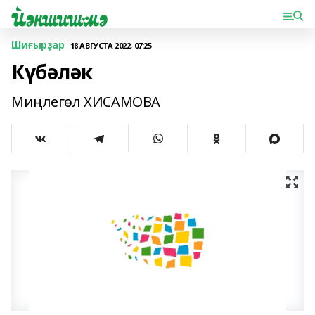
Шиғырҙар
18 АВГУСТА 2022, 07:25
Күбәләк
Миңлегөл ХИСАМОВА