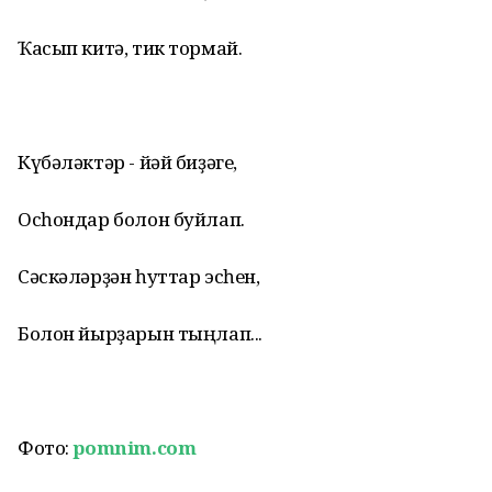
Ҡасып китә, тик тормай.
Күбәләктәр - йәй биҙәге,
Осһондар болон буйлап.
Сәскәләрҙән һуттар эсһен,
Болон йырҙарын тыңлап...
Фото:
pomnim.com