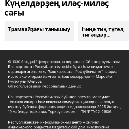
Күңелдәрҙең иләҫ-миләҫ
сағы
Трамвайҙағы танышыу
Һиңә тиң түгел,
тигәндәр...
© 1930 йылдың 12 февраленән нәшер ителә. Ойоштороусылары:
Башҡортостан Республикаһының Матбуғат һәм киң мәғлүмәт
саралары агентлығы, "Башҡортостан Республикаһы" нәшриәт
йорто акционерҙар йәмғиәте. Баш мөхәррире — Мирсәйет
Ғүмәр улы Юнысов.
Об использовании персональных данных
Башҡортостан Республикаһы буйынса элемтә, мәғлүмәт
технологиялары һәм киңкүләм коммуникациялар өлкәһендә
күҙәтеү буйынса федераль хеҙмәт идаралығында 2025 йылдың
19 майында теркәлде. Теркәү номеры — ПИ №ТУ02-01806.
Республиканский информационный центр – филиал
акционерного общества Издательский дом «Республика