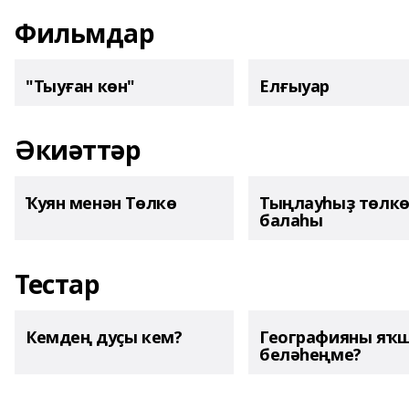
Фильмдар
"Тыуған көн"
Елғыуар
Әкиәттәр
Ҡуян менән Төлкө
Тыңлауһыҙ төлк
балаһы
Тестар
Кемдең дуҫы кем?
Географияны яҡ
беләһеңме?