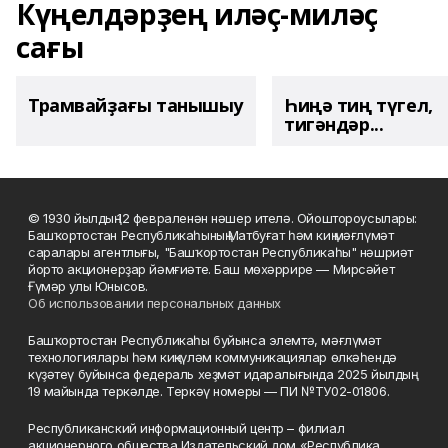
Күңелдәрҙең иләҫ-миләҫ
сағы
Трамвайҙағы танышыу
Һиңә тиң түгел,
тигәндәр...
© 1930 йылдың 12 февраленән нәшер ителә. Ойоштороусылары:
Башҡортостан Республикаһының Матбуғат һәм киң мәғлүмәт
саралары агентлығы, "Башҡортостан Республикаһы" нәшриәт
йорто акционерҙар йәмғиәте. Баш мөхәррире — Мирсәйет
Ғүмәр улы Юнысов.
Об использовании персональных данных
Башҡортостан Республикаһы буйынса элемтә, мәғлүмәт
технологиялары һәм киңкүләм коммуникациялар өлкәһендә
күҙәтеү буйынса федераль хеҙмәт идаралығында 2025 йылдың
19 майында теркәлде. Теркәү номеры — ПИ №ТУ02-01806.
Республиканский информационный центр – филиал
акционерного общества Издательский дом «Республика