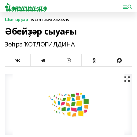
Шиғырҙар
15 СЕНТЯБРЯ 2022, 05:15
Әбейҙәр сыуағы
Зөһрә ҠОТЛОГИЛДИНА