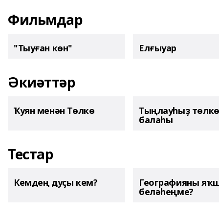
Фильмдар
"Тыуған көн"
Елғыуар
Әкиәттәр
Ҡуян менән Төлкө
Тыңлауһыҙ төлк
балаһы
Тестар
Кемдең дуҫы кем?
Географияны яҡ
беләһеңме?