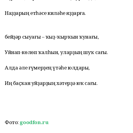
Наҙҙарың етһәсе киләһе яҙҙарға.
Әбейҙәр сыуағы – ҡыҙ-ҡырҡын ҡунағы,
Уйнап-көлөп ҡалһын, уларҙың шуҡ сағы.
Алда әле ғүмерҙең үтәһе юлдары,
Иң баҫҡан уйҙарҙың хәтерҙә юҡ сағы.
Фото:
goodfon.ru