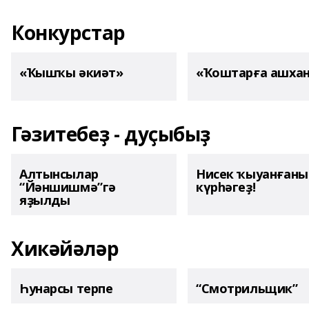
Конкурстар
«Ҡышҡы әкиәт»
«Ҡоштарға ашха
Гәзитебеҙ - дуҫыбыҙ
Алтынсылар
Нисек ҡыуанған
“Йәншишмә”гә
күрһәгеҙ!
яҙылды
Хикәйәләр
Һунарсы терпе
“Смотрильщик”