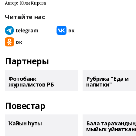
Автор:
Юлиә Кирәева
Читайте нас
Партнеры
Фотобанк
Рубрика "Еда и
журналистов РБ
напитки"
Повестар
Ҡайын һуты
Бала тараҡанды
мыйыҡ уйнатҡаны