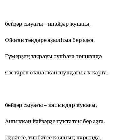
Әбейҙәр сыуағы – инәйҙәр ҡунағы,
Ойоған тәндәре яҙылһын бер аҙға.
Ғүмерҙең ҡырауы тупһаға төшкәндә
Сәстәрен оҡшатҡан шундағы аҡ ҡарға.
Әбейҙәр сыуағы – ҡатындар ҡунағы,
Ашыҡҡан йәйҙәрҙе туҡтатсы бер аҙға.
Иҙрәтсе, тирбәтсе ҡояшың нурында,