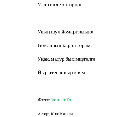
Улар инде өлгөргән.
Уның шул йомартлығына
Һоҡланып ҡарап торам.
Уңған, матур был миҙгелгә
Йыр итеп шиғыр ҡоям.
Фото:
krot.info
Автор:
Юлиә Кирәева