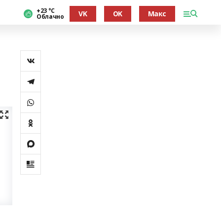
+23 °С
VK
OK
Макс
Облачно