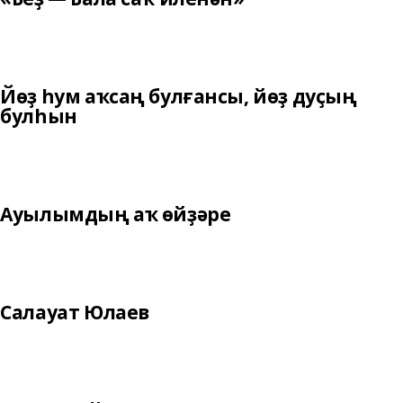
Йөҙ һум аҡсаң булғансы, йөҙ дуҫың
булһын
Ауылымдың аҡ өйҙәре
Салауат Юлаев