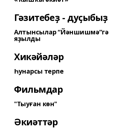
Гәзитебеҙ - дуҫыбыҙ
Алтынсылар “Йәншишмә”гә
яҙылды
Хикәйәләр
Һунарсы терпе
Фильмдар
"Тыуған көн"
Әкиәттәр