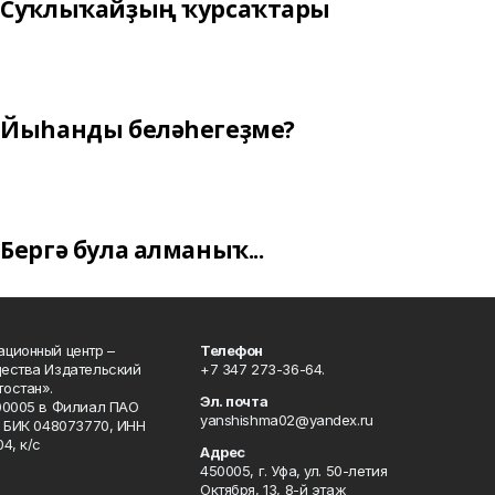
Суҡлыҡайҙың ҡурсаҡтары
Йыһанды беләһегеҙме?
Бергә була алманыҡ...
ционный центр –
Телефон
щества Издательский
+7 347 273-36-64.
остан».
Эл. почта
00005 в Филиал ПАО
yanshishma02@yandex.ru
, БИК 048073770, ИНН
4, к/с
Адрес
450005, г. Уфа, ул. 50-летия
Октября, 13, 8-й этаж