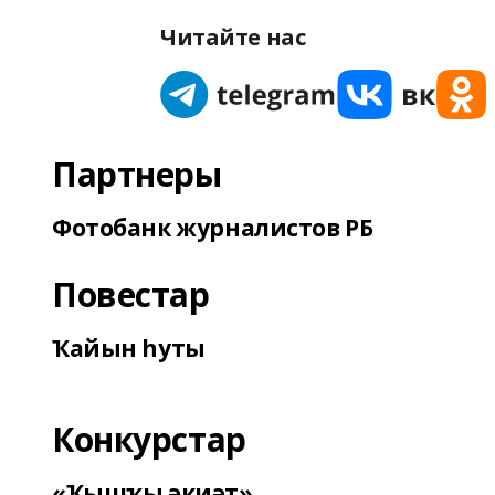
Читайте нас
Партнеры
Фотобанк журналистов РБ
Повестар
Ҡайын һуты
Конкурстар
«Ҡышҡы әкиәт»