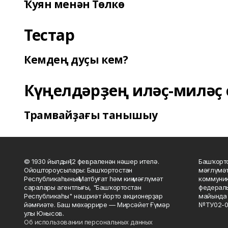
Ҡуян менән Төлкө
Тестар
Кемдең дуҫы кем?
Күңелдәрҙең иләҫ-миләҫ 
Трамвайҙағы танышыу
© 1930 йылдың 12 февраленән нәшер ителә.
Башҡорто
Ойоштороусылары: Башҡортостан
мәғлүмәт
Республикаһының Матбуғат һәм киң мәғлүмәт
коммуник
саралары агентлығы, "Башҡортостан
федераль
Республикаһы" нәшриәт йорто акционерҙар
майында 
йәмғиәте. Баш мөхәррире — Мирсәйет Ғүмәр
№ТУ02-0
улы Юнысов.
Об использовании персональных данных