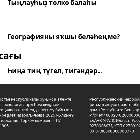
Тыңлауһыҙ төлкө балаһы
Географияны яҡшы беләһеңме?
сағы
Һиңә тиң түгел, тигәндәр...
стан Республикаһы буйынса элемтә,
Республиканский информа
 технологиялары һәм киңкүләм
филиал акционерного об
ациялар өлкәһендә күҙәтеү буйынса
дом «Республика Башкорт
 хеҙмәт идаралығында 2025 йылдың 19
Р./счёт 406028102000000
теркәлде. Теркәү номеры — ПИ
«БАНК УРАЛСИБ» в г. Уфе
1806.
0278986971, КПП 02780100
30101810600000000770.