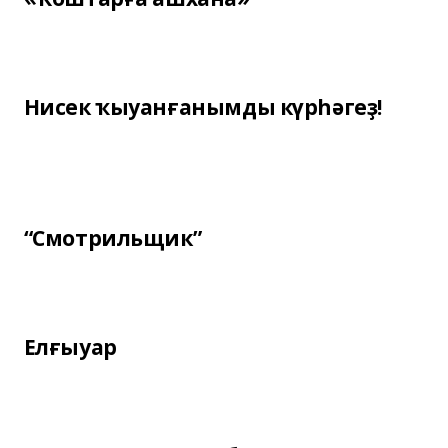
Нисек ҡыуанғанымды күрһәгеҙ!
“Смотрильщик”
Елғыуар