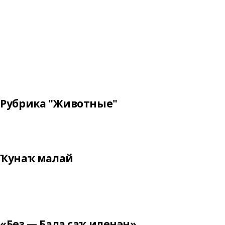
Рубрика "Животные"
Ҡунаҡ малай
«Беҙ — Бала саҡ иленән»