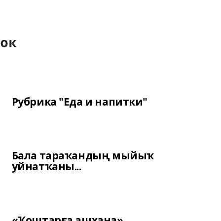
Рубрика "Еда и напитки"
Бала тараҡандың мыйыҡ
уйнатҡаны...
«Ҡоштарға ашхана»