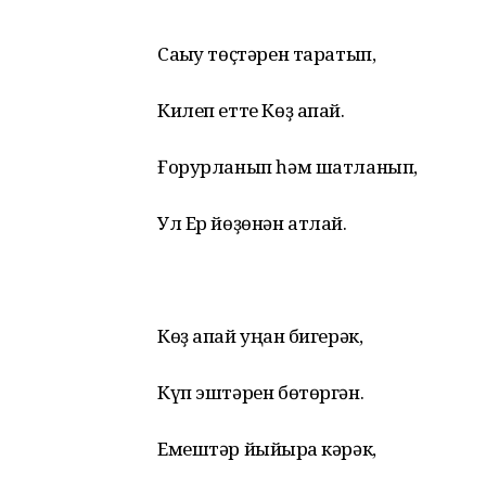
Сағыу төҫтәрен таратып,
Килеп етте Көҙ апай.
Ғорурланып һәм шатланып,
Ул Ер йөҙөнән атлай.
Көҙ апай уңған бигерәк,
Күп эштәрен бөтөргән.
Емештәр йыйырға кәрәк,