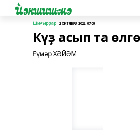
Шиғырҙар
2 ОКТЯБРЯ 2022, 07:00
Күҙ асып та өлгө
Ғүмәр ХӘЙӘМ