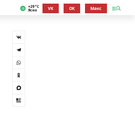
+29 °С
VK
OK
Макс
Ясно