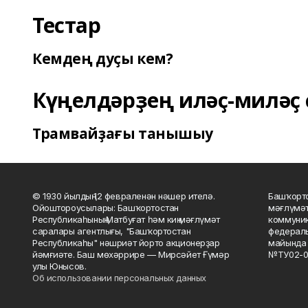
Тестар
Кемдең дуҫы кем?
Күңелдәрҙең иләҫ-миләҫ 
Трамвайҙағы танышыу
© 1930 йылдың 12 февраленән нәшер ителә.
Башҡорто
Ойоштороусылары: Башҡортостан
мәғлүмәт
Республикаһының Матбуғат һәм киң мәғлүмәт
коммуник
саралары агентлығы, "Башҡортостан
федераль
Республикаһы" нәшриәт йорто акционерҙар
майында 
йәмғиәте. Баш мөхәррире — Мирсәйет Ғүмәр
№ТУ02-0
улы Юнысов.
Об использовании персональных данных