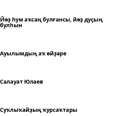
Йөҙ һум аҡсаң булғансы, йөҙ дуҫың
булһын
Ауылымдың аҡ өйҙәре
Салауат Юлаев
Суҡлыҡайҙың ҡурсаҡтары