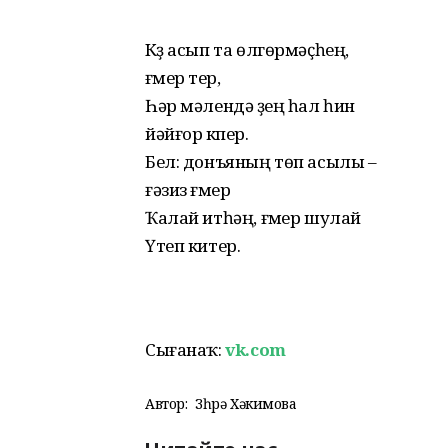
Күҙ асып та өлгөрмәҫһең,
ғүмер үтер,
Һәр мәлендә үҙең һал һин
йәйғор күпер.
Бел: донъяның төп асылы –
ғәзиз ғүмер
Ҡалай итһәң, ғүмер шулай
Үтеп китер.
Сығанаҡ:
vk.com
Автор:
Зөһрә Хәкимова