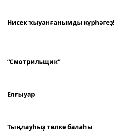
Нисек ҡыуанғанымды күрһәгеҙ!
“Смотрильщик”
Елғыуар
Тыңлауһыҙ төлкө балаһы