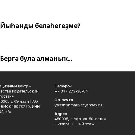
Йыһанды беләһегеҙме?
Бергә була алманыҡ...
ционный центр –
Телефон
щества Издательский
+7 347 273-36-64.
остан».
Эл. почта
00005 в Филиал ПАО
yanshishma02@yandex.ru
, БИК 048073770, ИНН
4, к/с
Адрес
450005, г. Уфа, ул. 50-летия
Октября, 13, 8-й этаж