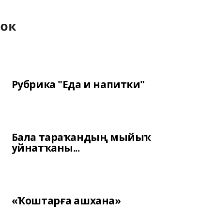
Рубрика "Еда и напитки"
Бала тараҡандың мыйыҡ
уйнатҡаны...
«Ҡоштарға ашхана»