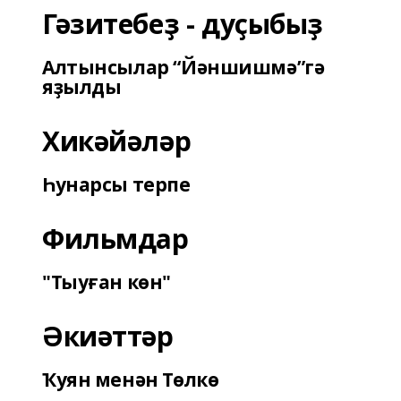
Гәзитебеҙ - дуҫыбыҙ
Алтынсылар “Йәншишмә”гә
яҙылды
Хикәйәләр
Һунарсы терпе
Фильмдар
"Тыуған көн"
Әкиәттәр
Ҡуян менән Төлкө