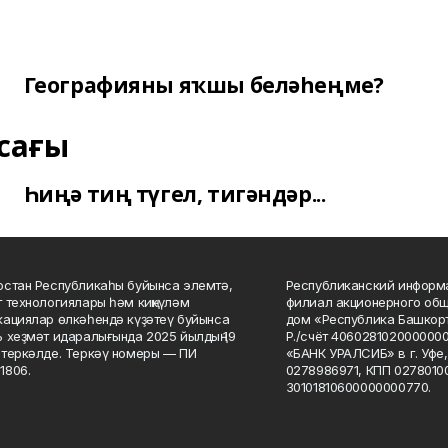
Географияны яҡшы беләһеңме?
сағы
Һиңә тиң түгел, тигәндәр...
стан Республикаһы буйынса элемтә,
Республиканский информа
 технологиялары һәм киңкүләм
филиал акционерного об
ациялар өлкәһендә күҙәтеү буйынса
дом «Республика Башкорт
 хеҙмәт идаралығында 2025 йылдың 19
Р./счёт 406028102000000
теркәлде. Теркәү номеры — ПИ
«БАНК УРАЛСИБ» в г. Уфе
1806.
0278986971, КПП 02780100
30101810600000000770.