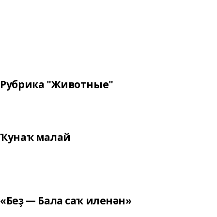
Рубрика "Животные"
Ҡунаҡ малай
«Беҙ — Бала саҡ иленән»