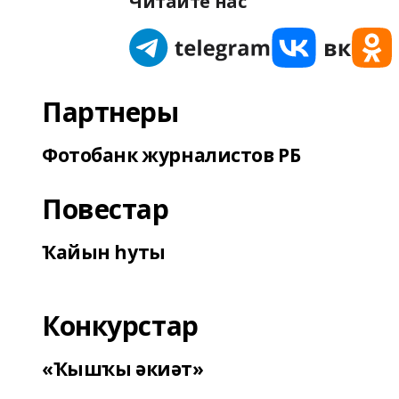
Читайте нас
Партнеры
Фотобанк журналистов РБ
Повестар
Ҡайын һуты
Конкурстар
«Ҡышҡы әкиәт»