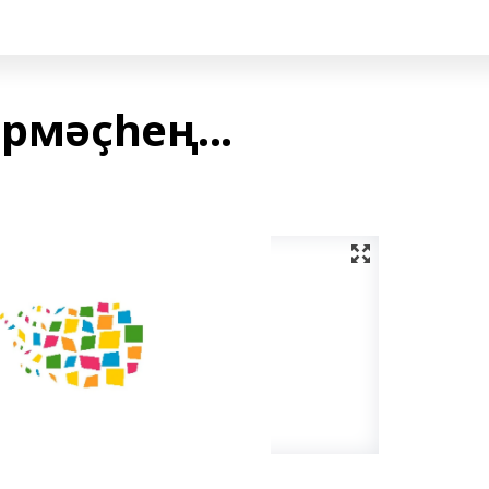
рмәҫһең...