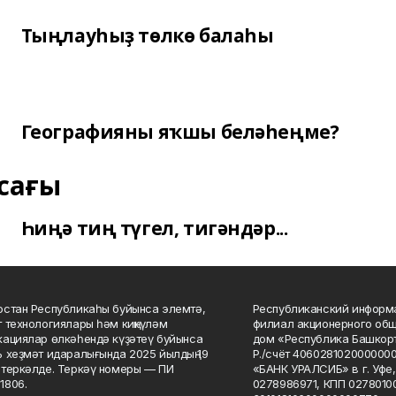
Тыңлауһыҙ төлкө балаһы
Географияны яҡшы беләһеңме?
сағы
Һиңә тиң түгел, тигәндәр...
стан Республикаһы буйынса элемтә,
Республиканский информа
 технологиялары һәм киңкүләм
филиал акционерного об
ациялар өлкәһендә күҙәтеү буйынса
дом «Республика Башкорт
 хеҙмәт идаралығында 2025 йылдың 19
Р./счёт 406028102000000
теркәлде. Теркәү номеры — ПИ
«БАНК УРАЛСИБ» в г. Уфе
1806.
0278986971, КПП 02780100