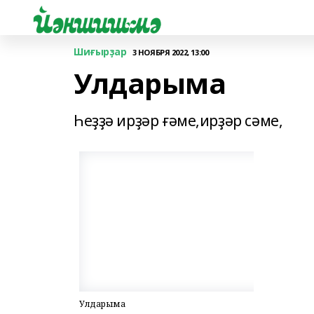
Шиғырҙар
3 НОЯБРЯ 2022, 13:00
Улдарыма
Һеҙҙә ирҙәр ғәме,ирҙәр сәме,
Улдарыма