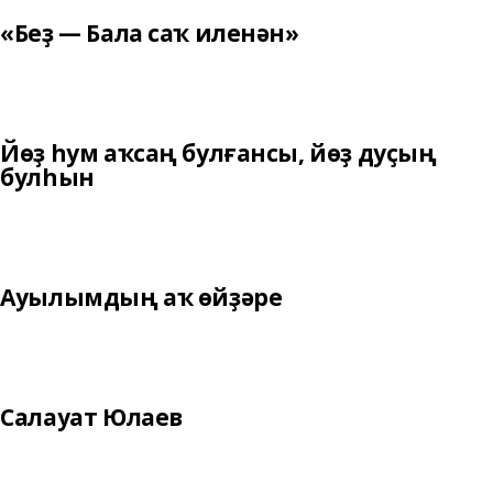
«Беҙ — Бала саҡ иленән»
Йөҙ һум аҡсаң булғансы, йөҙ дуҫың
булһын
Ауылымдың аҡ өйҙәре
Салауат Юлаев