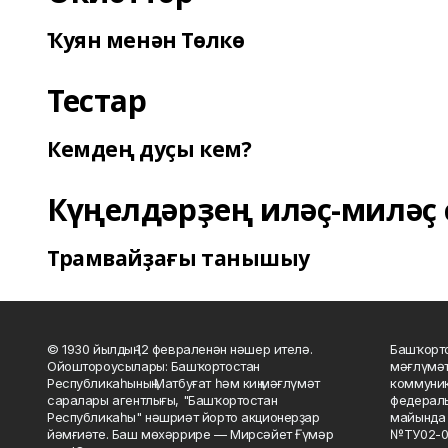
Ҡуян менән Төлкө
Тестар
Кемдең дуҫы кем?
Күңелдәрҙең иләҫ-миләҫ 
Трамвайҙағы танышыу
© 1930 йылдың 12 февраленән нәшер ителә.
Башҡорто
Ойоштороусылары: Башҡортостан
мәғлүмәт
Республикаһының Матбуғат һәм киң мәғлүмәт
коммуник
саралары агентлығы, "Башҡортостан
федераль
Республикаһы" нәшриәт йорто акционерҙар
майында 
йәмғиәте. Баш мөхәррире — Мирсәйет Ғүмәр
№ТУ02-0