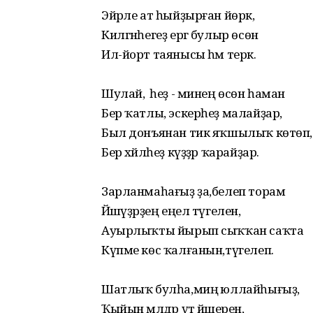
Эйәрле ат һыйҙырған йөрәк,
Килгәнһегеҙ ергә булыр өсөн
Ил-йорт таянысы һәм терәк.
Шулай, ә һеҙ - минең өсөн һаман
Бер ҡатлы, эскерһеҙ малайҙар,
Был донъянан тик яҡшылыҡ көтөп,
Бер хәйләһеҙ күҙҙәр ҡарайҙар.
Зарланмаһағыҙ ҙа,белеп торам
Йәшәүҙәрҙең еңел түгелен,
Ауырлыҡты йырып сыҡҡан саҡта
Күпме көс ҡалғанын,түгелеп.
Шатлыҡ булһа,миңә юллайһығыҙ,
Ҡыйын мәлдәр үтә йәшерен,