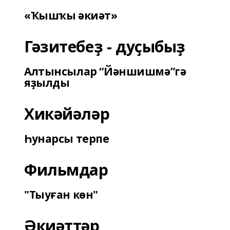
«Ҡышҡы әкиәт»
Гәзитебеҙ - дуҫыбыҙ
Алтынсылар “Йәншишмә”гә
яҙылды
Хикәйәләр
Һунарсы терпе
Фильмдар
"Тыуған көн"
Әкиәттәр