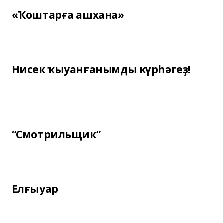
«Ҡоштарға ашхана»
Нисек ҡыуанғанымды күрһәгеҙ!
“Смотрильщик”
Елғыуар