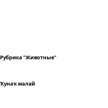
Рубрика "Животные"
Ҡунаҡ малай