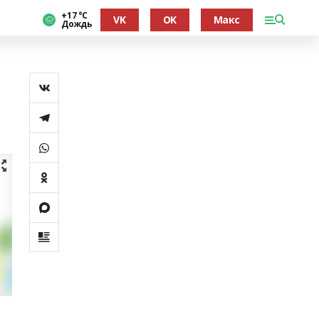
+17 °С
VK
OK
Макс
Дождь