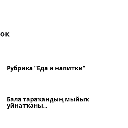
Рубрика "Еда и напитки"
Бала тараҡандың мыйыҡ
уйнатҡаны...