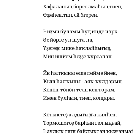
Хафаланып,борсолмаһын,тиеп,
Өҙмәһен,тип, әсәй бәғерен.
Һиҙмәй буламы һуң инде йөрәк-
Әсә йөрәге ул шуға ла,
Үҙегеҙсә мине һаҡлайһығыҙ,
Мин йәшәйем һеҙҙе ҡурсалап.
Йән һалҡыны өшөтмәйме йәнен,
Ҡыш һалҡыны - аяҡ-ҡулдарын,
Көнөн-төнөн теләп кенә торам,
Имен булһын, тиеп, юлдары.
Көткәнегеҙ алдығыҙға килһен,
Тормошоғоҙ барһын гел ыңғай,
Һаулыҡ тигән байлыҡтан ҡыҙғанмай