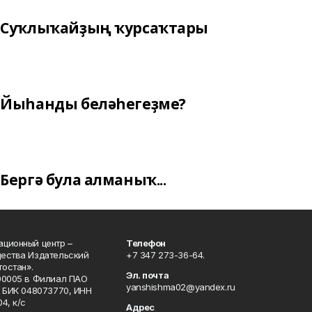
Суҡлыҡайҙың ҡурсаҡтары
Йыһанды беләһегеҙме?
Бергә була алманыҡ...
ционный центр –
Телефон
щества Издательский
+7 347 273-36-64.
остан».
Эл. почта
00005 в Филиал ПАО
yanshishma02@yandex.ru
, БИК 048073770, ИНН
4, к/с
Адрес