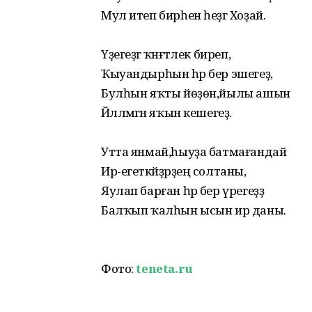
Мул итеп бирһен һеҙгә Хоҙай.
Үҙегеҙгә ҡәнәғәтлек биреп,
Ҡыуандырһын һәр бер эшегеҙ,
Булһын яҡты йөҙөн,йылы ашын
Йәлләмәгән яҡын кешегеҙ.
Утта янмай,һыуҙа батмағандай
Ир-егеткәйҙәрҙең солтаны,
Яулап барған һәр бер үрегеҙҙә
Балҡып ҡалһын ысын ир даны.
Фото:
teneta.ru