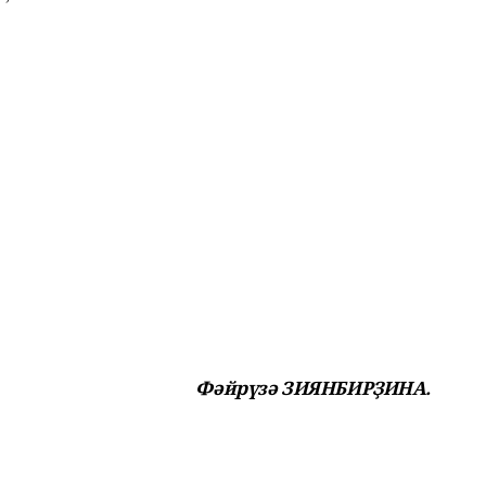
Фәйрүзә ЗИЯНБИРҘИНА.