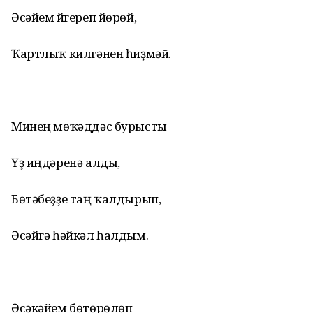
Әсәйем йүгереп йөрөй,
Ҡартлыҡ килгәнен һиҙмәй.
Минең мөҡәддәс бурысты
Үҙ иңдәренә алды,
Бөтәбеҙҙе таң ҡалдырып,
Әсәйгә һәйкәл һалдым.
Әсәкәйем бөтөрөлөп