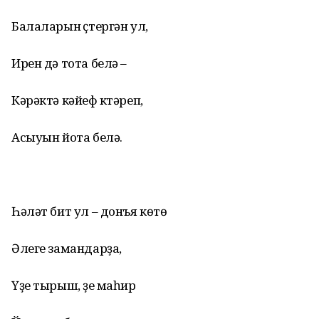
Балаларын үҫтергән ул,
Ирен дә тота белә –
Кәрәктә кәйеф күтәреп,
Асыуын йота белә.
Һәләт бит ул – донъя көтөү
Әлеге замандарҙа,
Үҙе тырыш, үҙе маһир