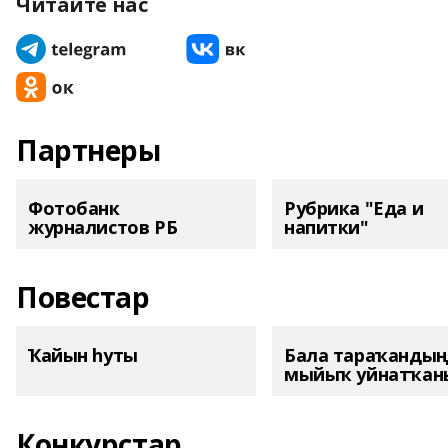
Читайте нас
Партнеры
Фотобанк
Рубрика "Еда и
журналистов РБ
напитки"
Повестар
Ҡайын һуты
Бала тараҡанды
мыйыҡ уйнатҡаны
Конкурстар