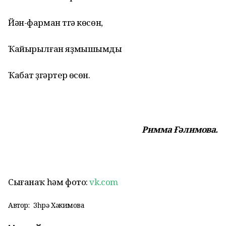
Йән-фарман түгә көсөн,
Ҡайырылған яҙмышымды
Ҡабат үҙгәртер өсөн.
Римма Ғәлимова.
Сығанаҡ һәм фото:
vk.com
Автор:
Зөһрә Хәкимова