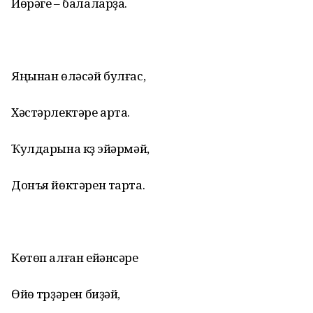
Йөрәге – балаларҙа.
Яңынан өләсәй булғас,
Хәстәрлектәре арта.
Ҡулдарына күҙ эйәрмәй,
Донъя йөктәрен тарта.
Көтөп алған ейәнсәре
Өйө түрҙәрен биҙәй,