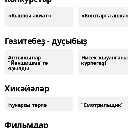
«Ҡышҡы әкиәт»
«Ҡоштарға ашха
Гәзитебеҙ - дуҫыбыҙ
Алтынсылар
Нисек ҡыуанған
“Йәншишмә”гә
күрһәгеҙ!
яҙылды
Хикәйәләр
Һунарсы терпе
“Смотрильщик”
Фильмдар