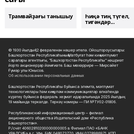
Трамвайҙағы танышыу
Һиңә тиң түгел,
тигәндәр...
© 1930 йылдың 12 февраленән нәшер ителә. Ойоштороусылары:
Башҡортостан Республикаһының Матбуғат һәм киң мәғлүмәт
саралары агентлығы, "Башҡортостан Республикаһы" нәшриәт
йорто акционерҙар йәмғиәте. Баш мөхәррире — Мирсәйет
Ғүмәр улы Юнысов.
Об использовании персональных данных
Башҡортостан Республикаһы буйынса элемтә, мәғлүмәт
технологиялары һәм киңкүләм коммуникациялар өлкәһендә
күҙәтеү буйынса федераль хеҙмәт идаралығында 2025 йылдың
19 майында теркәлде. Теркәү номеры — ПИ №ТУ02-01806.
Республиканский информационный центр – филиал
акционерного общества Издательский дом «Республика
Башкортостан».
Р./счёт 40602810200000000005 в Филиал ПАО «БАНК
УРАЛСИБ» в г. Уфе, БИК 048073770, ИНН 0278986971, КПП