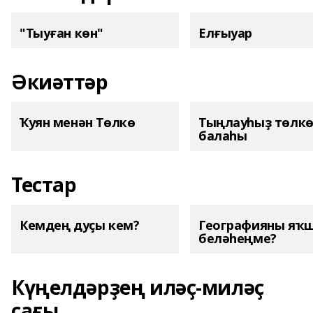
"Тыуған көн"
Елғыуар
Әкиәттәр
Ҡуян менән Төлкө
Тыңлауһыҙ төлк
балаһы
Тестар
Кемдең дуҫы кем?
Географияны яҡ
беләһеңме?
Күңелдәрҙең иләҫ-миләҫ
сағы