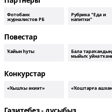
Партнеры
Фотобанк
Рубрика "Еда и
журналистов РБ
напитки"
Повестар
Ҡайын һуты
Бала тараҡанды
мыйыҡ уйнатҡаны
Конкурстар
«Ҡышҡы әкиәт»
«Ҡоштарға ашха
Гәзитебеҙ - дуҫыбыҙ