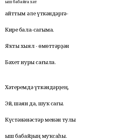
Ҡыш бабайға хат
Ҡайттым әле үткәндәргә-
Кире бала-сағыма.
Яҡты хыял - өмөттәрҙән
Бәхет нуры сағыла.
Хәтеремдә үткәндәрҙең,
Эй, шаян да, шуҡ сағы.
Күстәнәнәстәр менән тулы
Ҡыш бабайҙың муҡсаһы.