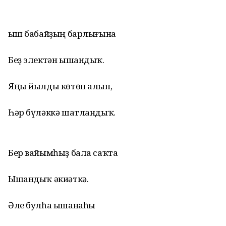
Ҡыш бабайҙың барлығына
Беҙ электән ышандыҡ.
Яңы йылды көтөп алып,
Һәр бүләккә шатландыҡ.
Бер вайымһыҙ бала саҡта
Ышандыҡ әкиәткә.
Әле булһа ышанаһы