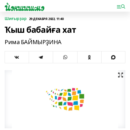
Шиғырҙар
29 ДЕКАБРЯ 2022, 11:40
Ҡыш бабайға хат
Рима БАЙМЫРҘИНА