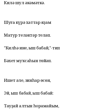
Килә шул әкәмәткә.
Шуға күрә хаттар яҙам
Матур теләктәр теләп.
"Килһә ине, Ҡыш бабай,"-тип
Бәхет муҡсаһын төйәп.
Ишет әле, зинһар өсөн,
Эй, Ҡыш бабай, Ҡыш бабай:
Тауҙай алтын һорамайым,