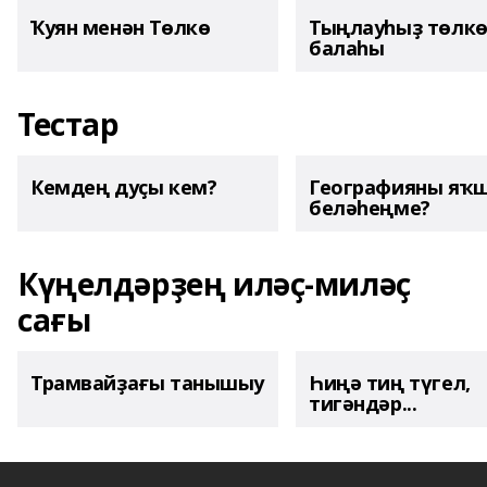
Ҡуян менән Төлкө
Тыңлауһыҙ төлк
балаһы
Тестар
Кемдең дуҫы кем?
Географияны яҡ
беләһеңме?
Күңелдәрҙең иләҫ-миләҫ
сағы
Трамвайҙағы танышыу
Һиңә тиң түгел,
тигәндәр...