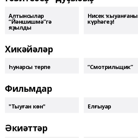
Алтынсылар
Нисек ҡыуанған
“Йәншишмә”гә
күрһәгеҙ!
яҙылды
Хикәйәләр
Һунарсы терпе
“Смотрильщик”
Фильмдар
"Тыуған көн"
Елғыуар
Әкиәттәр