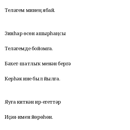
Теләгем минең ябай.
Зинһар өсөн ашырһаңсы
Теләгемде бойомға.
Бәхет-шатлыҡ менән бергә
Керһәк ине был йылға.
Яуға киткән ир-егеттәр
Иҫән-имен йөрөһөн.