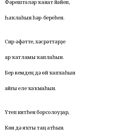
Фәрештәләр ҡанат йәйеп,
Һаҡлаһын һәр-береһен.
Сир-әфәтте, хәсрәттәрҙе
Ҡар ҡатламы ҡаплаһын.
Бер кемдең дә өй ҡапҡаһын
Ҡайғы еле ҡаҡмаһын.
Үтеп китһен борсолоуҙар,
Көн дә яҡты таң атһын.