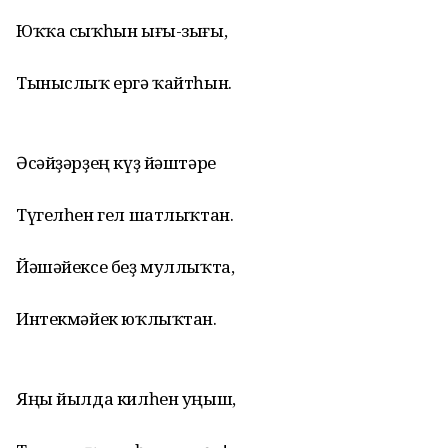
Юҡҡа сыҡһын ығы-зығы,
Тыныслыҡ ергә ҡайтһын.
Әсәйҙәрҙең күҙ йәштәре
Түгелһен гел шатлыҡтан.
Йәшәйексе беҙ муллыҡта,
Интекмәйек юҡлыҡтан.
Яңы йылда килһен уңыш,