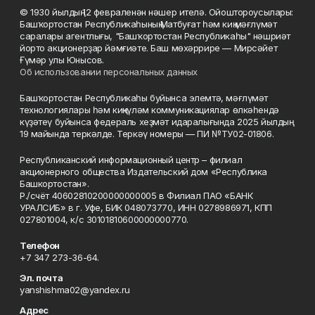
© 1930 йылдың 12 февраленән нәшер ителә. Ойоштороусылары:
Башҡортостан Республикаһының Матбуғат һәм киң мәғлүмәт
саралары агентлығы, "Башҡортостан Республикаһы" нәшриәт
йорто акционерҙар йәмғиәте. Баш мөхәррире — Мирсәйет
Ғүмәр улы Юнысов.
Об использовании персональных данных
Башҡортостан Республикаһы буйынса элемтә, мәғлүмәт
технологиялары һәм киңкүләм коммуникациялар өлкәһендә
күҙәтеү буйынса федераль хеҙмәт идаралығында 2025 йылдың
19 майында теркәлде. Теркәү номеры — ПИ №ТУ02-01806.
Республиканский информационный центр – филиал
акционерного общества Издательский дом «Республика
Башкортостан».
Р./счёт 40602810200000000005 в Филиал ПАО «БАНК
УРАЛСИБ» в г. Уфе, БИК 048073770, ИНН 0278986971, КПП
027801004, к/с 30101810600000000770.
Телефон
+7 347 273-36-64.
Эл. почта
yanshishma02@yandex.ru
Адрес