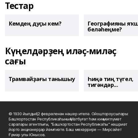
Тестар
Кемдең дуҫы кем?
Географияны яҡ
беләһеңме?
Күңелдәрҙең иләҫ-миләҫ
сағы
Трамвайҙағы танышыу
Һиңә тиң түгел,
тигәндәр...
© 1930 йылдың 12 февраленән нәшер ителә. Ойоштороусылары:
Башҡортостан Республикаһының Матбуғат һәм киң мәғлүмәт
саралары агентлығы, "Башҡортостан Республикаһы" нәшриәт
йорто акционерҙар йәмғиәте. Баш мөхәррире — Мирсәйет
Ғүмәр улы Юнысов.