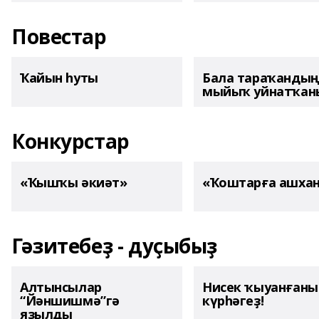
Повестар
Ҡайын һуты
Бала тараҡанды
мыйыҡ уйнатҡаны
Конкурстар
«Ҡышҡы әкиәт»
«Ҡоштарға ашха
Гәзитебеҙ - дуҫыбыҙ
Алтынсылар
Нисек ҡыуанған
“Йәншишмә”гә
күрһәгеҙ!
яҙылды