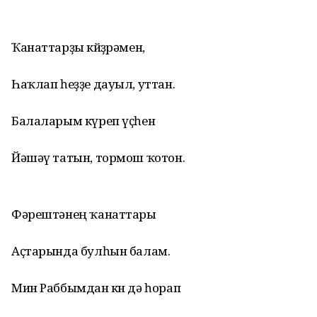
Ҡанаттарҙы көйҙөрәмен,
Һаҡлап һеҙҙе дауыл, уттан.
Балаларым күреп үҫһен
Йәшәү татын, тормош ҡотон.
Фәрештәнең ҡанаттары
Аҫтарында булһын балам.
Мин Раббымдан көн дә һорап