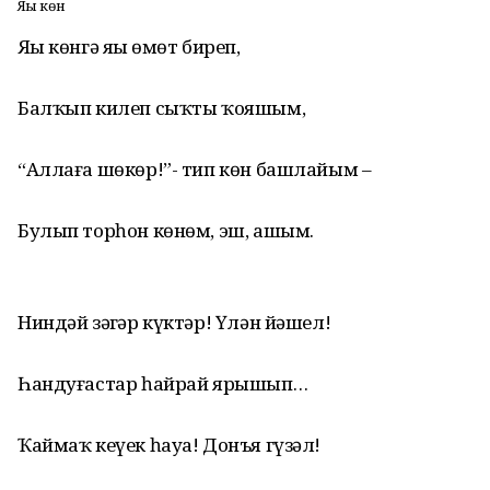
Яңы көн
Яңы көнгә яңы өмөт биреп,
Балҡып килеп сыҡты ҡояшым,
“Аллаға шөкөр!”- тип көн башлайым –
Булып торһон көнөм, эш, ашым.
Ниндәй зәңгәр күктәр! Үлән йәшел!
Һандуғастар һайрай ярышып…
Ҡаймаҡ кеүек һауа! Донъя гүзәл!