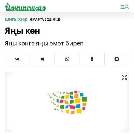
Шиғырҙар
6 МАРТА 2023, 04:25
Яңы көн
Яңы көнгә яңы өмөт биреп