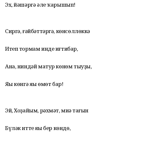
Эх, йәшәргә әле ҡарышып!
Сиргә, ғәйбәттәргә, көнсөллөккә
Итеп тормам инде иғтибар,
Ана, ниндәй матур көнөм тыуҙы,
Яңы көнгә яңы өмөт бар!
Эй, Хоҙайым, рәхмәт, миңә тағын
Бүләк иттең яңы бер көндө,