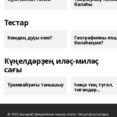
балаһы
Тестар
Кемдең дуҫы кем?
Географияны яҡ
беләһеңме?
Күңелдәрҙең иләҫ-миләҫ
сағы
Трамвайҙағы танышыу
Һиңә тиң түгел,
тигәндәр...
© 1930 йылдың 12 февраленән нәшер ителә. Ойоштороусылары: