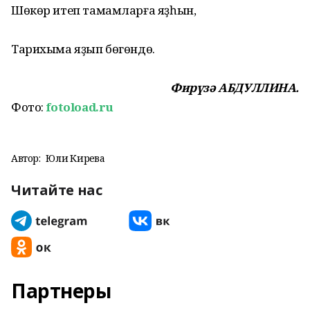
Шөкөр итеп тамамларға яҙһын,
Тарихыма яҙып бөгөндө.
Фирүзә АБДУЛЛИНА.
Фото:
fotoload.ru
Автор:
Юлиә Кирәева
Читайте нас
Партнеры