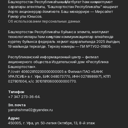
Башҡортостан Республикаһының Матбуғат һәм киң мәғлүмәт
саралары агентлығы, "Башҡортостан Республикаһы" нәшриәт
йорто акционерҙар йәмғиәте. Баш мөхәррире — Мирсәйет
Ғүмәр улы Юнысов.
Об использовании персональных данных
Башҡортостан Республикаһы буйынса элемтә, мәғлүмәт
технологиялары һәм киңкүләм коммуникациялар өлкәһендә
күҙәтеү буйынса федераль хеҙмәт идаралығында 2025 йылдың
19 майында теркәлде. Теркәү номеры — ПИ №ТУ02-01806.
Республиканский информационный центр – филиал
акционерного общества Издательский дом «Республика
Башкортостан».
Р./счёт 40602810200000000005 в Филиал ПАО «БАНК
УРАЛСИБ» в г. Уфе, БИК 048073770, ИНН 0278986971, КПП
027801004, к/с 30101810600000000770.
Телефон
+7 347 273-36-64.
Эл. почта
yanshishma02@yandex.ru
Адрес
450005, г. Уфа, ул. 50-летия Октября, 13, 8-й этаж