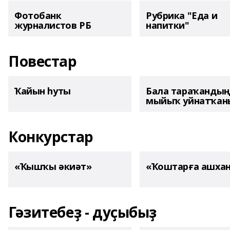
Фотобанк
Рубрика "Еда и
журналистов РБ
напитки"
Повестар
Ҡайын һуты
Бала тараҡанды
мыйыҡ уйнатҡаны
Конкурстар
«Ҡышҡы әкиәт»
«Ҡоштарға ашха
Гәзитебеҙ - дуҫыбыҙ