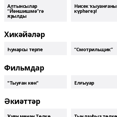
Алтынсылар
Нисек ҡыуанған
“Йәншишмә”гә
күрһәгеҙ!
яҙылды
Хикәйәләр
Һунарсы терпе
“Смотрильщик”
Фильмдар
"Тыуған көн"
Елғыуар
Әкиәттәр
Ҡуян менән Төлкө
Тыңлауһыҙ төлк