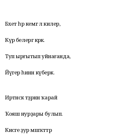
Бәхет һәр кемгә лә килер,
Күрә белергә кәрәк.
Туп ырғытып уйнағанда,
Йүгерә һинән күберәк.
Иртәнсәк тәҙрәнән ҡарай
Ҡояш нурҙары булып.
Кисәге ҙур мәшәҡәттәр