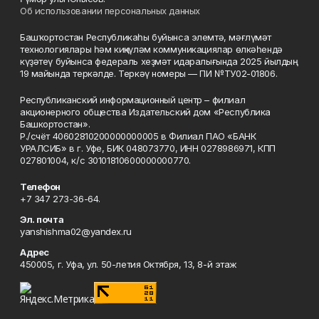
Об использовании персональных данных
Башҡортостан Республикаһы буйынса элемтә, мәғлүмәт
технологиялары һәм киңкүләм коммуникациялар өлкәһендә
күҙәтеү буйынса федераль хеҙмәт идаралығында 2025 йылдың
19 майында теркәлде. Теркәү номеры — ПИ №ТУ02-01806.
Республиканский информационный центр – филиал
акционерного общества Издательский дом «Республика
Башкортостан».
Р./счёт 40602810200000000005 в Филиал ПАО «БАНК
УРАЛСИБ» в г. Уфе, БИК 048073770, ИНН 0278986971, КПП
027801004, к/с 30101810600000000770.
Телефон
+7 347 273-36-64.
Эл. почта
yanshishma02@yandex.ru
Адрес
450005, г. Уфа, ул. 50-летия Октября, 13, 8-й этаж