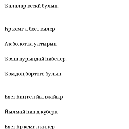
Ҡалалар кескәй булып.
Һәр кемгә лә бәхет килер
Аҡ болотҡа ултырып.
Ҡояш нурындай һибелер,
Ҡомдоң бөртөгө булып.
Бәхет һиңә гел йылмайыр
Йылмай һин дә күберәк.
Бәхет һәр кемгә лә килер –