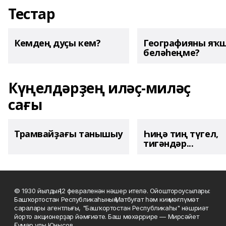
Тестар
Кемдең дуҫы кем?
Географияны яҡ
беләһеңме?
Күңелдәрҙең иләҫ-миләҫ
сағы
Трамвайҙағы танышыу
Һиңә тиң түгел,
тигәндәр...
© 1930 йылдың 12 февраленән нәшер ителә. Ойоштороусылары:
Башҡортостан Республикаһының Матбуғат һәм киң мәғлүмәт
саралары агентлығы, "Башҡортостан Республикаһы" нәшриәт
йорто акционерҙар йәмғиәте. Баш мөхәррире — Мирсәйет
Ғүмәр улы Юнысов.