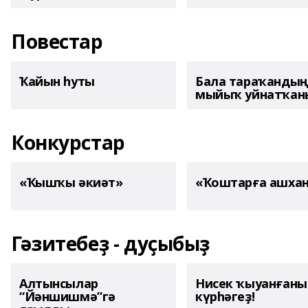
Повестар
Ҡайын һуты
Бала тараҡанды
мыйыҡ уйнатҡаны
Конкурстар
«Ҡышҡы әкиәт»
«Ҡоштарға ашха
Гәзитебеҙ - дуҫыбыҙ
Алтынсылар
Нисек ҡыуанған
“Йәншишмә”гә
күрһәгеҙ!