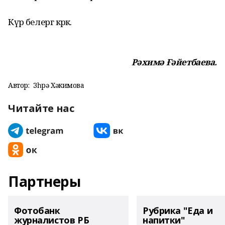
Күрә белергә кәрәк.
Рәхимә Ғәйетбаева.
Автор:
Зөһрә Хәкимова
Читайте нас
Партнеры
Фотобанк
Рубрика "Еда и
журналистов РБ
напитки"