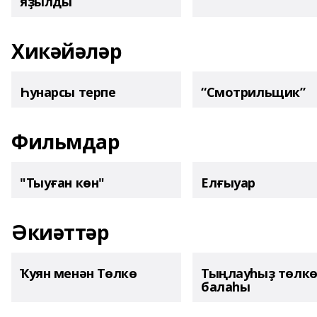
яҙылды
Хикәйәләр
Һунарсы терпе
“Смотрильщик”
Фильмдар
"Тыуған көн"
Елғыуар
Әкиәттәр
Ҡуян менән Төлкө
Тыңлауһыҙ төлк
балаһы