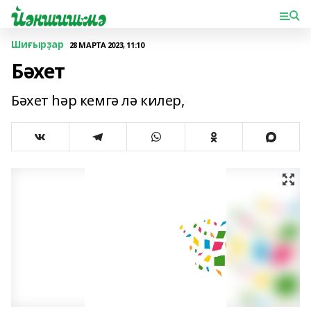
Шиғырҙар
28 МАРТА 2023, 11:10
Бәхет
Бәхет һәр кемгә лә килер,