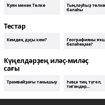
Ҡуян менән Төлкө
Тыңлауһыҙ төлк
балаһы
Тестар
Кемдең дуҫы кем?
Географияны яҡ
беләһеңме?
Күңелдәрҙең иләҫ-миләҫ
сағы
Трамвайҙағы танышыу
Һиңә тиң түгел,
тигәндәр...