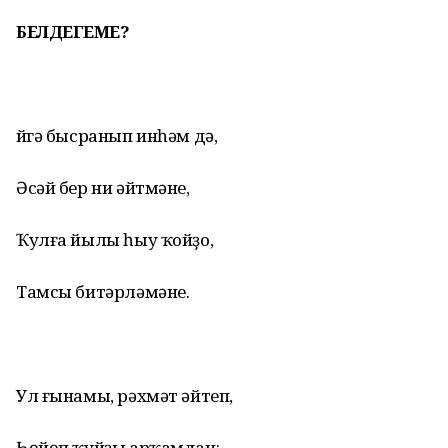
БЕЛДЕГЕҘМЕ?
Өйгә бысранып инһәм дә,
Әсәй бер ни әйтмәне,
Ҡулға йылы һыу ҡойҙо,
Тамсы битәрләмәне.
Ул ғынамы, рәхмәт әйтеп,
Һөйөп ҡуйҙы арҡамдан: