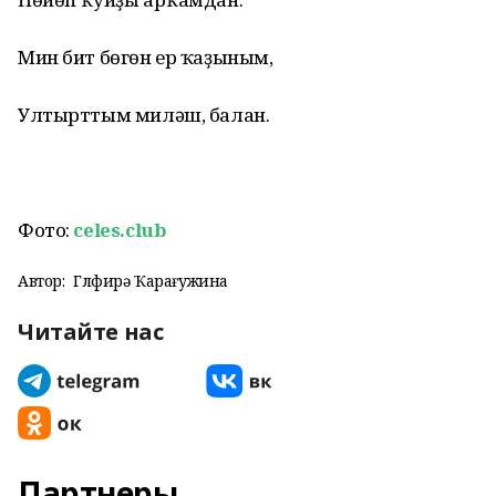
Мин бит бөгөн ер ҡаҙыным,
Ултырттым миләш, балан.
Фото:
celes.club
Автор:
Гөлфирә Ҡарағужина
Читайте нас
Партнеры