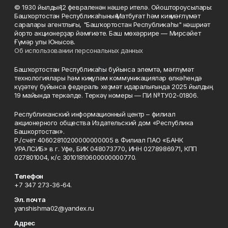
© 1930 йылдың 12 февраленән нәшер ителә. Ойоштороусылары:
Башҡортостан Республикаһының Матбуғат һәм киң мәғлүмәт
саралары агентлығы, "Башҡортостан Республикаһы" нәшриәт
йорто акционерҙар йәмғиәте. Баш мөхәррире — Мирсәйет
Ғүмәр улы Юнысов.
Об использовании персональных данных
Башҡортостан Республикаһы буйынса элемтә, мәғлүмәт
технологиялары һәм киңкүләм коммуникациялар өлкәһендә
күҙәтеү буйынса федераль хеҙмәт идаралығында 2025 йылдың
19 майында теркәлде. Теркәү номеры — ПИ №ТУ02-01806.
Республиканский информационный центр – филиал
акционерного общества Издательский дом «Республика
Башкортостан».
Р./счёт 40602810200000000005 в Филиал ПАО «БАНК
УРАЛСИБ» в г. Уфе, БИК 048073770, ИНН 0278986971, КПП
027801004, к/с 30101810600000000770.
Телефон
+7 347 273-36-64.
Эл. почта
yanshishma02@yandex.ru
Адрес