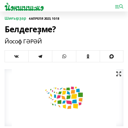
Шиғырҙар
4 АПРЕЛЯ 2023, 10:18
Белдегеҙме?
Йософ ГӘРӘЙ