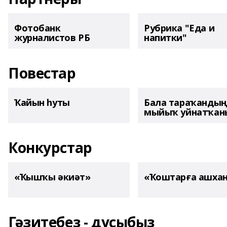
Фотобанк
Рубрика "Еда и
журналистов РБ
напитки"
Повестар
Ҡайын һуты
Бала тараҡанды
мыйыҡ уйнатҡаны
Конкурстар
«Ҡышҡы әкиәт»
«Ҡоштарға ашха
Гәзитебеҙ - дуҫыбыҙ