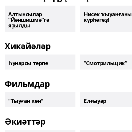
Алтынсылар
Нисек ҡыуанған
“Йәншишмә”гә
күрһәгеҙ!
яҙылды
Хикәйәләр
Һунарсы терпе
“Смотрильщик”
Фильмдар
"Тыуған көн"
Елғыуар
Әкиәттәр