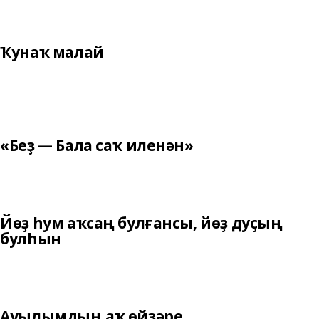
Ҡунаҡ малай
«Беҙ — Бала саҡ иленән»
Йөҙ һум аҡсаң булғансы, йөҙ дуҫың
булһын
Ауылымдың аҡ өйҙәре