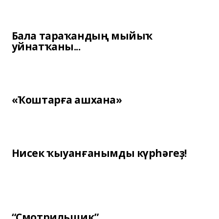
Бала тараҡандың мыйыҡ
уйнатҡаны...
«Ҡоштарға ашхана»
Нисек ҡыуанғанымды күрһәгеҙ!
“Смотрильщик”