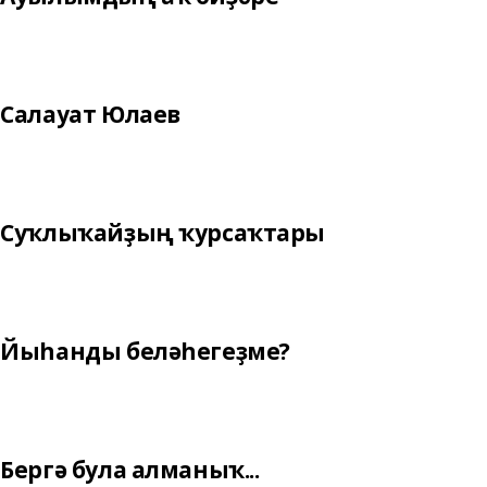
Салауат Юлаев
Суҡлыҡайҙың ҡурсаҡтары
Йыһанды беләһегеҙме?
Бергә була алманыҡ...