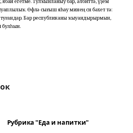
 ябай егетме. Тулҡынланыу бар, әлбиттә, үҙем
аплылыҡ. Өфөлә сығыш яһау минең өсөн бәхет тә:
ар, туғандар. Бар республиканы ҡыуандырырмын,
й булһын.
Рубрика "Еда и напитки"