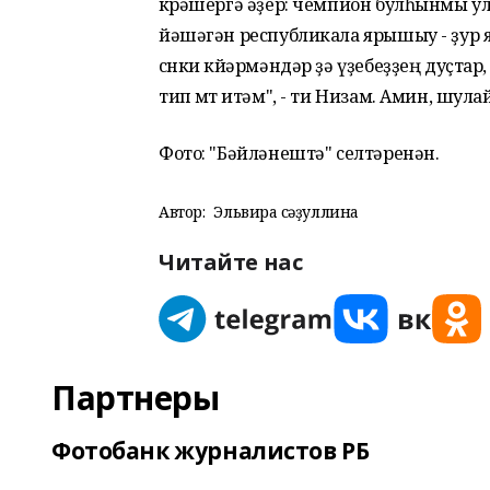
көрәшергә әҙер: чемпион булһынмы ул,
йәшәгән республикала ярышыу - ҙур яу
сөнки көйәрмәндәр ҙә үҙебеҙҙең дуҫт
тип өмөт итәм", - ти Низам. Амин, шула
Фото: "Бәйләнештә" cелтәренән.
Автор:
Эльвира Әсәҙуллина
Читайте нас
Партнеры
Фотобанк журналистов РБ