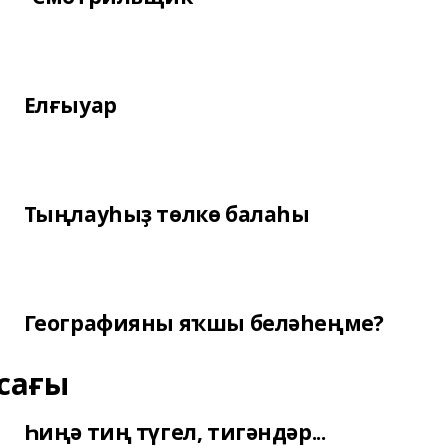
Елғыуар
Тыңлауһыҙ төлкө балаһы
Географияны яҡшы беләһеңме?
сағы
Һиңә тиң түгел, тигәндәр...