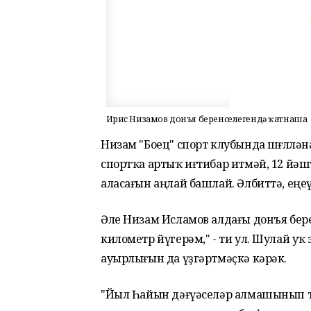
Иҙрис Низамов донъя беренселегендә ҡатнаша
Низам "Боец" спорт клубында шөғөллән
спортҡа артыҡ иғтибар итмәй, 12 йәштә
аласағын аңлай башлай. Әлбиттә, еңеү
Әле Низам Исламов алдағы донъя беренс
километр йүгерәм," - ти ул. Шулай уҡ з
ауырлығын да үҙгәртмәҫкә кәрәк.
"Йыл Һайын дәғүәселәр алмашынып то