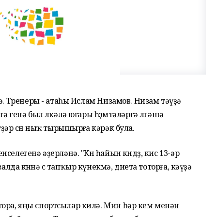
ә. Тренеры - атаһы Ислам Низамов. Низам тәүҙә
 генә был өлкәлә юғары һөҙөмтәләргә өлгәшә
ҙәр өсөн ныҡ тырышырға кәрәк була.
елегенә әҙерләнә. "Көн һайын көндөҙ, кис 13-әр
алда көнөнә өс тапҡыр күнекмә, диета тоторға, кәүҙә
ра, яңы спортсылар килә. Мин һәр кем менән