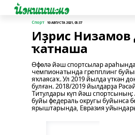
Спорт
10 АВГУСТА 2021, 05:37
Иҙрис Низамов 
ҡатнаша
Өфөлә йәш спортсылар араһында
чемпионатында грепплинг буйы
яҡлаясаҡ. Ул 2019 йылда үткән 
булған. 2018/2019 йылдарҙа Рәсә
Титулдары күп йәш спортсының:
буйы федераль округы буйынса б
ярыштарында, Евразия уйындары