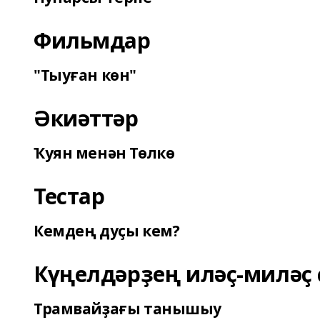
Фильмдар
"Тыуған көн"
Әкиәттәр
Ҡуян менән Төлкө
Тестар
Кемдең дуҫы кем?
Күңелдәрҙең иләҫ-миләҫ 
Трамвайҙағы танышыу