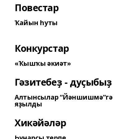
Повестар
Ҡайын һуты
Конкурстар
«Ҡышҡы әкиәт»
Гәзитебеҙ - дуҫыбыҙ
Алтынсылар “Йәншишмә”гә
яҙылды
Хикәйәләр
Һунарсы терпе