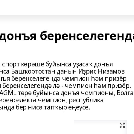
донъя беренселегенд
 спорт көрәше буйынса уҙасаҡ донъя
нса Башҡортостан данын Иҙрис Низамов
донъя беренселегендә чемпион һәм призёр
й беренселегендә лә - чемпион һәм призёр.
 AGML төрө буйынса донъя чемпионы, Волга
еренселектә чемпион, республика
нда бер нисә тапҡыр еңеүсе.