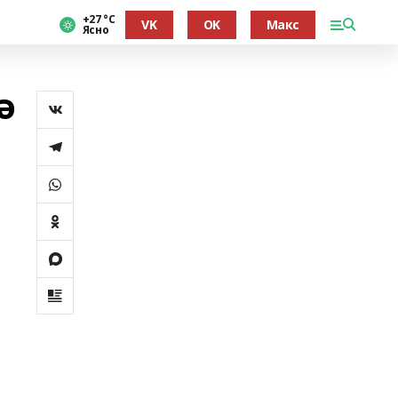
+27 °С
VK
OK
Макс
Ясно
ә