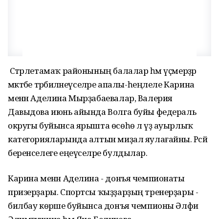
Стәрлетамаҡ районының балалар һәм үҫмерҙәр
мәктәбе тәрбиәләнеүселәре апалы-һеңлеле Карина
менән Аделина Мырҙабаевалар, Валерия
Давыдова июнь айында Волга буйы федераль
округы буйынса ярышта өсөһө лә үҙ ауырлыҡ
категорияларында алтын миҙал яулағайны. Рәсәй
беренселеге еңеүселәре булдылар.
Карина менән Аделина - донъя чемпионаты
призерҙары. Спортсы ҡыҙҙарҙың тренерҙары -
билбау көрәше буйынса донъя чемпионы Әлфиә