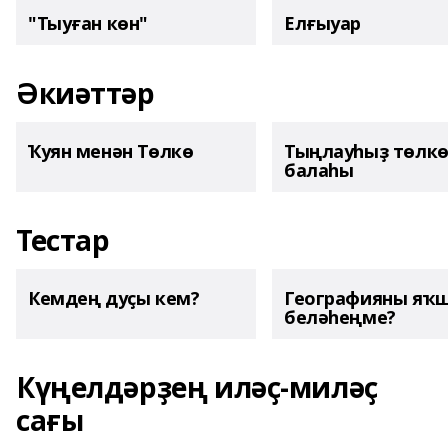
"Тыуған көн"
Елғыуар
Әкиәттәр
Ҡуян менән Төлкө
Тыңлауһыҙ төлк
балаһы
Тестар
Кемдең дуҫы кем?
Географияны яҡ
беләһеңме?
Күңелдәрҙең иләҫ-миләҫ
сағы