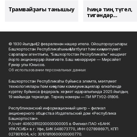
Трамвайҙағы танышыу
Һиңә тиң түгел,
тигәндәр...
© 1930 йылдың 12 февраленән нәшер ителә. Ойоштороусылары:
Башҡортостан Республикаһының Матбуғат һәм киң мәғлүмәт
саралары агентлығы, "Башҡортостан Республикаһы" нәшриәт
йорто акционерҙар йәмғиәте. Баш мөхәррире — Мирсәйет
Ғүмәр улы Юнысов.
Об использовании персональных данных
Башҡортостан Республикаһы буйынса элемтә, мәғлүмәт
технологиялары һәм киңкүләм коммуникациялар өлкәһендә
күҙәтеү буйынса федераль хеҙмәт идаралығында 2025 йылдың
19 майында теркәлде. Теркәү номеры — ПИ №ТУ02-01806.
Республиканский информационный центр – филиал
акционерного общества Издательский дом «Республика
Башкортостан».
Р./счёт 40602810200000000005 в Филиал ПАО «БАНК
УРАЛСИБ» в г. Уфе, БИК 048073770, ИНН 0278986971, КПП
027801004, к/с 30101810600000000770.