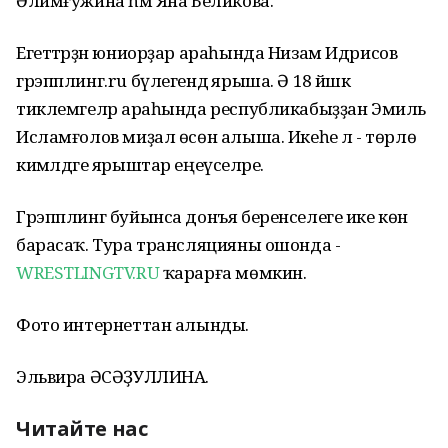
Әлимғужина һәм Яна Беликова.
Егеттәрҙән юниорҙар араһында Низам Идрисов
грэпплинг.ru бүлегендә ярыша. Ә 18 йәшкә
тиклемгеләр араһында республикабыҙҙан Эмиль
Исламғолов миҙал өсөн алыша. Икеһе лә - төрлө
кимәлдәге ярыштар еңеүселәре.
Грэпплинг буйынса донъя беренселеге ике көн
барасаҡ. Тура трансляцияны ошонда -
WRESTLINGTV.RU
ҡарарға мөмкин.
Фото интернеттан алынды.
Эльвира ӘСӘҘУЛЛИНА.
Читайте нас