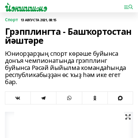
Спорт
13 АВГУСТА 2021, 08:15
Грэпплингта - Башҡортостан
йәштәре
Юниорҙарҙың спорт көрәше буйынса
донъя чемпионатында грэпплинг
буйынса Рәсәй йыйылма командаһында
республикабыҙҙан өс ҡыҙ һәм ике егет
бар.