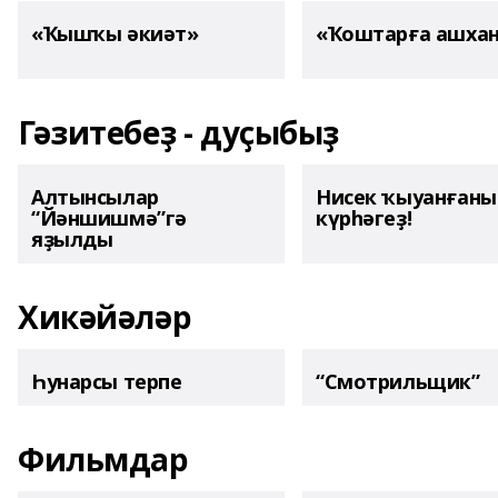
«Ҡышҡы әкиәт»
«Ҡоштарға ашха
Гәзитебеҙ - дуҫыбыҙ
Алтынсылар
Нисек ҡыуанған
“Йәншишмә”гә
күрһәгеҙ!
яҙылды
Хикәйәләр
Һунарсы терпе
“Смотрильщик”
Фильмдар