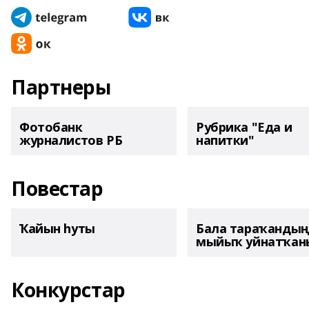
Партнеры
Фотобанк
Рубрика "Еда и
журналистов РБ
напитки"
Повестар
Ҡайын һуты
Бала тараҡанды
мыйыҡ уйнатҡаны
Конкурстар