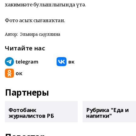
хакимиәте булышлығында үтә.
Фото асыҡ сығанаҡтан.
Автор:
Эльвира Әсәҙуллина
Читайте нас
Партнеры
Фотобанк
Рубрика "Еда и
журналистов РБ
напитки"