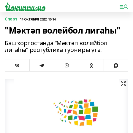
Спорт
14 ОКТЯБРЯ 2022, 10:14
"Мәктәп волейбол лигаһы"
Башҡортостанда “Мәктәп волейбол
лигаһы” республика турниры үтә.