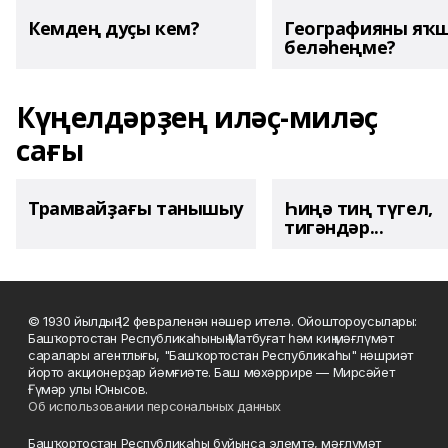
Кемдең дуҫы кем?
Географияны яҡ
беләһеңме?
Күңелдәрҙең иләҫ-миләҫ
сағы
Трамвайҙағы танышыу
Һиңә тиң түгел,
тигәндәр...
© 1930 йылдың 12 февраленән нәшер ителә. Ойоштороусылары:
Башҡортостан Республикаһының Матбуғат һәм киң мәғлүмәт
саралары агентлығы, "Башҡортостан Республикаһы" нәшриәт
йорто акционерҙар йәмғиәте. Баш мөхәррире — Мирсәйет
Ғүмәр улы Юнысов.
Об использовании персональных данных
Башҡортостан Республикаһы буйынса элемтә, мәғлүмәт