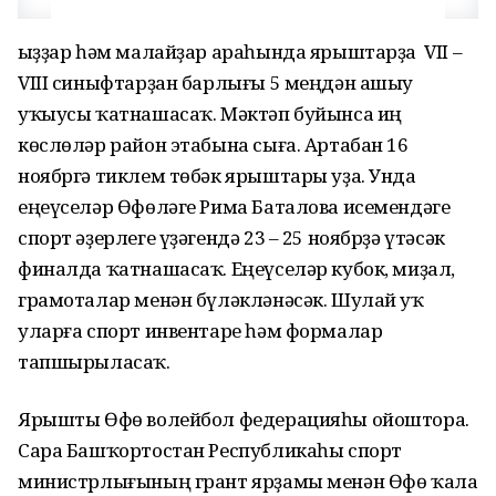
Ҡыҙҙар һәм малайҙар араһында ярыштарҙа VII –
VIII синыфтарҙан барлығы 5 меңдән ашыу
уҡыусы ҡатнашасаҡ. Мәктәп буйынса иң
көслөләр район этабына сыға. Артабан 16
ноябргә тиклем төбәк ярыштары уҙа. Унда
еңеүселәр Өфөләге Рима Баталова исемендәге
спорт әҙерлеге үҙәгендә 23 – 25 ноябрҙә үтәсәк
финалда ҡатнашасаҡ. Еңеүселәр кубок, миҙал,
грамоталар менән бүләкләнәсәк. Шулай уҡ
уларға спорт инвентаре һәм формалар
тапшырыласаҡ.
Ярышты Өфө волейбол федерацияһы ойоштора.
Сара Башҡортостан Республикаһы спорт
министрлығының грант ярҙамы менән Өфө ҡала