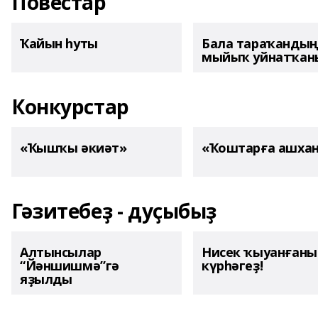
Повестар
Ҡайын һуты
Бала тараҡанды
мыйыҡ уйнатҡаны
Конкурстар
«Ҡышҡы әкиәт»
«Ҡоштарға ашха
Гәзитебеҙ - дуҫыбыҙ
Алтынсылар
Нисек ҡыуанған
“Йәншишмә”гә
күрһәгеҙ!
яҙылды