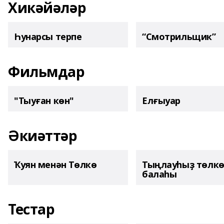
Хикәйәләр
Һунарсы терпе
“Смотрильщик”
Фильмдар
"Тыуған көн"
Елғыуар
Әкиәттәр
Ҡуян менән Төлкө
Тыңлауһыҙ төлк
балаһы
Тестар