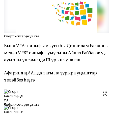
Спорт көслөләрҙе үҙ итә
Бына V “А” синыфы уҡыусыһы Динислам Ғафаров
менән V “Б” синыфы уҡыусыһы Айназ Ғәббәсов үҙ
ауырлыҡ үлсәмендә III урын яулаған.
Афариндар! Алда тағы ла ҙурыраҡ уңыштар
теләйбеҙ һеҙгә.
Спорт көслөләрҙе үҙ итә