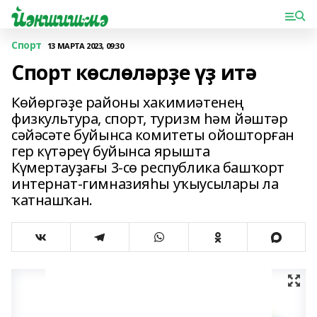
Спорт
13 МАРТА 2023, 09:30
Спорт көслөләрҙе үҙ итә
Көйөргәҙе районы хакимиәтенең
физкультура, спорт, туризм һәм йәштәр
сәйәсәте буйынса комитеты ойошторған
гер күтәреү буйынса ярышта
Күмертауҙағы 3-сө республика башҡорт
интернат-гимназияһы уҡыусылары ла
ҡатнашҡан.