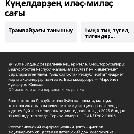
Күңелдәрҙең иләҫ-миләҫ
сағы
Трамвайҙағы танышыу
Һиңә тиң түгел,
тигәндәр...
© 1930 йылдың 12 февраленән нәшер ителә. Ойоштороусылары:
Башҡортостан Республикаһының Матбуғат һәм киң мәғлүмәт
саралары агентлығы, "Башҡортостан Республикаһы" нәшриәт
йорто акционерҙар йәмғиәте. Баш мөхәррире — Мирсәйет
Ғүмәр улы Юнысов.
Об использовании персональных данных
Башҡортостан Республикаһы буйынса элемтә, мәғлүмәт
технологиялары һәм киңкүләм коммуникациялар өлкәһендә
күҙәтеү буйынса федераль хеҙмәт идаралығында 2025 йылдың
19 майында теркәлде. Теркәү номеры — ПИ №ТУ02-01806.
Республиканский информационный центр – филиал
акционерного общества Издательский дом «Республика