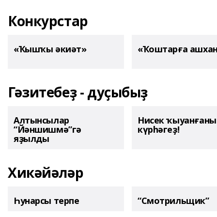
Конкурстар
«Ҡышҡы әкиәт»
«Ҡоштарға ашха
Гәзитебеҙ - дуҫыбыҙ
Алтынсылар
Нисек ҡыуанған
“Йәншишмә”гә
күрһәгеҙ!
яҙылды
Хикәйәләр
Һунарсы терпе
“Смотрильщик”