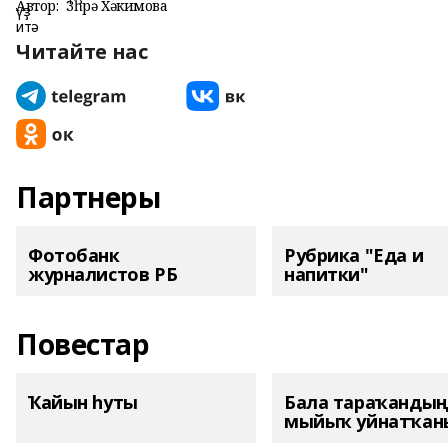
Автор:
Зөһрә Хәкимова
Читайте нас
Партнеры
Фотобанк
Рубрика "Еда и
журналистов РБ
напитки"
Повестар
Ҡайын һуты
Бала тараҡанды
мыйыҡ уйнатҡаны