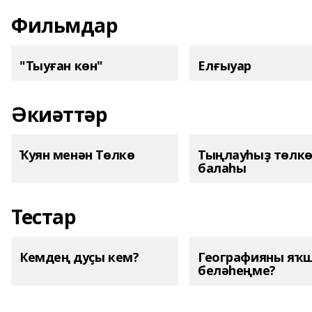
Фильмдар
"Тыуған көн"
Елғыуар
Әкиәттәр
Ҡуян менән Төлкө
Тыңлауһыҙ төлк
балаһы
Тестар
Кемдең дуҫы кем?
Географияны яҡ
беләһеңме?