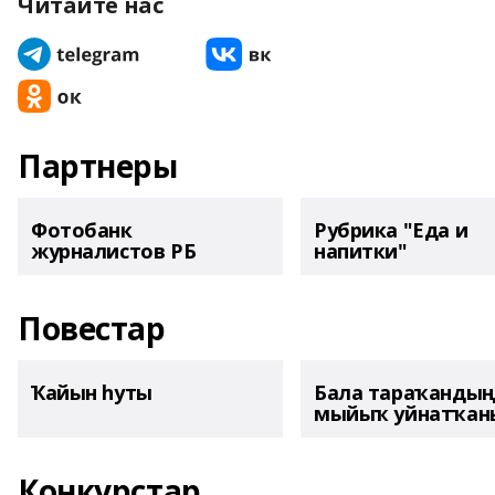
Читайте нас
Партнеры
Фотобанк
Рубрика "Еда и
журналистов РБ
напитки"
Повестар
Ҡайын һуты
Бала тараҡанды
мыйыҡ уйнатҡаны
Конкурстар