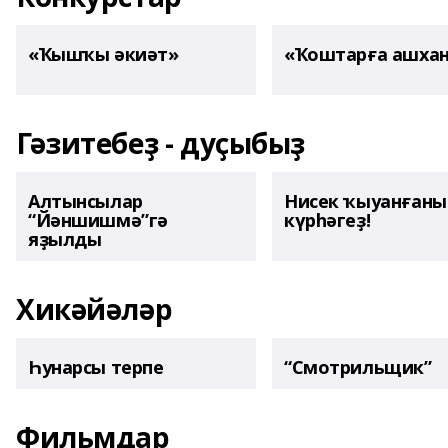
«Ҡышҡы әкиәт»
«Ҡоштарға ашха
Гәзитебеҙ - дуҫыбыҙ
Алтынсылар
Нисек ҡыуанған
“Йәншишмә”гә
күрһәгеҙ!
яҙылды
Хикәйәләр
Һунарсы терпе
“Смотрильщик”
Фильмдар