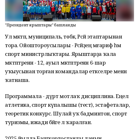
"Президент ярыштары" башланды
Ул мәктәп, муниципаль, төбәк, Рәсәй этаптарынан
тора. Ойоштороусылары - Рәсәйҙең мәғариф һәм
спорт министрлыҡтары. Ярыштарҙа ҡала
мәктәптәренән - 12, ауыл мәктәптәренән 6-шар
уҡыусынан торған командалар етәкселәре менән
ҡатнаша.
Программала - дүрт мотлаҡ дисциплина. Еңел
атлетика, спорт күпалышы (тест), эстафеталар,
теоретик конкурс. Шулай уҡ бадминтон, спорт
туризмы, ижади бәйге лә ҡаралған.
2025 йылда Башҡортостанды данын