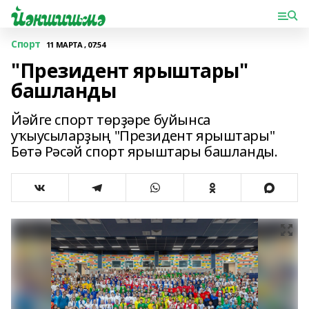
Спорт
11 МАРТА , 07:54
"Президент ярыштары"
башланды
Йәйге спорт төрҙәре буйынса
уҡыусыларҙың "Президент ярыштары"
Бөтә Рәсәй спорт ярыштары башланды.