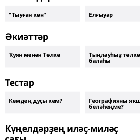
"Тыуған көн"
Елғыуар
Әкиәттәр
Ҡуян менән Төлкө
Тыңлауһыҙ төлк
балаһы
Тестар
Кемдең дуҫы кем?
Географияны яҡ
беләһеңме?
Күңелдәрҙең иләҫ-миләҫ
сағы