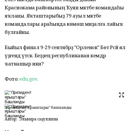
Краснокама районының Ҡуян мәктәбе командаһы
яҡланы. Яҡташтарыбыҙ 79 ауыл мәктәбе
командалары араһында көмөш миҙалға лайыҡ
булғайны.
Быйыл финал 9-29 cентябрҙә "Орленок" Бөтә Рәсәй ял
үҙәгендә үтәсәк. Беҙҙең республиканан кемдәр
ҡатнашыр икән?
Фото:
edu.gov.
"Президент ярыштары" башланды
Автор:
Эльвира Әсәҙуллина