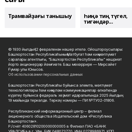
Трамвайҙағы танышыу
Һиңә тиң түгел,
тигәндәр...
© 1930 йылдың 12 февраленән нәшер ителә. Ойоштороусылары:
Башҡортостан Республикаһының Матбуғат һәм киң мәғлүмәт
саралары агентлығы, "Башҡортостан Республикаһы" нәшриәт
йорто акционерҙар йәмғиәте. Баш мөхәррире — Мирсәйет
Ғүмәр улы Юнысов.
Об использовании персональных данных
Башҡортостан Республикаһы буйынса элемтә, мәғлүмәт
технологиялары һәм киңкүләм коммуникациялар өлкәһендә
күҙәтеү буйынса федераль хеҙмәт идаралығында 2025 йылдың
19 майында теркәлде. Теркәү номеры — ПИ №ТУ02-01806.
Республиканский информационный центр – филиал
акционерного общества Издательский дом «Республика
Башкортостан».
Р./счёт 40602810200000000005 в Филиал ПАО «БАНК
УРАЛСИБ» в г. Уфе, БИК 048073770, ИНН 0278986971, КПП