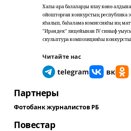
Халыҡ-ара балаларҙы яҡлау көнө алды
ойошторған конкурстың республика эта
яһалып, баһалама комиссияһы иң мат
"Ирәндек" лицейынан IV синыф уҡыус
скульптура композицияһы конкурстың
Читайте нас
Партнеры
Фотобанк журналистов РБ
Повестар