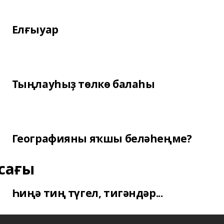
Елғыуар
Тыңлауһыҙ төлкө балаһы
Географияны яҡшы беләһеңме?
сағы
Һиңә тиң түгел, тигәндәр...