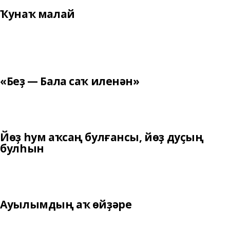
Ҡунаҡ малай
«Беҙ — Бала саҡ иленән»
Йөҙ һум аҡсаң булғансы, йөҙ дуҫың
булһын
Ауылымдың аҡ өйҙәре