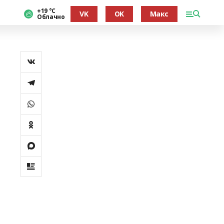
+19 °С
VK
OK
Макс
Облачно