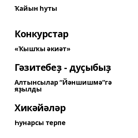
Ҡайын һуты
Конкурстар
«Ҡышҡы әкиәт»
Гәзитебеҙ - дуҫыбыҙ
Алтынсылар “Йәншишмә”гә
яҙылды
Хикәйәләр
Һунарсы терпе