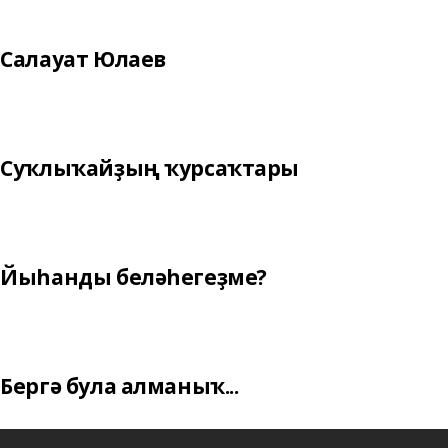
Салауат Юлаев
Суҡлыҡайҙың ҡурсаҡтары
Йыһанды беләһегеҙме?
Бергә була алманыҡ...