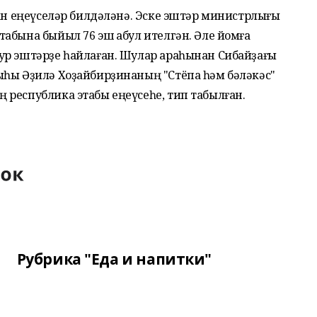
нан еңеүселәр билдәләнә. Эске эштәр министрлығы
бына быйыл 76 эш ҡабул ителгән. Әле йомғаҡ
ур эштәрҙе һайлаған. Шулар араһынан Сибайҙағы
ыһы Әҙилә Хоҙайбирҙинаның "Стёпа һәм бәләкәс"
 республика этабы еңеүсеһе, тип табылған.
Рубрика "Еда и напитки"