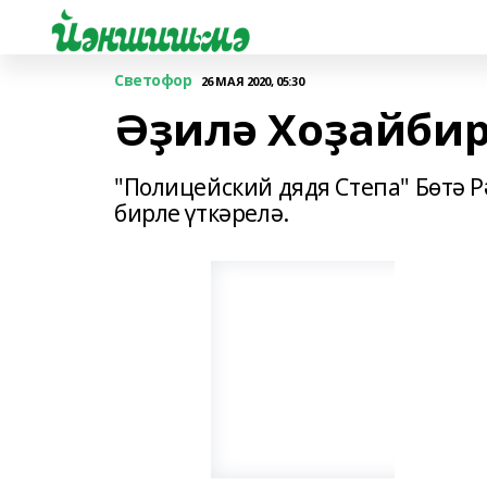
Светофор
26 МАЯ 2020, 05:30
Әҙилә Хоҙайбир
"Полицейский дядя Степа" Бөтә 
бирле үткәрелә.