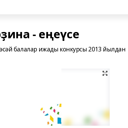
ҙина - еңеүсе
Рәсәй балалар ижады конкурсы 2013 йылдан