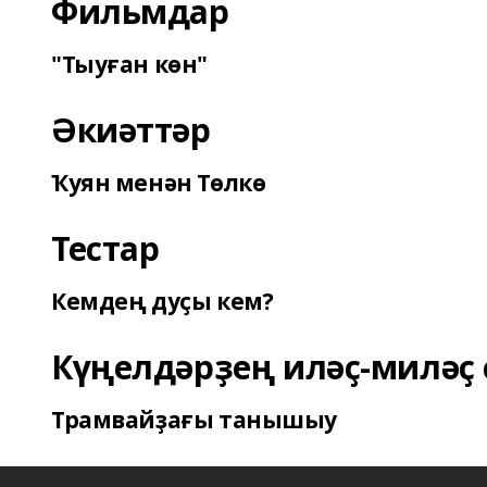
Фильмдар
"Тыуған көн"
Әкиәттәр
Ҡуян менән Төлкө
Тестар
Кемдең дуҫы кем?
Күңелдәрҙең иләҫ-миләҫ 
Трамвайҙағы танышыу