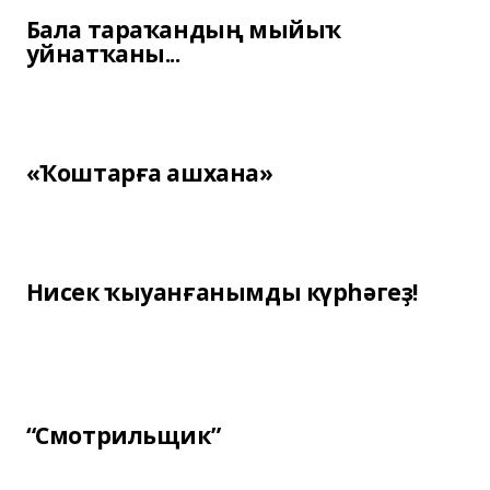
Бала тараҡандың мыйыҡ
уйнатҡаны...
«Ҡоштарға ашхана»
Нисек ҡыуанғанымды күрһәгеҙ!
“Смотрильщик”