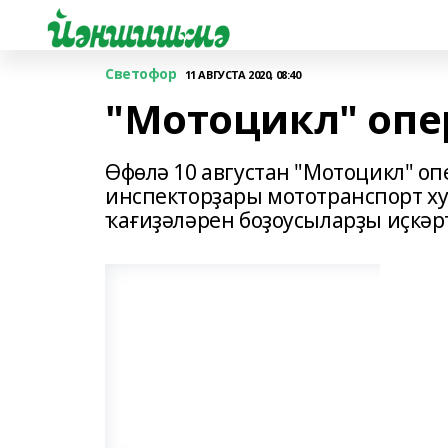
Светофор
11 АВГУСТА 2020, 08:40
"Мотоцикл" опе
Өфөлә 10 августан "Мотоцикл" о
инспекторҙары мототранспорт х
ҡағиҙәләрен боҙоусыларҙы иҫкәр