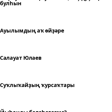
булһын
Ауылымдың аҡ өйҙәре
Салауат Юлаев
Суҡлыҡайҙың ҡурсаҡтары