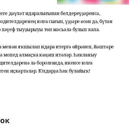
леге дәүләт идаралығынан белдереүҙәренсә,
дителдәренең юлға сығып, үҙҙәре өсөн дә, бүтән
 хәүеф тыуҙырыуы төп мәсьәлә булып ҡала.
а менән яҡшылап идара итергә өйрәнеп, йәштәре
ә мопед алмаҫҡа кәңәш итәләр. Һаҡланыу
дителдәренә лә боролғанда, икенсе юлға
еген иҫкәртәләр. Юлдарҙа һаҡ булайыҡ!