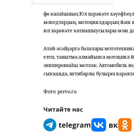
Өфө ҡалаһының Юл хәрәкәте хәүефһеҙ
мопедтарҙың, мотоциклдарҙың йәш во
юл хәрәкәте ҡатнашыусылары өсөн дә
Атай-әсәйҙәргә балалары мототехник
етеп, танытма алмайынса мотоцикл й
экипировкаһы мотлаҡ. Автомобиль во
сыҡҡанда, иғтибарлы булырға кәрәкл
Фото:
pervo.ru
Читайте нас