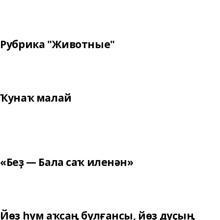
Рубрика "Животные"
Ҡунаҡ малай
«Беҙ — Бала саҡ иленән»
Йөҙ һум аҡсаң булғансы, йөҙ дуҫың