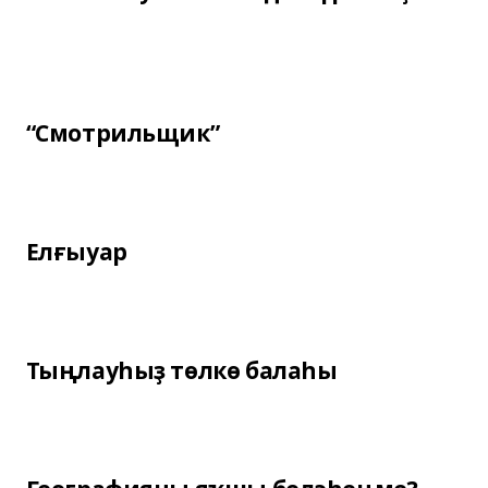
“Смотрильщик”
Елғыуар
Тыңлауһыҙ төлкө балаһы