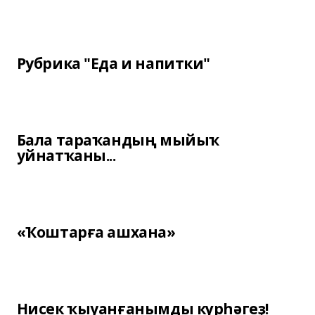
Рубрика "Еда и напитки"
Бала тараҡандың мыйыҡ
уйнатҡаны...
«Ҡоштарға ашхана»
Нисек ҡыуанғанымды күрһәгеҙ!