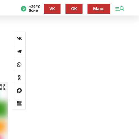
+29 °С
VK
OK
Макс
Ясно