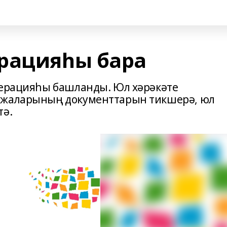
рацияһы бара
перацияһы башланды. Юл хәрәкәте
ужаларының документтарын тикшерә, юл
тә.