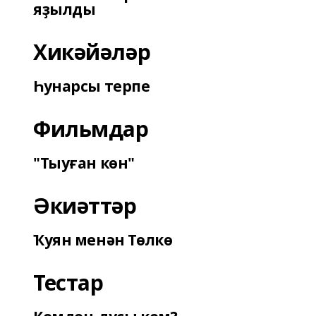
яҙылды
Хикәйәләр
Һунарсы терпе
Фильмдар
"Тыуған көн"
Әкиәттәр
Ҡуян менән Төлкө
Тестар