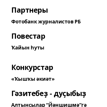
Партнеры
Фотобанк журналистов РБ
Повестар
Ҡайын һуты
Конкурстар
«Ҡышҡы әкиәт»
Гәзитебеҙ - дуҫыбыҙ
Алтынсылар “Йәншишмә”гә