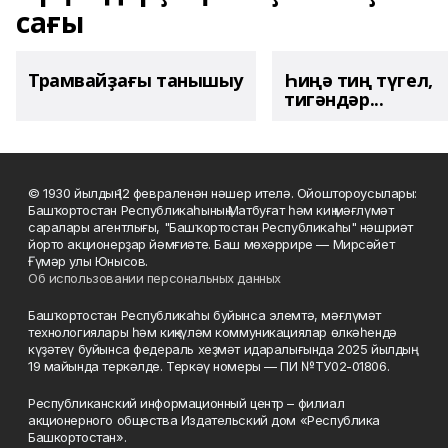
сағы
Трамвайҙағы танышыу
Һиңә тиң түгел,
тигәндәр...
© 1930 йылдың 12 февраленән нәшер ителә. Ойоштороусылары:
Башҡортостан Республикаһының Матбуғат һәм киң мәғлүмәт
саралары агентлығы, "Башҡортостан Республикаһы" нәшриәт
йорто акционерҙар йәмғиәте. Баш мөхәррире — Мирсәйет
Ғүмәр улы Юнысов.
Об использовании персональных данных
Башҡортостан Республикаһы буйынса элемтә, мәғлүмәт
технологиялары һәм киңкүләм коммуникациялар өлкәһендә
күҙәтеү буйынса федераль хеҙмәт идаралығында 2025 йылдың
19 майында теркәлде. Теркәү номеры — ПИ №ТУ02-01806.
Республиканский информационный центр – филиал
акционерного общества Издательский дом «Республика
Башкортостан».