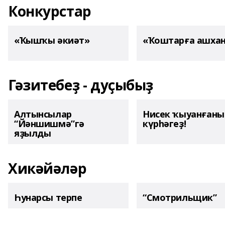
Конкурстар
«Ҡышҡы әкиәт»
«Ҡоштарға ашха
Гәзитебеҙ - дуҫыбыҙ
Алтынсылар
Нисек ҡыуанған
“Йәншишмә”гә
күрһәгеҙ!
яҙылды
Хикәйәләр
Һунарсы терпе
“Смотрильщик”