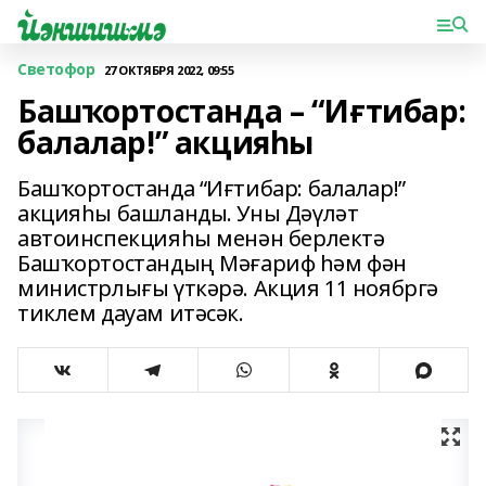
Светофор
27 ОКТЯБРЯ 2022, 09:55
Башҡортостанда – “Иғтибар:
балалар!” акцияһы
Башҡортостанда “Иғтибар: балалар!”
акцияһы башланды. Уны Дәүләт
автоинспекцияһы менән берлектә
Башҡортостандың Мәғариф һәм фән
министрлығы үткәрә. Акция 11 ноябргә
тиклем дауам итәсәк.