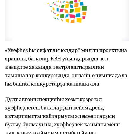
«Хәүефһеҙ һәм сифатлы юлдар” милли проектына
ярашлы, балалар КВН уйындарында, юл
ҡағиҙәләре хаҡында театрлаштырылған
тамашалар конкурсында, онлайн-олимпиадала
һәм башҡа конкурстарҙа ҡатнаша ала.
Дәүләт автоинспекцияһы хеҙмәткәрҙәре юл
хәүефһеҙлегенә, балаларҙың кейемдәрендә
яҡтыртҡысты ҡайтарыусы элементтарҙың
булыу-булмауына, хәүефһеҙлек ҡайышы менән
ҡулланыуға айырым иғтибар йүнәлтә.