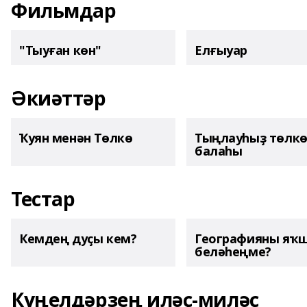
Фильмдар
"Тыуған көн"
Елғыуар
Әкиәттәр
Ҡуян менән Төлкө
Тыңлауһыҙ төлк
балаһы
Тестар
Кемдең дуҫы кем?
Географияны яҡ
беләһеңме?
Күңелдәрҙең иләҫ-миләҫ