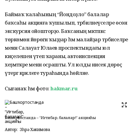
Баймаҡ ҡалаһының “Йондоҙло” балалар
баҡсаһы акцияға ҡушылып, тәрбиәләнеүселәре өсөн
экскурсия ойошторҙо. Баҡсаның мәктәпкәсә
төркөмөнә йөрөгән ҡыҙҙар һәм малайҙар тәрбиәселәре
менән Салауат Юлаев проспектындағы юл
киҫелешен үтеп ҡараны, автоинспекция
хеҙмәткәре менән осрашты. Ул юлды нисек дөрөҫ
үтергә кәрәклеге тураһында һөйләне.
Сығанаҡ һәм фото:
hakmar.ru
Башҡортостанда – “Иғтибар, балалар!” акцияһы
Автор:
Зөһрә Хәкимова