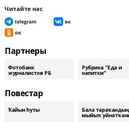
Читайте нас
Партнеры
Фотобанк
Рубрика "Еда и
журналистов РБ
напитки"
Повестар
Ҡайын һуты
Бала тараҡанды
мыйыҡ уйнатҡаны