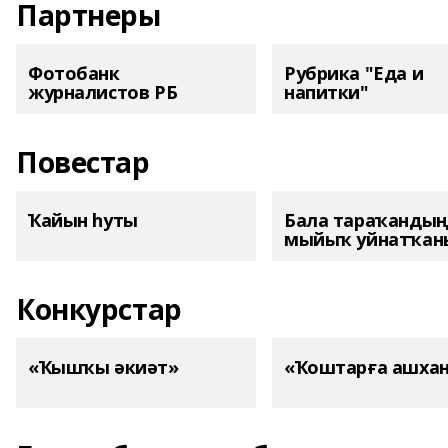
Партнеры
Фотобанк
Рубрика "Еда и
журналистов РБ
напитки"
Повестар
Ҡайын һуты
Бала тараҡанды
мыйыҡ уйнатҡаны
Конкурстар
«Ҡышҡы әкиәт»
«Ҡоштарға ашха