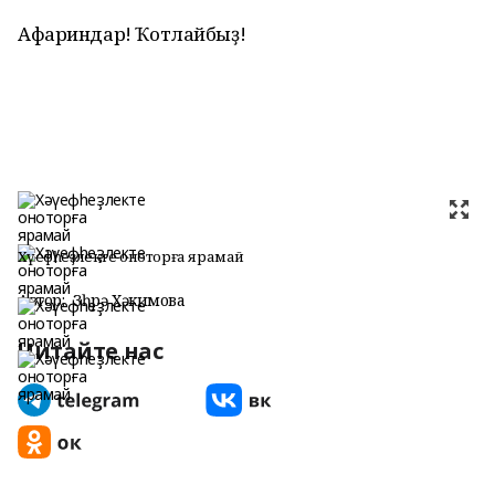
Афариндар! Ҡотлайбыҙ!
Хәүефһеҙлекте оноторға ярамай
Автор:
Зөһрә Хәкимова
Читайте нас