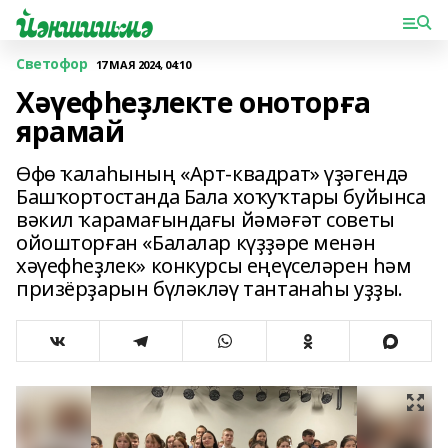
Светофор
17 МАЯ 2024, 04:10
Хәүефһеҙлекте оноторға
ярамай
Өфө ҡалаһының «Арт-квадрат» үҙәгендә
Башҡортостанда Бала хоҡуҡтары буйынса
вәкил ҡарамағындағы йәмәғәт советы
ойошторған «Балалар күҙҙәре менән
хәүефһеҙлек» конкурсы еңеүселәрен һәм
призёрҙарын бүләкләү тантанаһы уҙҙы.