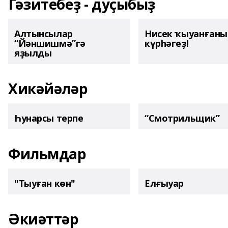
Гәзитебеҙ - дуҫыбыҙ
Алтынсылар
Нисек ҡыуанған
“Йәншишмә”гә
күрһәгеҙ!
яҙылды
Хикәйәләр
Һунарсы терпе
“Смотрильщик”
Фильмдар
"Тыуған көн"
Елғыуар
Әкиәттәр