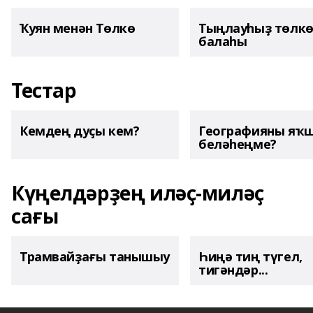
Ҡуян менән Төлкө
Тыңлауһыҙ төлк
балаһы
Тестар
Кемдең дуҫы кем?
Географияны яҡ
беләһеңме?
Күңелдәрҙең иләҫ-миләҫ
сағы
Трамвайҙағы танышыу
Һиңә тиң түгел,
тигәндәр...