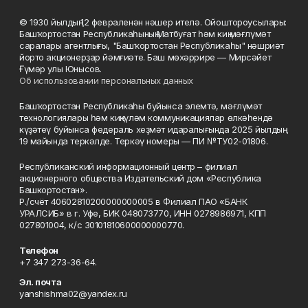
© 1930 йылдың 12 февраленән нәшер ителә. Ойоштороусылары:
Башҡортостан Республикаһының Матбуғат һәм киң мәғлүмәт
саралары агентлығы, "Башҡортостан Республикаһы" нәшриәт
йорто акционерҙар йәмғиәте. Баш мөхәррире — Мирсәйет
Ғүмәр улы Юнысов.
Об использовании персональных данных
Башҡортостан Республикаһы буйынса элемтә, мәғлүмәт
технологиялары һәм киңкүләм коммуникациялар өлкәһендә
күҙәтеү буйынса федераль хеҙмәт идаралығында 2025 йылдың
19 майында теркәлде. Теркәү номеры — ПИ №ТУ02-01806.
Республиканский информационный центр – филиал
акционерного общества Издательский дом «Республика
Башкортостан».
Р./счёт 40602810200000000005 в Филиал ПАО «БАНК
УРАЛСИБ» в г. Уфе, БИК 048073770, ИНН 0278986971, КПП
027801004, к/с 30101810600000000770.
Телефон
+7 347 273-36-64.
Эл. почта
yanshishma02@yandex.ru