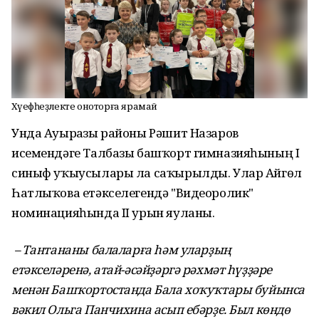
Хәүефһеҙлекте оноторға ярамай
Унда Ауырғазы районы Рәшит Назаров
исемендәге Талбазы башҡорт гимназияһының I
синыф уҡыусылары ла саҡырылды. Улар Айгөл
Һатлыҡова етәкселегендә "Видеоролик"
номинацияһында II урын яуланы.
– Тантананы балаларға һәм уларҙың
етәкселәренә, атай-әсәйҙәргә рәхмәт һүҙҙәре
менән Башҡортостанда Бала хоҡуҡтары буйынса
вәкил Ольга Панчихина асып ебәрҙе. Был көндө