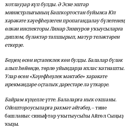
ҡотлауҙар күп булды. Ә Эске эштәр
министрлығының Башҡортостан буйынса Юл
хәрәкәте хәүефһеҙлеген пропагандалау бүлегенең
өлкән инспекторы Линар Зиннуров уҡыусыларға
диплом, бүләктәр тапшырып, матур теләктәрен
еткерҙе.
Беҙҙең өсөн иҫтәлеклек көн булды. Балалар бүләк
алып һөйөндө, төрлө уйындарҙа ихлас ҡатнашты.
Улар өсөн «Хәүефһеҙлек мәктәбе» хәрәкәте
ирекмәндәре оҫталыҡ дәрестәре лә үткәрҙе.
Байрам күңелле үтте. Балаларға ныҡ оҡшаны.
Ойоштороусыларға рәхмәт әйтәбеҙ,
– тине
башланғыс синыфтар уҡытыусыһы Айгөл Сыңғыҙ
ҡыҙы.