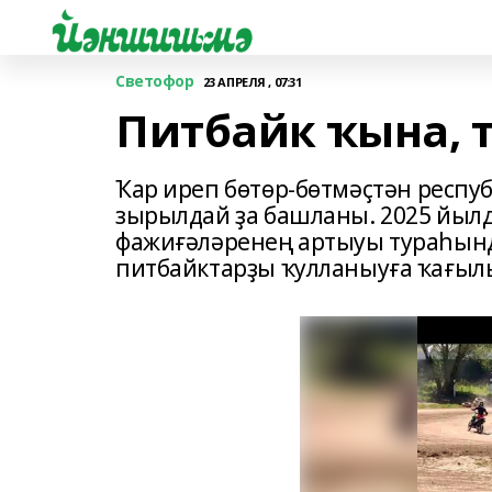
Светофор
23 АПРЕЛЯ , 07:31
Питбайк ҡына, 
Ҡар иреп бөтөр-бөтмәҫтән респу
зырылдай ҙа башланы. 2025 йылд
фажиғәләренең артыуы тураһында
питбайктарҙы ҡулланыуға ҡағыл