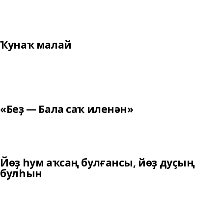
Ҡунаҡ малай
«Беҙ — Бала саҡ иленән»
Йөҙ һум аҡсаң булғансы, йөҙ дуҫың
булһын