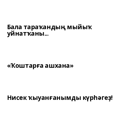
Бала тараҡандың мыйыҡ
уйнатҡаны...
«Ҡоштарға ашхана»
Нисек ҡыуанғанымды күрһәгеҙ!