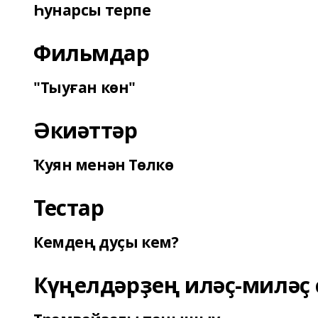
Һунарсы терпе
Фильмдар
"Тыуған көн"
Әкиәттәр
Ҡуян менән Төлкө
Тестар
Кемдең дуҫы кем?
Күңелдәрҙең иләҫ-миләҫ 