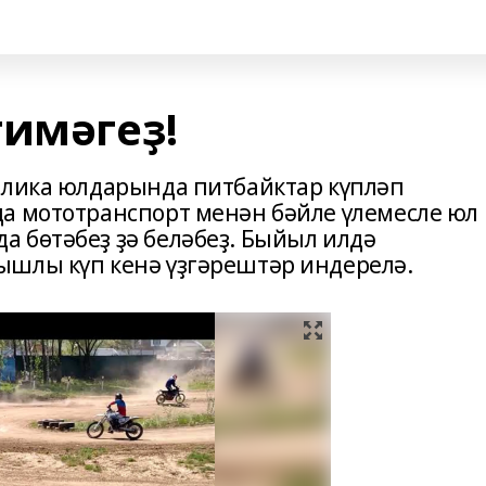
тимәгеҙ!
блика юлдарында питбайктар күпләп
а мототранспорт менән бәйле үлемесле юл
 бөтәбеҙ ҙә беләбеҙ. Быйыл илдә
ышлы күп кенә үҙгәрештәр индерелә.