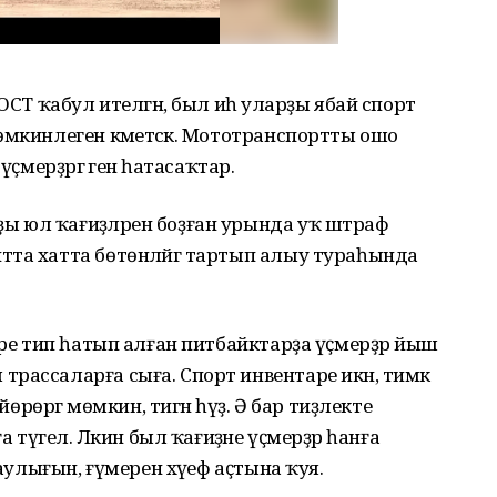
ОСТ ҡабул ителгән, был иһә уларҙы ябай спорт
өмкинлеген кәметәсәк. Мототранспортты ошо
ҫмерҙәргә генә һатасаҡтар.
 юл ҡағиҙәләрен боҙған урында уҡ штраф
тта хатта бөтөнләйгә тартып алыу тураһында
аре тип һатып алған питбайктарҙа үҫмерҙәр йыш
рассаларға сыға. Спорт инвентаре икән, тимәк
йөрөргә мөмкин, тигән һүҙ. Ә бар тиҙлекте
а түгел. Ләкин был ҡағиҙәне үҫмерҙәр һанға
һаулығын, ғүмерен хәүеф аҫтына ҡуя.