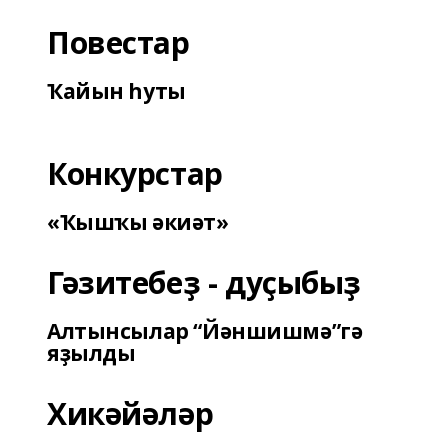
Повестар
Ҡайын һуты
Конкурстар
«Ҡышҡы әкиәт»
Гәзитебеҙ - дуҫыбыҙ
Алтынсылар “Йәншишмә”гә
яҙылды
Хикәйәләр