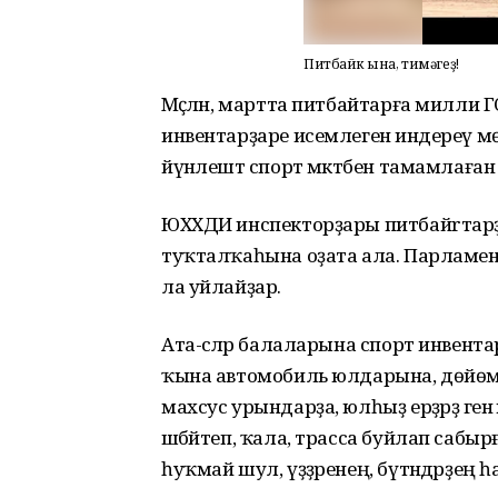
Питбайк ҡына, тимәгеҙ!
Мәҫәлән, мартта питбайтарға милли Г
инвентарҙаре исемлегенә индереү м
йүнәлештә спорт мәктәбен тамамлаған ү
ЮХХДИ инспекторҙары питбайrтарҙы
туҡталҡаһына оҙата ала. Парламен
ла уйлайҙар.
Ата-әсәләр балаларына спорт инвент
ҡына автомобиль юлдарына, дөйөм т
махсус урындарҙа, юлһыҙ ерҙәрҙә генә 
шәбәйтеп, ҡала, трасса буйлап сабырғ
һуҡмай шул, үҙҙәренең, бүтәндәрҙең 