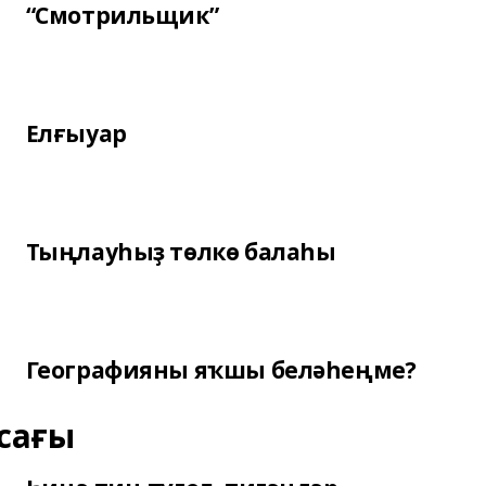
“Смотрильщик”
Елғыуар
Тыңлауһыҙ төлкө балаһы
Географияны яҡшы беләһеңме?
сағы