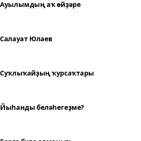
Ауылымдың аҡ өйҙәре
Салауат Юлаев
Суҡлыҡайҙың ҡурсаҡтары
Йыһанды беләһегеҙме?