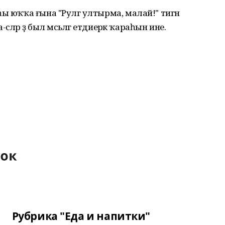
ы юҡҡа ғына "Рулгә ултырма, малай!" тигән
ләр ҙә был мәсьәләгә етдиерәк ҡараһын ине.
Рубрика "Еда и напитки"