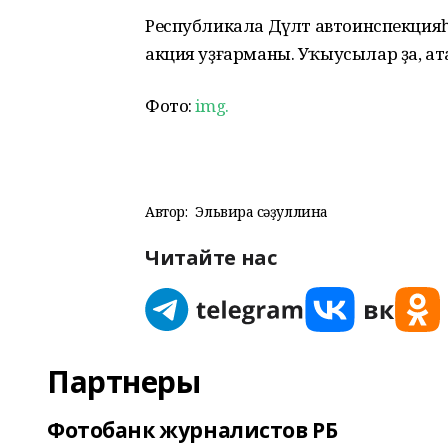
Республикала Дәүләт автоинспекцияһ
акция уҙғарманы. Уҡыусылар ҙа, ата-әсә
Фото:
img.
Автор:
Эльвира Әсәҙуллина
Читайте нас
Партнеры
Фотобанк журналистов РБ