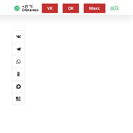
+21 °С
VK
OK
Макс
Облачно