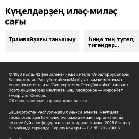
Күңелдәрҙең иләҫ-миләҫ
сағы
Трамвайҙағы танышыу
Һиңә тиң түгел,
тигәндәр...
© 1930 йылдың 12 февраленән нәшер ителә. Ойоштороусылары:
Башҡортостан Республикаһының Матбуғат һәм киң мәғлүмәт
саралары агентлығы, "Башҡортостан Республикаһы" нәшриәт
йорто акционерҙар йәмғиәте. Баш мөхәррире — Мирсәйет
Ғүмәр улы Юнысов.
Об использовании персональных данных
Башҡортостан Республикаһы буйынса элемтә, мәғлүмәт
технологиялары һәм киңкүләм коммуникациялар өлкәһендә
күҙәтеү буйынса федераль хеҙмәт идаралығында 2025 йылдың
19 майында теркәлде. Теркәү номеры — ПИ №ТУ02-01806.