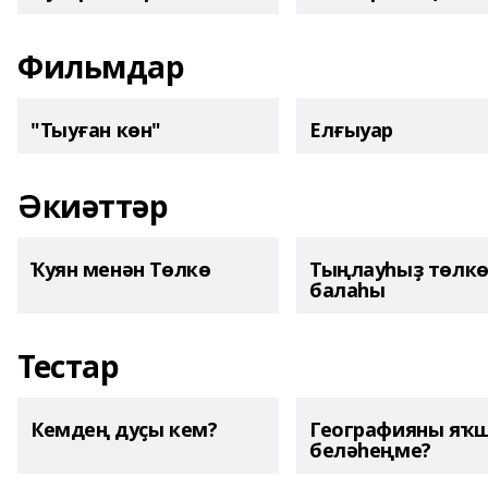
Фильмдар
"Тыуған көн"
Елғыуар
Әкиәттәр
Ҡуян менән Төлкө
Тыңлауһыҙ төлк
балаһы
Тестар
Кемдең дуҫы кем?
Географияны яҡ
беләһеңме?