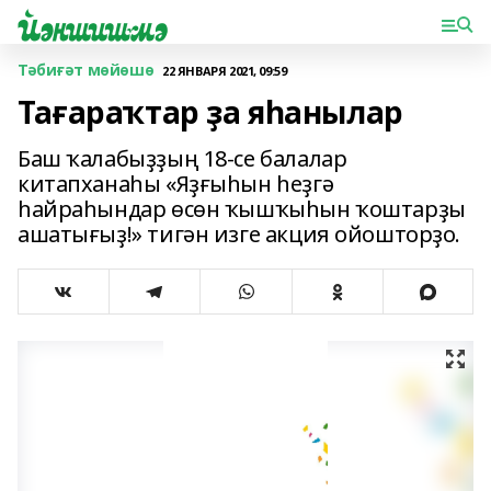
Тәбиғәт мөйөшө
22 ЯНВАРЯ 2021, 09:59
Тағараҡтар ҙа яһанылар
Баш ҡалабыҙҙың 18-се балалар
китапханаһы «Яҙғыһын һеҙгә
һайраһындар өсөн ҡышҡыһын ҡоштарҙы
ашатығыҙ!» тигән изге акция ойошторҙо.