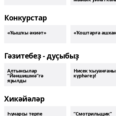
Конкурстар
«Ҡышҡы әкиәт»
«Ҡоштарға ашха
Гәзитебеҙ - дуҫыбыҙ
Алтынсылар
Нисек ҡыуанған
“Йәншишмә”гә
күрһәгеҙ!
яҙылды
Хикәйәләр
Һунарсы терпе
“Смотрильщик”