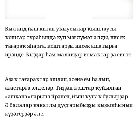
Был көндө йәш китап уҡыусылар ҡышлаусы
ҡоштар тураһында күп мәғлүмәт алды, нисек
тағараҡ яһарға, ҡоштарҙы нисек ашатырға
өйрәнде. Ҡыҙҙар һәм малайҙар йомаҡтар ҙа систе.
Аҙаҡ тағараҡтар эшләп, эсенә ем һалып,
ағастарға элделәр. Тиҙҙән ҡоштар ҡуйылған
«ашхана»ларына өйрәнеп, йыш ҡунаҡ булырҙар.
Ә балалар ҡанатлы дуҫтарыбыҙҙы ҡыҙыҡһынып
күҙәтерҙәр әле.