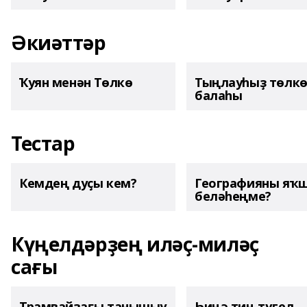
Әкиәттәр
Ҡуян менән Төлкө
Тыңлауһыҙ төлк
балаһы
Тестар
Кемдең дуҫы кем?
Географияны яҡ
беләһеңме?
Күңелдәрҙең иләҫ-миләҫ
сағы
Трамвайҙағы танышыу
Һиңә тиң түгел,