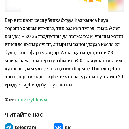
Бер нисә көнгә республикабыҙҙа һалҡынса һауа
торошо хөкөм итмәксе, тик оҙаҡҡа түгел, тиҙәр. Ә әлегә
көндөҙ + 20-26 градустан да артмаясаҡ, урыны менән
йәшенле ямғыр яуып, айырым райондарҙа көслө ел
була, тип тә фаразлайҙар. Аҙна аҙағында, йәғни 28
майҙа һауа температураһы йәнә +30 градусҡа тиклем
күтәреләсәк, әммә ул эҫелек оҙаҡҡа бармаҫ. Июндең 4-нән
алып бер нисә көн тирәһе температураның уртаса +20
градус тирәһендә булыуы көтөлә.
Фото:
novozybkov.su
Читайте нас