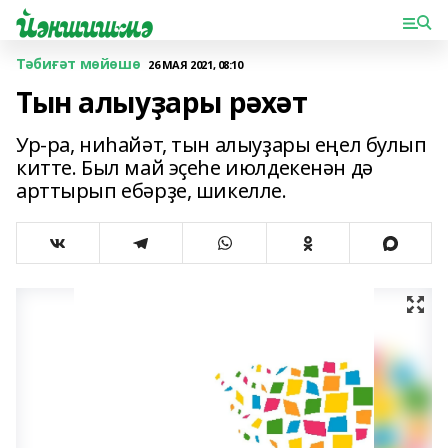
Тәбиғәт мөйөшө
26 МАЯ 2021, 08:10
Тын алыуҙары рәхәт
Ур-ра, ниһайәт, тын алыуҙары еңел булып
китте. Был май эҫеһе июлдекенән дә
арттырып ебәрҙе, шикелле.