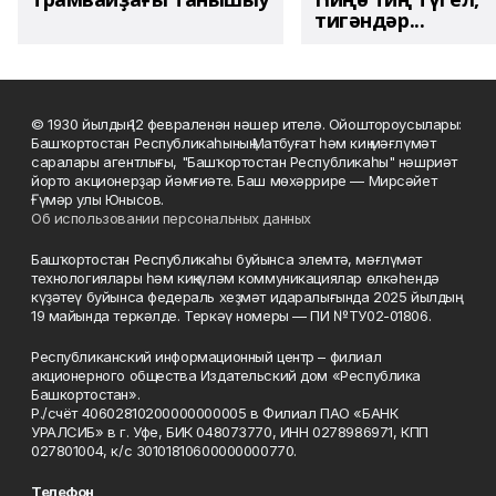
тигәндәр...
© 1930 йылдың 12 февраленән нәшер ителә. Ойоштороусылары:
Башҡортостан Республикаһының Матбуғат һәм киң мәғлүмәт
саралары агентлығы, "Башҡортостан Республикаһы" нәшриәт
йорто акционерҙар йәмғиәте. Баш мөхәррире — Мирсәйет
Ғүмәр улы Юнысов.
Об использовании персональных данных
Башҡортостан Республикаһы буйынса элемтә, мәғлүмәт
технологиялары һәм киңкүләм коммуникациялар өлкәһендә
күҙәтеү буйынса федераль хеҙмәт идаралығында 2025 йылдың
19 майында теркәлде. Теркәү номеры — ПИ №ТУ02-01806.
Республиканский информационный центр – филиал
акционерного общества Издательский дом «Республика
Башкортостан».
Р./счёт 40602810200000000005 в Филиал ПАО «БАНК
УРАЛСИБ» в г. Уфе, БИК 048073770, ИНН 0278986971, КПП
027801004, к/с 30101810600000000770.
Телефон