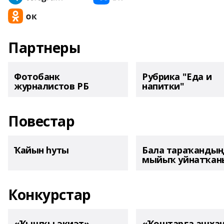
Партнеры
Фотобанк
Рубрика "Еда и
журналистов РБ
напитки"
Повестар
Ҡайын һуты
Бала тараҡанды
мыйыҡ уйнатҡаны
Конкурстар
«Ҡышҡы әкиәт»
«Ҡоштарға ашха