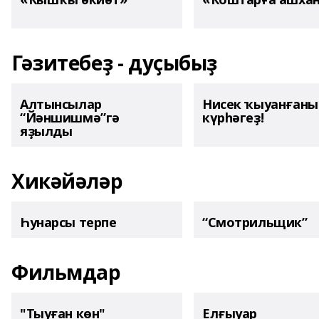
Гәзитебеҙ - дуҫыбыҙ
Алтынсылар
Нисек ҡыуанған
“Йәншишмә”гә
күрһәгеҙ!
яҙылды
Хикәйәләр
Һунарсы терпе
“Смотрильщик”
Фильмдар
"Тыуған көн"
Елғыуар