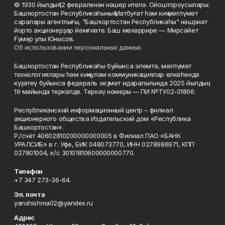
© 1930 йылдың 12 февраленән нәшер ителә. Ойоштороусылары:
Башҡортостан Республикаһының Матбуғат һәм киң мәғлүмәт
саралары агентлығы, "Башҡортостан Республикаһы" нәшриәт
йорто акционерҙар йәмғиәте. Баш мөхәррире — Мирсәйет
Ғүмәр улы Юнысов.
Об использовании персональных данных
Башҡортостан Республикаһы буйынса элемтә, мәғлүмәт
технологиялары һәм киңкүләм коммуникациялар өлкәһендә
күҙәтеү буйынса федераль хеҙмәт идаралығында 2025 йылдың
19 майында теркәлде. Теркәү номеры — ПИ №ТУ02-01806.
Республиканский информационный центр – филиал
акционерного общества Издательский дом «Республика
Башкортостан».
Р./счёт 40602810200000000005 в Филиал ПАО «БАНК
УРАЛСИБ» в г. Уфе, БИК 048073770, ИНН 0278986971, КПП
027801004, к/с 30101810600000000770.
Телефон
+7 347 273-36-64.
Эл. почта
yanshishma02@yandex.ru
Адрес