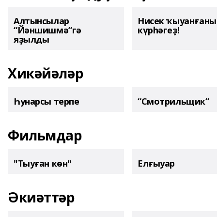
Алтынсылар
Нисек ҡыуанған
“Йәншишмә”гә
күрһәгеҙ!
яҙылды
Хикәйәләр
Һунарсы терпе
“Смотрильщик”
Фильмдар
"Тыуған көн"
Елғыуар
Әкиәттәр