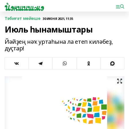
Тәбиғәт мөйөшө
30 ИЮНЯ 2021, 11:35
Июль һынамыштары
Йәйҙең нәҡ уртаһына ла етеп киләбеҙ,
дуҫтар!