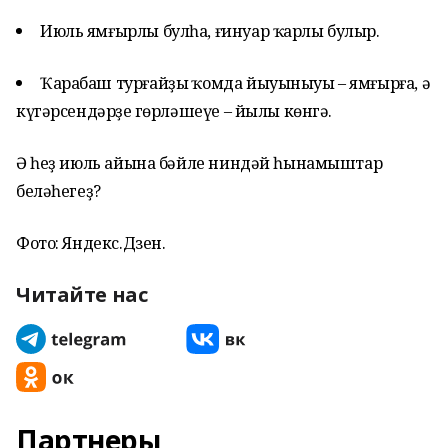
Июль ямғырлы булһа, ғинуар ҡарлы булыр.
Ҡарабаш турғайҙың ҡомда йыуыныуы – ямғырға, ә
күгәрсендәрҙең гөрләшеүе – йылы көнгә.
Ә һеҙ июль айына бәйле ниндәй һынамыштар
беләһегеҙ?
Фото: Яндекс.Дзен.
Читайте нас
Партнеры