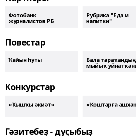
Фотобанк
Рубрика "Еда и
журналистов РБ
напитки"
Повестар
Ҡайын һуты
Бала тараҡанды
мыйыҡ уйнатҡаны
Конкурстар
«Ҡышҡы әкиәт»
«Ҡоштарға ашха
Гәзитебеҙ - дуҫыбыҙ