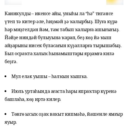
Каникулдың – икенсе айы, уныһы ла “һә” тигәнсе
үтеп тә китер әле, һиҙмәй ҙә ҡалырбыҙ. Шуға күрә
һәр миҙгелдән йәм, тәм табып ҡалырға ашығығыҙ.
Йәйҙең ниндәй булыуына ҡарап, беҙ көҙ йә ҡыш
айҙарының нисек буласағын күҙалларға тырышабыҙ.
Был осраҡта халыҡ һынамыштары ярҙамға килә
беҙгә.
Мул еләк уңышы – һалҡын ҡышҡа.
Июль уртаһында ағаста һары япраҡтар күренә
башлаһа, көҙ иртә килер.
Төнгө ысыҡ оҙаҡ ваҡыт кипмәһә, йәшенле ямғыр
яуыр.