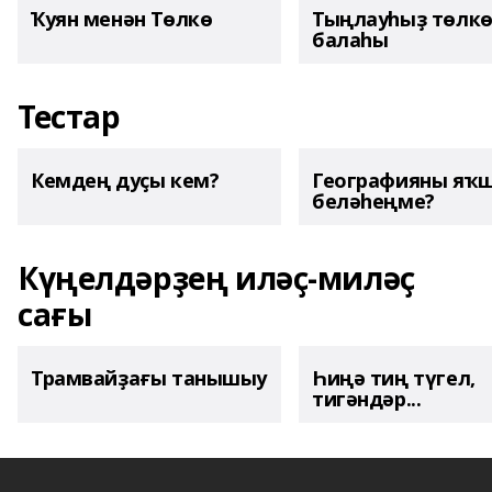
Ҡуян менән Төлкө
Тыңлауһыҙ төлк
балаһы
Тестар
Кемдең дуҫы кем?
Географияны яҡ
беләһеңме?
Күңелдәрҙең иләҫ-миләҫ
сағы
Трамвайҙағы танышыу
Һиңә тиң түгел,
тигәндәр...