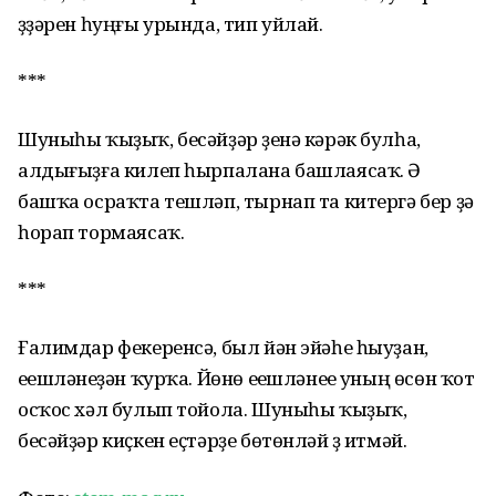
үҙҙәрен һуңғы урында, тип уйлай.
***
Шуныһы ҡыҙыҡ, бесәйҙәр үҙенә кәрәк булһа,
алдығыҙға килеп һырпалана башлаясаҡ. Ә
башҡа осраҡта тешләп, тырнап та китергә бер ҙә
һорап тормаясаҡ.
***
Ғалимдар фекеренсә, был йән эйәһе һыуҙан,
еүешләнеүҙән ҡурҡа. Йөнө еүешләнеүе уның өсөн ҡот
осҡос хәл булып тойола. Шуныһы ҡыҙыҡ,
бесәйҙәр киҫкен еҫтәрҙе бөтөнләй үҙ итмәй.