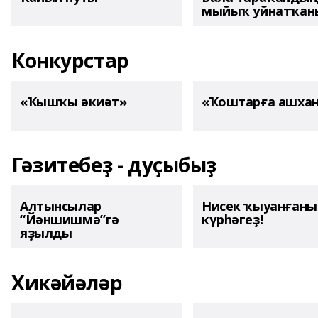
мыйыҡ уйнатҡаны
Конкурстар
«Ҡышҡы әкиәт»
«Ҡоштарға ашха
Гәзитебеҙ - дуҫыбыҙ
Алтынсылар
Нисек ҡыуанған
“Йәншишмә”гә
күрһәгеҙ!
яҙылды
Хикәйәләр