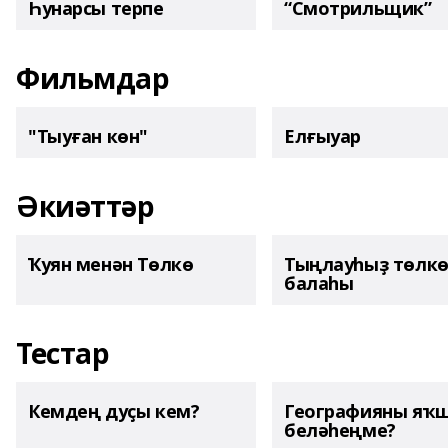
Һунарсы терпе
“Смотрильщик”
Фильмдар
"Тыуған көн"
Елғыуар
Әкиәттәр
Ҡуян менән Төлкө
Тыңлауһыҙ төлк
балаһы
Тестар
Кемдең дуҫы кем?
Географияны яҡ
беләһеңме?