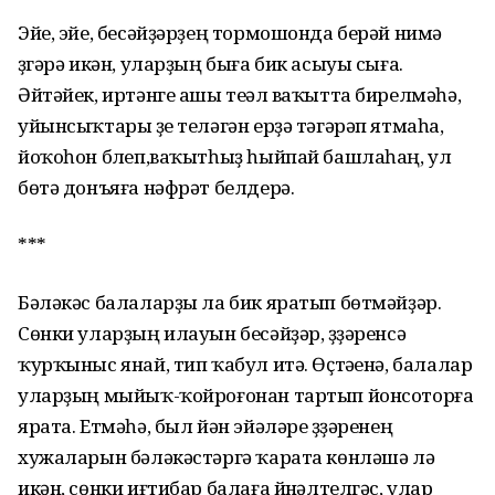
Эйе, эйе, бесәйҙәрҙең тормошонда берәй нимә
үҙгәрә икән, уларҙың быға бик асыуы сыға.
Әйтәйек, иртәнге ашы теүәл ваҡытта бирелмәһә,
уйынсыҡтары үҙе теләгән ерҙә тәгәрәп ятмаһа,
йоҡоһон бүлеп,ваҡытһыҙ һыйпай башлаһаң, ул
бөтә донъяға нәфрәт белдерә.
***
Бәләкәс балаларҙы ла бик яратып бөтмәйҙәр.
Сөнки уларҙың илауын бесәйҙәр, үҙҙәренсә
ҡурҡыныс янай, тип ҡабул итә. Өҫтәүенә, балалар
уларҙың мыйыҡ-ҡойроғонан тартып йонсоторға
ярата. Етмәһә, был йән эйәләре үҙҙәренең
хужаларын бәләкәстәргә ҡарата көнләшә лә
икән, сөнки иғтибар балаға йүнәлтелгәс, улар