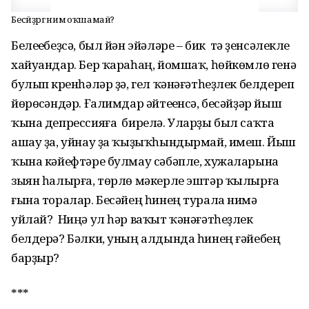
Бесәйҙәргә нимә оҡшамай?
Белеүебеҙсә, был йән эйәләре – бик тә үҙенсәлекле
хайуандар. Бер ҡараһаң, йомшаҡ, һөйкөмлө генә
булып күренһәләр ҙә, гел ҡәнәғәтһеҙлек белдереп
йөрөүсәндәр. Ғалимдар әйтеүенсә, бесәйҙәр йыш
ҡына депрессияға бирелә. Уларҙы был саҡта
ашау ҙа, уйнау ҙа ҡыҙыҡһындырмай, имеш. Йыш
ҡына кәйефтәре булмау сәбәпле, хужаларына
зыян һалырға, төрлө мәкерле эштәр ҡылырға
ғына торалар. Бесәйең һинең турала нимә
уйлай? Ниңә ул һәр ваҡыт ҡәнәғәтһеҙлек
белдерә? Бәлки, уның алдында һинең ғәйебең
барҙыр?
***