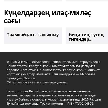
Күңелдәрҙең иләҫ-миләҫ
сағы
Трамвайҙағы танышыу
Һиңә тиң түгел,
тигәндәр...
© 1930 йылдың 12 февраленән нәшер ителә. Ойоштороусылары:
Башҡортостан Республикаһының Матбуғат һәм киң мәғлүмәт
саралары агентлығы, "Башҡортостан Республикаһы" нәшриәт
йорто акционерҙар йәмғиәте. Баш мөхәррире — Мирсәйет
Ғүмәр улы Юнысов.
Об использовании персональных данных
Башҡортостан Республикаһы буйынса элемтә, мәғлүмәт
технологиялары һәм киңкүләм коммуникациялар өлкәһендә
күҙәтеү буйынса федераль хеҙмәт идаралығында 2025 йылдың
19 майында теркәлде. Теркәү номеры — ПИ №ТУ02-01806.