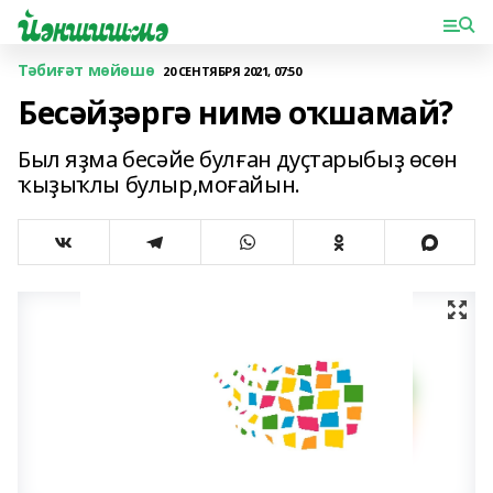
Тәбиғәт мөйөшө
20 СЕНТЯБРЯ 2021, 07:50
Бесәйҙәргә нимә оҡшамай?
Был яҙма бесәйе булған дуҫтарыбыҙ өсөн
ҡыҙыҡлы булыр,моғайын.