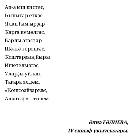
Ап-аҡ ҡыш килгәс,
Һыуыҡтар еткәс,
Ялан һәм ҡырҙар
Ҡарға күмелгәс,
Барлыҡ ағастар
Шәлгә төрөнгәс,
Ҡоштарҙың йыры
Ишетелмәгәс,
Уларҙы уйлап,
Тағараҡ элдем.
«Ҡошсоҡҡайҙарым,
Ашағыҙ!» – тинем.
Әлиә ҒӘЛИЕВА,
IV синыф уҡыусылары.