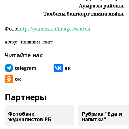
Ауырғазы районы,
Талбазы башҡорт гимназияһы.
Фото:
https://yandex.ru/images/search
Автор:
"Йәншишмә" гәзите
Читайте нас
Партнеры
Фотобанк
Рубрика "Еда и
журналистов РБ
напитки"