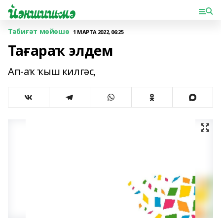
Тәбиғәт мөйөшө
1 МАРТА 2022, 06:25
Тағараҡ элдем
Ап-аҡ ҡыш килгәс,