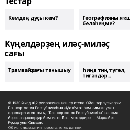
Тестар
Кемдең дуҫы кем?
Географияны яҡ
беләһеңме?
Күңелдәрҙең иләҫ-миләҫ
сағы
Трамвайҙағы танышыу
Һиңә тиң түгел,
тигәндәр...
© 1930 йылдың 12 февраленән нәшер ителә. Ойоштороусылары:
Башҡортостан Республикаһының Матбуғат һәм киң мәғлүмәт
саралары агентлығы, "Башҡортостан Республикаһы" нәшриәт
йорто акционерҙар йәмғиәте. Баш мөхәррире — Мирсәйет
Ғүмәр улы Юнысов.
Об использовании персональных данных