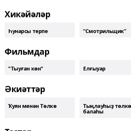
Хикәйәләр
Һунарсы терпе
“Смотрильщик”
Фильмдар
"Тыуған көн"
Елғыуар
Әкиәттәр
Ҡуян менән Төлкө
Тыңлауһыҙ төлк
балаһы