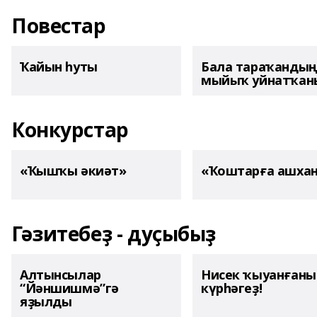
Повестар
Ҡайын һуты
Бала тараҡанды
мыйыҡ уйнатҡаны
Конкурстар
«Ҡышҡы әкиәт»
«Ҡоштарға ашха
Гәзитебеҙ - дуҫыбыҙ
Алтынсылар
Нисек ҡыуанған
“Йәншишмә”гә
күрһәгеҙ!
яҙылды