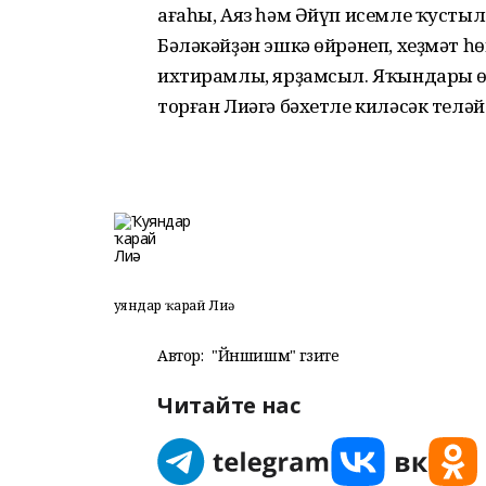
ағаһы, Аяз һәм Әйүп исемле ҡустыла
Бәләкәйҙән эшкә өйрәнеп, хеҙмәт һө
ихтирамлы, ярҙамсыл. Яҡындары өс
торған Лиәгә бәхетле киләсәк теләй
Ҡуяндар ҡарай Лиә
Автор:
"Йәншишмә" гәзите
Читайте нас