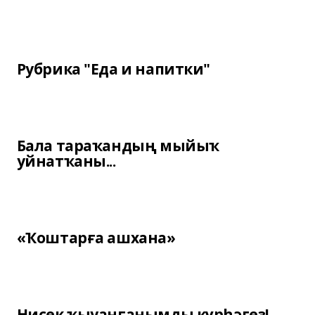
Рубрика "Еда и напитки"
Бала тараҡандың мыйыҡ
уйнатҡаны...
«Ҡоштарға ашхана»
Нисек ҡыуанғанымды күрһәгеҙ!