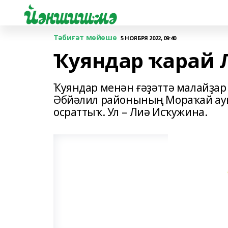
Тәбиғәт мөйөшө
5 НОЯБРЯ 2022, 09:40
Ҡуяндар ҡарай 
Ҡуяндар менән ғәҙәттә малайҙар
Әбйәлил районының Мораҡай ауы
осраттыҡ. Ул – Лиә Исҡужина.