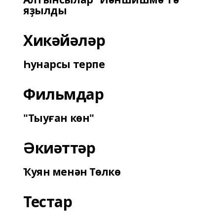
яҙылды
Хикәйәләр
Һунарсы терпе
Фильмдар
"Тыуған көн"
Әкиәттәр
Ҡуян менән Төлкө
Тестар