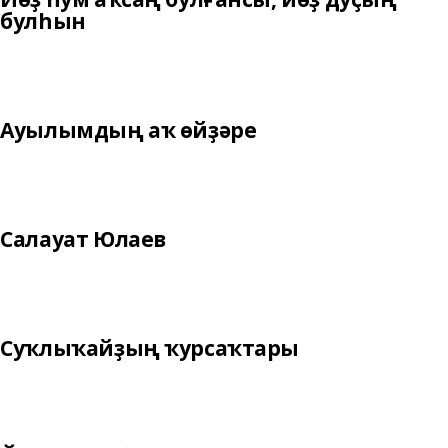
булһын
Ауылымдың аҡ өйҙәре
Салауат Юлаев
Суҡлыҡайҙың ҡурсаҡтары