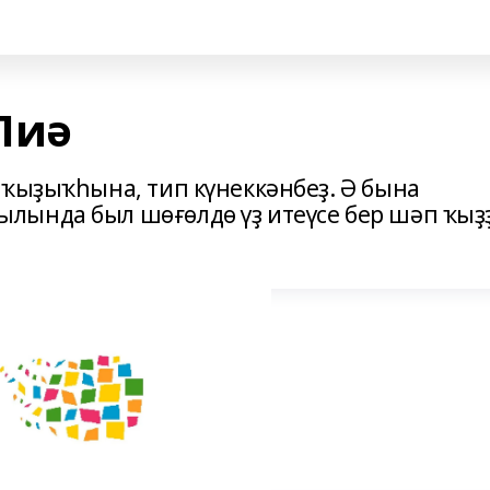
Лиә
 ҡыҙыҡһына, тип күнеккәнбеҙ. Ә бына
лында был шөғөлдө үҙ итеүсе бер шәп ҡыҙ