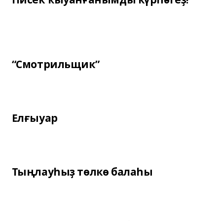
“Смотрильщик”
Елғыуар
Тыңлауһыҙ төлкө балаһы