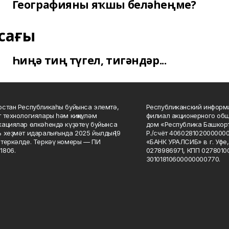
Географияны яҡшы беләһеңме?
сағы
Һиңә тиң түгел, тигәндәр...
стан Республикаһы буйынса элемтә,
Республиканский информа
 технологиялары һәм киңкүләм
филиал акционерного об
ациялар өлкәһендә күҙәтеү буйынса
дом «Республика Башкорт
 хеҙмәт идаралығында 2025 йылдың 19
Р./счёт 406028102000000
теркәлде. Теркәү номеры — ПИ
«БАНК УРАЛСИБ» в г. Уфе
1806.
0278986971, КПП 02780100
30101810600000000770.