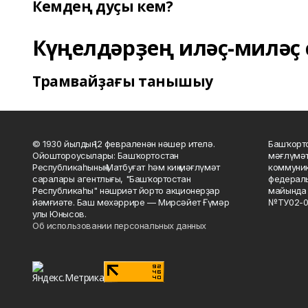
Кемдең дуҫы кем?
Күңелдәрҙең иләҫ-миләҫ 
Трамвайҙағы танышыу
© 1930 йылдың 12 февраленән нәшер ителә.
Башҡорто
Ойоштороусылары: Башҡортостан
мәғлүмәт
Республикаһының Матбуғат һәм киң мәғлүмәт
коммуник
саралары агентлығы, "Башҡортостан
федераль
Республикаһы" нәшриәт йорто акционерҙар
майында 
йәмғиәте. Баш мөхәррире — Мирсәйет Ғүмәр
№ТУ02-0
улы Юнысов.
Об использовании персональных данных