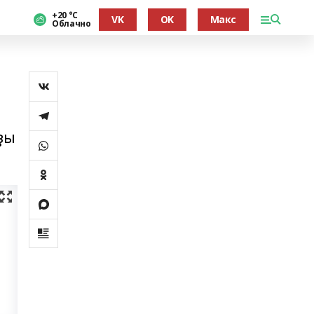
+20 °С
VK
OK
Макс
Облачно
ҙы