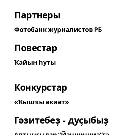
Партнеры
Фотобанк журналистов РБ
Повестар
Ҡайын һуты
Конкурстар
«Ҡышҡы әкиәт»
Гәзитебеҙ - дуҫыбыҙ
Алтынсылар “Йәншишмә”гә