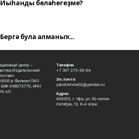
Йыһанды беләһегеҙме?
Бергә була алманыҡ...
ционный центр –
Телефон
щества Издательский
+7 347 273-36-64.
остан».
Эл. почта
00005 в Филиал ПАО
yanshishma02@yandex.ru
, БИК 048073770, ИНН
4, к/с
Адрес
450005, г. Уфа, ул. 50-летия
Октября, 13, 8-й этаж