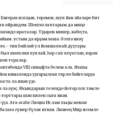
Бигерәк илгәҙәк, теремек, шуҡ йән эйәләре бит
 ныҡ өйрәндем. Шеш­ҡолаҡтарым да миңә
әгәнде яраталар. Үҙҙәрен кишер, кәбеҫтә,
лайым. Ҡустым да ярҙамлаша. Әлегә икәү
 әле, – тип һөйләй ул йомшаҡҡай дуҫтары
был шөғөлөн хуп­лай, һәр саҡ ҡеүәтләп, кәрәк
шеп торалар.
әктәбендә VIII синыфта белем ала. Яҡшы
айон кимәлендә уҙғарылған төрлө бәйгеләрҙә
ста ла икән үҙе.
ргә лә әүәҫ. Яҡындарын телеңде йоторлоҡ тәмле
 торттары шәп килеп сыға икән.
 үҫә. Ата-әсәһе Люциә Ислам ҡыҙы менән
балаға ғүмер бүләк иткән. Лиәнең Мир исемле