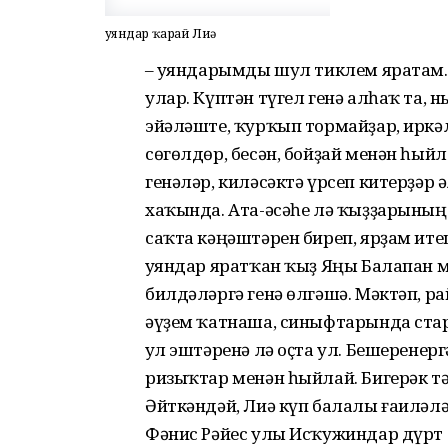
Ҡуяндар ҡарай Лиә
– Ҡуяндарымды шул тиклем яратам. 
улар. Күптән түгел генә алһаҡ та,
эйәләште, ҡур­ҡып тормайҙар, иркәл
сөгөлдөр, бесән, бойҙай менән һый
генәләр, киләсәктә үрсеп китерҙәр
хаҡында. Ата-әсәһе лә ҡыҙҙарының 
саҡта кәңәштәрен биреп, ярҙам ите
Ҡуяндар яратҡан ҡыҙ Яңы Балапан м
билдәләргә генә өлгәшә. Мәктәп, р
әүҙем ҡатнаша, синыфтарында старо
Ҡул эштәренә лә оҫта ул. Бешерене
ризыҡтар менән һыйлай. Бигерәк тә
Әйткәндәй, Лиә күп балалы ғаиләлә
Фәнис Рәйес улы Исҡужиндар дүрт 