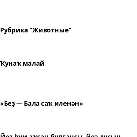
Рубрика "Животные"
Ҡунаҡ малай
«Беҙ — Бала саҡ иленән»
Йөҙ һум аҡсаң булғансы, йөҙ дуҫың