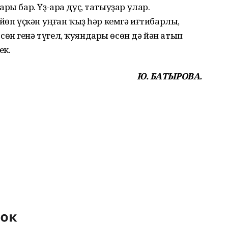
ры бар. Үҙ-ара дуҫ, татыуҙар улар.
йөп үҫкән уңған ҡыҙ һәр кемгә иғтибарлы,
өн генә түгел, ҡуяндары өсөн дә йән атып
ек.
Ю. БАТЫРОВА.