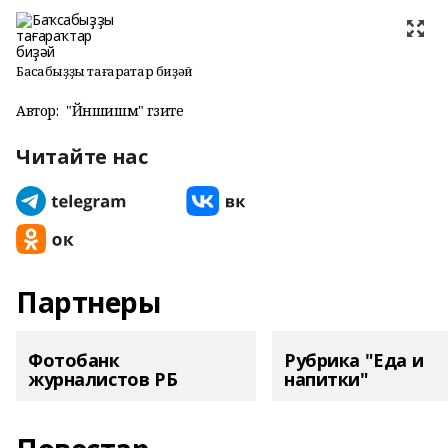
Баҡсабыҙҙы тағараҡтар биҙәй
Автор:
"Йәншишмә" гәзите
Читайте нас
Партнеры
Фотобанк
Рубрика "Еда и
журналистов РБ
напитки"