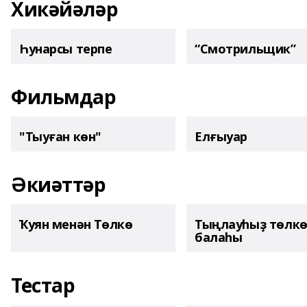
Хикәйәләр
Һунарсы терпе
“Смотрильщик”
Фильмдар
"Тыуған көн"
Елғыуар
Әкиәттәр
Ҡуян менән Төлкө
Тыңлауһыҙ төлк
балаһы
Тестар