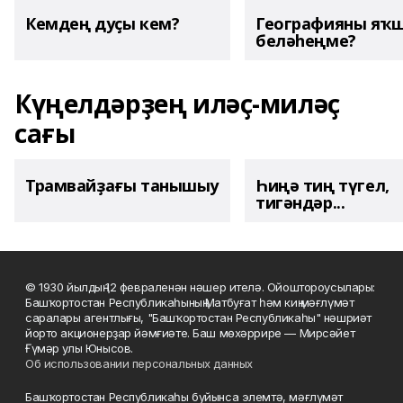
Кемдең дуҫы кем?
Географияны яҡ
беләһеңме?
Күңелдәрҙең иләҫ-миләҫ
сағы
Трамвайҙағы танышыу
Һиңә тиң түгел,
тигәндәр...
© 1930 йылдың 12 февраленән нәшер ителә. Ойоштороусылары:
Башҡортостан Республикаһының Матбуғат һәм киң мәғлүмәт
саралары агентлығы, "Башҡортостан Республикаһы" нәшриәт
йорто акционерҙар йәмғиәте. Баш мөхәррире — Мирсәйет
Ғүмәр улы Юнысов.
Об использовании персональных данных
Башҡортостан Республикаһы буйынса элемтә, мәғлүмәт