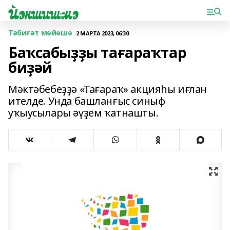
Тәбиғәт мөйөшө
2 МАРТА 2023, 06:30
Баҡсабыҙҙы тағараҡтар
биҙәй
Мәктәбебеҙҙә «Тағараҡ» акцияһы иғлан
ителде. Унда башланғыс синыф
уҡыусылары әүҙем ҡатнашты.