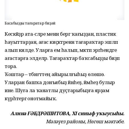
Баҡсабыҙҙы тағараҡтар биҙәй
Кескәй­ҙәр ата-әсәләре менән бергә ҡағыҙҙан, пластик
һауыттарҙан, ағас киҫәктәренән тағараҡтар эшләп
алып килде. Уларға ем һалып, мәктәп эргәһендәге
ағастарға элделәр. Тағараҡтар баҡсабыҙҙы биҙәп
тора.
Ҡоштар – тәбиғәттең айырылғыһыҙ өлөшө.
Уларҙан башҡа донъябыҙ йән­һеҙ, йәмһеҙ булыр
ине. Шуға ла ҡанатлы дуҫтарыбыҙға ярҙам
күрһәтергә онотмайыҡ.
Алина ҒӘБДРӘШИТОВА,
XI синыф уҡыусыһы.
Мәләүез районы, Нөгөш мәктәбе.