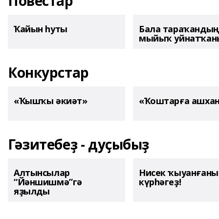
Повестар
Ҡайын һуты
Бала тараҡанды
мыйыҡ уйнатҡаны
Конкурстар
«Ҡышҡы әкиәт»
«Ҡоштарға ашха
Гәзитебеҙ - дуҫыбыҙ
Алтынсылар
Нисек ҡыуанған
“Йәншишмә”гә
күрһәгеҙ!
яҙылды