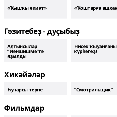
«Ҡышҡы әкиәт»
«Ҡоштарға ашха
Гәзитебеҙ - дуҫыбыҙ
Алтынсылар
Нисек ҡыуанған
“Йәншишмә”гә
күрһәгеҙ!
яҙылды
Хикәйәләр
Һунарсы терпе
“Смотрильщик”
Фильмдар