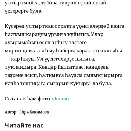
ултыртмайса, төбөнә тупраҡ өҫтәй-өҫтәй,
үҫтерергә була.
Күсереп ултыртҡан осраҡта үҫентеләрҙе 2 көнгә
һалҡын ҡараңғы урынға ҡуйығыҙ. Улар
ауырымаһын өсөн алһыу төҫтәге
марганцовкалы һыу һибергә кәрәк. Иң яҡшыһы
— ҡар һыуы. Ул үҫентеләрҙе нығыта,
туҡландыра. Көндәр йылытҡас, көндөҙөн
тәҙрәне асып, һалҡынса һауала сыныҡтырырға
йәиһә теплицаға сығарып ҡуйырға ла була.
Сығанаҡ һәм фото:
vk.com
Автор:
Зөһрә Хәкимова
Читайте нас