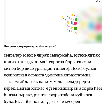
Петуния үҫтерергә яратаһығыҙмы?
Үҫентеләр өсөнсө япраҡ сығармаһа, өҫтөнә япҡан
полиэтиленды алмай тороғоҙ, бары тик энә
менән бер нисә урындан тишегеҙ. Нескә булып
үҫеп киткән осраҡта үҫентене япраҡтарына
тиклем яйлап ҡына ҡом менән күмдерергә
кәрәк. Нығып киткәс, өҫтөн йышыраҡ асырға һәм
һалҡыныраҡ урынға - тәҙрә төбөнә ҡуйырға
була. Былай иткәндә үҫентене күсереп