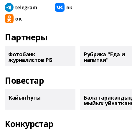
Партнеры
Фотобанк
Рубрика "Еда и
журналистов РБ
напитки"
Повестар
Ҡайын һуты
Бала тараҡанды
мыйыҡ уйнатҡаны
Конкурстар