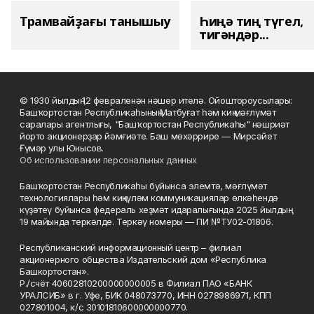
Трамвайҙағы танышыу
Һиңә тиң түгел,
тигәндәр...
© 1930 йылдың 12 февраленән нәшер ителә. Ойоштороусылары:
Башҡортостан Республикаһының Матбуғат һәм киң мәғлүмәт
саралары агентлығы, "Башҡортостан Республикаһы" нәшриәт
йорто акционерҙар йәмғиәте. Баш мөхәррире — Мирсәйет
Ғүмәр улы Юнысов.
Об использовании персональных данных
Башҡортостан Республикаһы буйынса элемтә, мәғлүмәт
технологиялары һәм киңкүләм коммуникациялар өлкәһендә
күҙәтеү буйынса федераль хеҙмәт идаралығында 2025 йылдың
19 майында теркәлде. Теркәү номеры — ПИ №ТУ02-01806.
Республиканский информационный центр – филиал
акционерного общества Издательский дом «Республика
Башкортостан».
Р./счёт 40602810200000000005 в Филиал ПАО «БАНК
УРАЛСИБ» в г. Уфе, БИК 048073770, ИНН 0278986971, КПП
027801004, к/с 30101810600000000770.