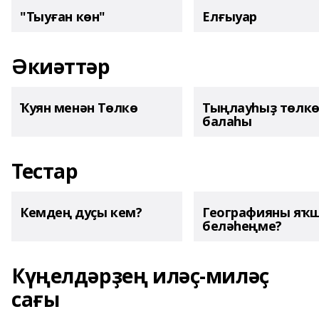
"Тыуған көн"
Елғыуар
Әкиәттәр
Ҡуян менән Төлкө
Тыңлауһыҙ төлк
балаһы
Тестар
Кемдең дуҫы кем?
Географияны яҡ
беләһеңме?
Күңелдәрҙең иләҫ-миләҫ
сағы