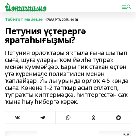
Тәбиғәт мөйөшө
17 МАРТА 2023, 14:20
Петуния үҫтерергә
яратаһығыҙмы?
Петуния орлоҡтары яҡтыла ғына шытып
сыға, шуға уларҙы ҡом йәиһә тупраҡ
менән күммәйҙәр. Бары тик стакан өҫтөн
үтә күренмәле полиэтилен менән
ҡаплайҙар. Йылы урында орлоҡ 4-5 көндә
сыға. Көнөнә 1-2 тапҡыр асып елләтеп,
тупраҡты киптермәҫкә, һиптергестән саҡ
ҡына һыу һибергә кәрәк.