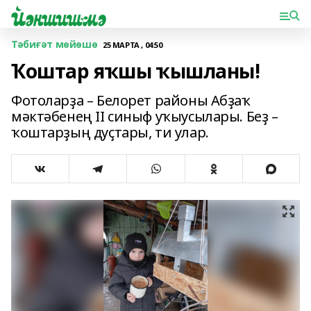
Тәбиғәт мөйөшө
25 МАРТА , 04:50
Ҡоштар яҡшы ҡышланы!
Фотоларҙа – Белорет районы Абҙаҡ
мәктәбенең II синыф уҡыусылары. Беҙ –
ҡоштарҙың дуҫтары, ти улар.