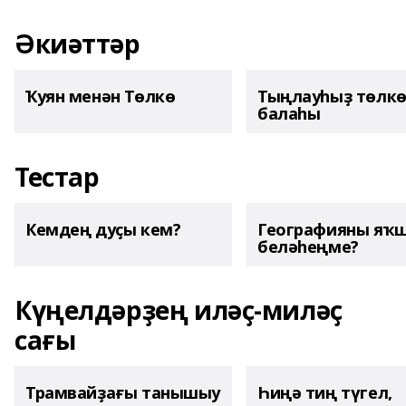
Әкиәттәр
Ҡуян менән Төлкө
Тыңлауһыҙ төлк
балаһы
Тестар
Кемдең дуҫы кем?
Географияны яҡ
беләһеңме?
Күңелдәрҙең иләҫ-миләҫ
сағы
Трамвайҙағы танышыу
Һиңә тиң түгел,