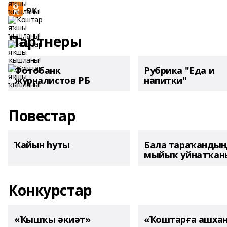
Партнеры
Фотобанк
Рубрика "Еда и
журналистов РБ
напитки"
Повестар
Ҡайын һуты
Бала тараҡанды
мыйыҡ уйнатҡаны
Конкурстар
«Ҡышҡы әкиәт»
«Ҡоштарға ашха