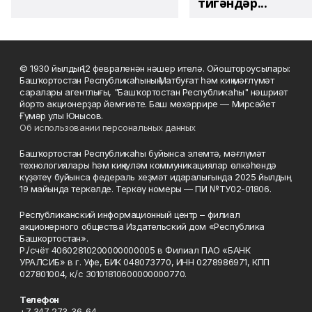
тигәндәр...
© 1930 йылдың 12 февраленән нәшер ителә. Ойоштороусылары:
Башҡортостан Республикаһының Матбуғат һәм киң мәғлүмәт
саралары агентлығы, "Башҡортостан Республикаһы" нәшриәт
йорто акционерҙар йәмғиәте. Баш мөхәррире — Мирсәйет
Ғүмәр улы Юнысов.
Об использовании персональных данных
Башҡортостан Республикаһы буйынса элемтә, мәғлүмәт
технологиялары һәм киңкүләм коммуникациялар өлкәһендә
күҙәтеү буйынса федераль хеҙмәт идаралығында 2025 йылдың
19 майында теркәлде. Теркәү номеры — ПИ №ТУ02-01806.
Республиканский информационный центр – филиал
акционерного общества Издательский дом «Республика
Башкортостан».
Р./счёт 40602810200000000005 в Филиал ПАО «БАНК
УРАЛСИБ» в г. Уфе, БИК 048073770, ИНН 0278986971, КПП
027801004, к/с 30101810600000000770.
Телефон
+7 347 273-36-64.