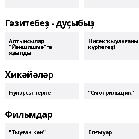
Гәзитебеҙ - дуҫыбыҙ
Алтынсылар
Нисек ҡыуанған
“Йәншишмә”гә
күрһәгеҙ!
яҙылды
Хикәйәләр
Һунарсы терпе
“Смотрильщик”
Фильмдар
"Тыуған көн"
Елғыуар