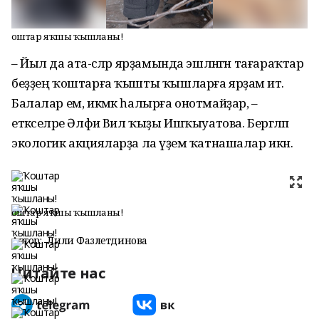
Ҡоштар яҡшы ҡышланы!
– Йыл да ата-әсәләр ярҙамында эшләнгән тағараҡтар
беҙҙең ҡоштарға ҡышты ҡышларға ярҙам итә.
Балалар ем, икмәк һалырға онотмайҙар, –
етәкселәре Әлфиә Вил ҡыҙы Ишҡыуатова. Бергәләп
экологик акцияларҙа ла әүҙем ҡатнашалар икән.
Ҡоштар яҡшы ҡышланы!
Автор:
Лилиә Фазлетдинова
Читайте нас