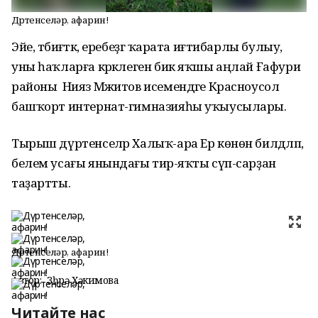
Дүртенселәр, афарин!
Эйе, тәбиғәткә, еребеҙгә ҡарата иғтибарлы булыу,
уны һаҡларға кәрәклеген бик яҡшы аңлай Ғафури
районы Нияз Мәжитов исемендәге Красноусол
башҡорт интернат-гимназияһы уҡыусылары.
Тырыш дүртенселәр Халыҡ-ара Ер көнөн билдәләп,
белем усағы янындағы тирә-яҡты сүп-сарҙан
таҙартты.
Дүртенселәр, афарин!
Автор:
Зөһрә Хәкимова
Читайте нас