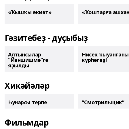
«Ҡышҡы әкиәт»
«Ҡоштарға ашха
Гәзитебеҙ - дуҫыбыҙ
Алтынсылар
Нисек ҡыуанған
“Йәншишмә”гә
күрһәгеҙ!
яҙылды
Хикәйәләр
Һунарсы терпе
“Смотрильщик”
Фильмдар