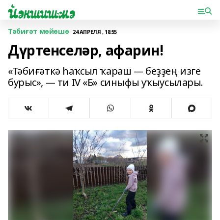
Тәбиғәт мөйөшө
24 АПРЕЛЯ , 18:55
Дүртенселәр, афарин!
«Тәбиғәткә һаҡсыл ҡараш — беҙҙең изге
бурыс», — ти IV «Б» синыфы уҡыусылары.