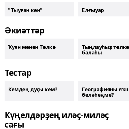
"Тыуған көн"
Елғыуар
Әкиәттәр
Ҡуян менән Төлкө
Тыңлауһыҙ төлк
балаһы
Тестар
Кемдең дуҫы кем?
Географияны яҡ
беләһеңме?
Күңелдәрҙең иләҫ-миләҫ
сағы