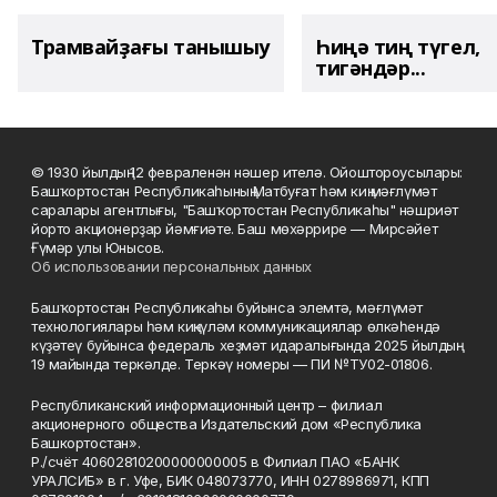
Трамвайҙағы танышыу
Һиңә тиң түгел,
тигәндәр...
© 1930 йылдың 12 февраленән нәшер ителә. Ойоштороусылары:
Башҡортостан Республикаһының Матбуғат һәм киң мәғлүмәт
саралары агентлығы, "Башҡортостан Республикаһы" нәшриәт
йорто акционерҙар йәмғиәте. Баш мөхәррире — Мирсәйет
Ғүмәр улы Юнысов.
Об использовании персональных данных
Башҡортостан Республикаһы буйынса элемтә, мәғлүмәт
технологиялары һәм киңкүләм коммуникациялар өлкәһендә
күҙәтеү буйынса федераль хеҙмәт идаралығында 2025 йылдың
19 майында теркәлде. Теркәү номеры — ПИ №ТУ02-01806.
Республиканский информационный центр – филиал
акционерного общества Издательский дом «Республика
Башкортостан».
Р./счёт 40602810200000000005 в Филиал ПАО «БАНК
УРАЛСИБ» в г. Уфе, БИК 048073770, ИНН 0278986971, КПП