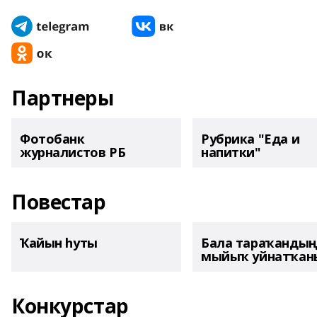
Партнеры
Фотобанк
Рубрика "Еда и
журналистов РБ
напитки"
Повестар
Ҡайын һуты
Бала тараҡанды
мыйыҡ уйнатҡаны
Конкурстар