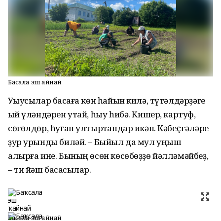
Баҡсала эш ҡайнай
Уҡыусылар баҡсаға көн һайын килә, түтәлдәрҙәге
ҡый үләндәрен утай, һыу һибә. Кишер, картуф,
сөгөлдөр, һуған ултыртҡандар икән. Кәбеҫтәләре
ҙур урынды биләй. – Быйыл да мул уңыш
алырға ине. Бының өсөн көсөбөҙҙө йәлләмәйбеҙ,
– ти йәш баҡсасылар.
Баҡсала эш ҡайнай