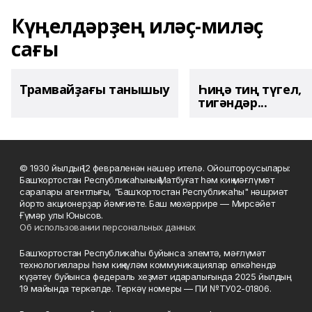
Күңелдәрҙең иләҫ-миләҫ
сағы
Трамвайҙағы танышыу
Һиңә тиң түгел,
тигәндәр...
© 1930 йылдың 12 февраленән нәшер ителә. Ойоштороусылары:
Башҡортостан Республикаһының Матбуғат һәм киң мәғлүмәт
саралары агентлығы, "Башҡортостан Республикаһы" нәшриәт
йорто акционерҙар йәмғиәте. Баш мөхәррире — Мирсәйет
Ғүмәр улы Юнысов.
Об использовании персональных данных
Башҡортостан Республикаһы буйынса элемтә, мәғлүмәт
технологиялары һәм киңкүләм коммуникациялар өлкәһендә
күҙәтеү буйынса федераль хеҙмәт идаралығында 2025 йылдың
19 майында теркәлде. Теркәү номеры — ПИ №ТУ02-01806.