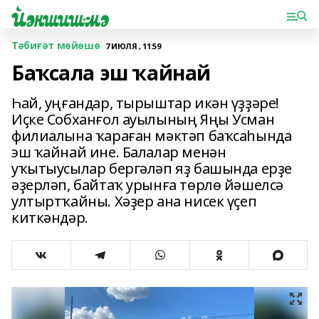
Тәбиғәт мөйөшө
7 ИЮЛЯ , 11:59
Баҡсала эш ҡайнай
Һай, уңғандар, тырыштар икән үҙҙәре!
Иҫке Собханғол ауылының Яңы Усман
филиалына ҡараған мәктәп баҡсаһында
эш ҡайнай ине. Балалар менән
уҡытыусылар бергәләп яҙ башында ерҙе
әҙерләп, байтаҡ урынға төрлө йәшелсә
ултыртҡайны. Хәҙер ана нисек үҫеп
киткәндәр.