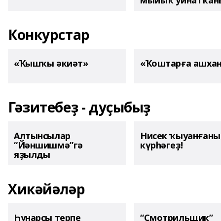
мыйыҡ уйнатҡаны
Конкурстар
«Ҡышҡы әкиәт»
«Ҡоштарға ашха
Гәзитебеҙ - дуҫыбыҙ
Алтынсылар
Нисек ҡыуанған
“Йәншишмә”гә
күрһәгеҙ!
яҙылды
Хикәйәләр
Һунарсы терпе
“Смотрильщик”