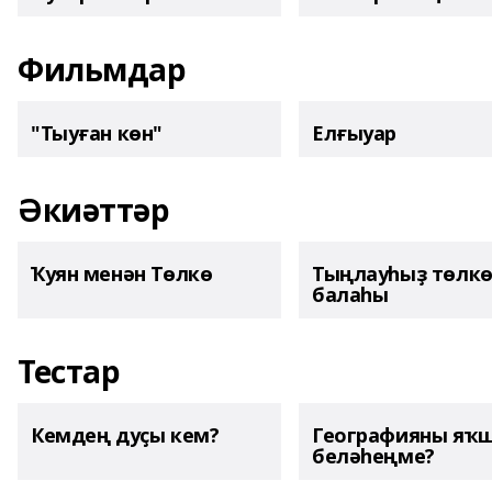
Фильмдар
"Тыуған көн"
Елғыуар
Әкиәттәр
Ҡуян менән Төлкө
Тыңлауһыҙ төлк
балаһы
Тестар
Кемдең дуҫы кем?
Географияны яҡ
беләһеңме?