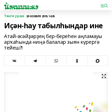
Төнгө урам
20 НОЯБРЯ 2019, 14:05
Иҫән-һау табылһындар ине
Атай-әсәйҙәрҙең бер-береһен аңламауы
арҡаһында ниңә балалар зыян күрергә
тейеш?!