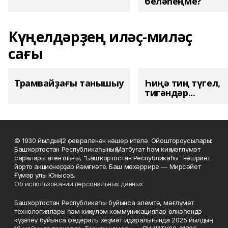
беләһеңме?
Күңелдәрҙең иләҫ-миләҫ
сағы
Трамвайҙағы танышыу
Һиңә тиң түгел,
тигәндәр...
© 1930 йылдың 12 февраленән нәшер ителә. Ойоштороусылары:
Башҡортостан Республикаһының Матбуғат һәм киң мәғлүмәт
саралары агентлығы, "Башҡортостан Республикаһы" нәшриәт
йорто акционерҙар йәмғиәте. Баш мөхәррире — Мирсәйет
Ғүмәр улы Юнысов.
Об использовании персональных данных
Башҡортостан Республикаһы буйынса элемтә, мәғлүмәт
технологиялары һәм киңкүләм коммуникациялар өлкәһендә
күҙәтеү буйынса федераль хеҙмәт идаралығында 2025 йылдың