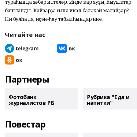
тураһында хәбәр иттеләр. Инде ҡар яуҙы, һыуыҡтар
башланды. Ҡайҙарҙа ғына икән бәләкәй малайҙар?
Ни булһа ла, иҫән-һау табылһындар ине.
Читайте нас
Партнеры
Фотобанк
Рубрика "Еда и
журналистов РБ
напитки"
Повестар