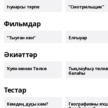
Һунарсы терпе
“Смотрильщик”
Фильмдар
"Тыуған көн"
Елғыуар
Әкиәттәр
Ҡуян менән Төлкө
Тыңлауһыҙ төлк
балаһы
Тестар
Кемдең дуҫы кем?
Географияны яҡ