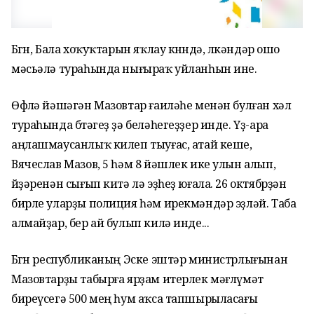
Бөгөн, Бала хоҡуҡтарын яҡлау көнөндә, өлкәндәр ошо
мәсьәлә тураһында нығыраҡ уйланһын ине.
Өфөлә йәшәгән Мазовтар ғаиләһе менән булған хәл
тураһында бөтәгеҙ ҙә беләһегеҙҙер инде. Үҙ-ара
аңлашмаусанлыҡ килеп тыуғас, атай кеше,
Вячеслав Мазов, 5 һәм 8 йәшлек ике улын алып,
өйҙәренән сығып китә лә эҙһеҙ юғала. 26 октябрҙән
бирле уларҙы полиция һәм ирекмәндәр эҙләй. Таба
алмайҙар, бер ай булып килә инде...
Бөгөн республиканың Эске эштәр министрлығынан
Мазовтарҙы табырға ярҙам итерлек мәғлүмәт
биреүсегә 500 мең һум аҡса тапшырыласағы