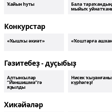
Ҡайын һуты
Бала тараҡанды
мыйыҡ уйнатҡаны
Конкурстар
«Ҡышҡы әкиәт»
«Ҡоштарға ашха
Гәзитебеҙ - дуҫыбыҙ
Алтынсылар
Нисек ҡыуанған
“Йәншишмә”гә
күрһәгеҙ!
яҙылды
Хикәйәләр