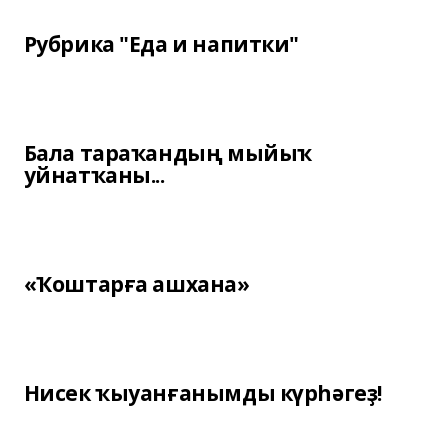
Рубрика "Еда и напитки"
Бала тараҡандың мыйыҡ
уйнатҡаны...
«Ҡоштарға ашхана»
Нисек ҡыуанғанымды күрһәгеҙ!