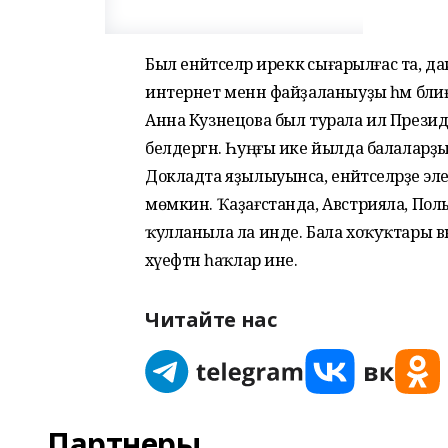
Был енәйәтселәр иреккә сығарылғас та, 
интернет менән файҙаланыуҙы һәм бәли
Анна Кузнецова был турала ил Прези
белдергән. Һуңғы ике йылда балаларҙы
Докладта яҙылыуынса, енәйәтселәрҙе эл
мөмкин. Ҡаҙағстанда, Австрияла, По
ҡулланыла ла инде. Бала хоҡуҡтары вәки
хәүефтән һаҡлар ине.
Читайте нас
Партнеры