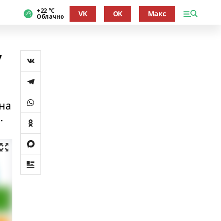
+22 °С
VK
OK
Макс
Облачно
ү
на
.