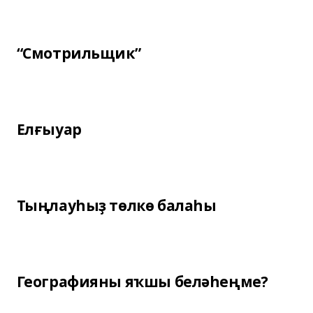
“Смотрильщик”
Елғыуар
Тыңлауһыҙ төлкө балаһы
Географияны яҡшы беләһеңме?