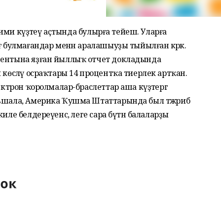
даими күҙәтеү аҫтында булырға тейеш. Уларға
ғ булмағандар менән аралашыуҙы тыйылған кәрәк.
дентына яҙған йыллыҡ отчет докладында
 көсләү осраҡтары 14 процентҡа тиерлек артҡан.
ектрон ҡоролмалар-браслеттар аша күҙәтергә
льшала, Америка Ҡушма Штаттарында был тәжрибә
ле белдереүенсә, әлеге сара бүтән балаларҙы