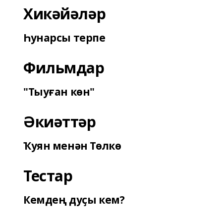
Хикәйәләр
Һунарсы терпе
Фильмдар
"Тыуған көн"
Әкиәттәр
Ҡуян менән Төлкө
Тестар
Кемдең дуҫы кем?