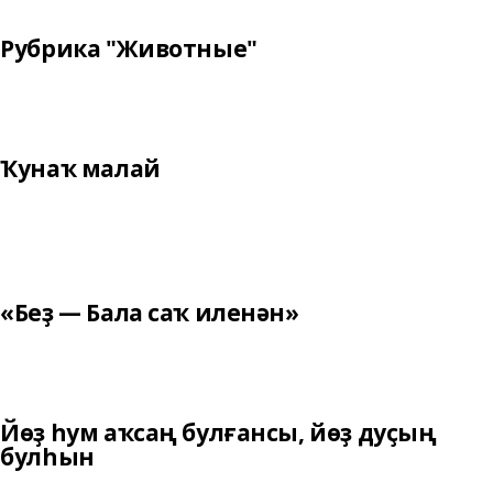
Рубрика "Животные"
Ҡунаҡ малай
«Беҙ — Бала саҡ иленән»
Йөҙ һум аҡсаң булғансы, йөҙ дуҫың
булһын