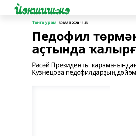
Төнгө урам
30 МАЯ 2020, 11:43
Педофил төрмән
аҫтында ҡалырғ
Рәсәй Президенты ҡарамағындағ
Кузнецова педофилдарҙың дөйөм 