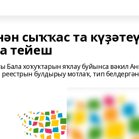
ән сыҡҡас та күҙәте
а тейеш
ы Бала хоҡуҡтарын яҡлау буйынса вәкил Ан
реестрын булдырыу мотлаҡ, тип белдергән