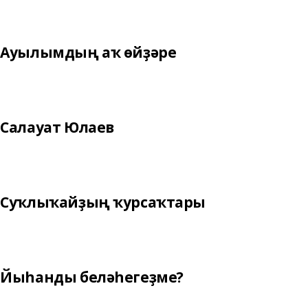
Ауылымдың аҡ өйҙәре
Салауат Юлаев
Суҡлыҡайҙың ҡурсаҡтары
Йыһанды беләһегеҙме?