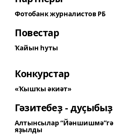
Фотобанк журналистов РБ
Повестар
Ҡайын һуты
Конкурстар
«Ҡышҡы әкиәт»
Гәзитебеҙ - дуҫыбыҙ
Алтынсылар “Йәншишмә”гә
яҙылды