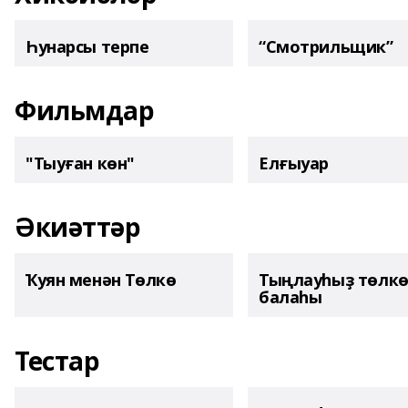
Һунарсы терпе
“Смотрильщик”
Фильмдар
"Тыуған көн"
Елғыуар
Әкиәттәр
Ҡуян менән Төлкө
Тыңлауһыҙ төлк
балаһы
Тестар