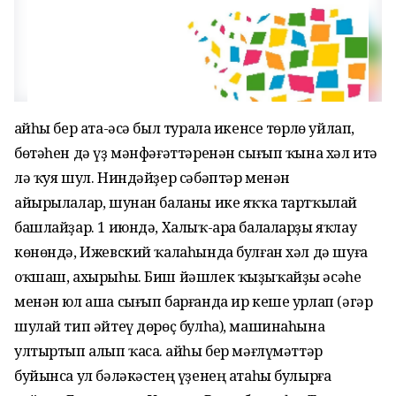
Ҡайһы бер ата-әсә был турала икенсе төрлө уйлап,
бөтәһен дә үҙ мәнфәғәттәренән сығып ҡына хәл итә
лә ҡуя шул. Ниндәйҙер сәбәптәр менән
айырылалар, шунан баланы ике яҡҡа тартҡылай
башлайҙар. 1 июндә, Халыҡ-ара балаларҙы яҡлау
көнөндә, Ижевский ҡалаһында булған хәл дә шуға
оҡшаш, ахырыһы. Биш йәшлек ҡыҙыҡайҙы әсәһе
менән юл аша сығып барғанда ир кеше урлап (әгәр
шулай тип әйтеү дөрөҫ булһа), машинаһына
ултыртып алып ҡаса. Ҡайһы бер мәғлүмәттәр
буйынса ул бәләкәстең үҙенең атаһы булырға