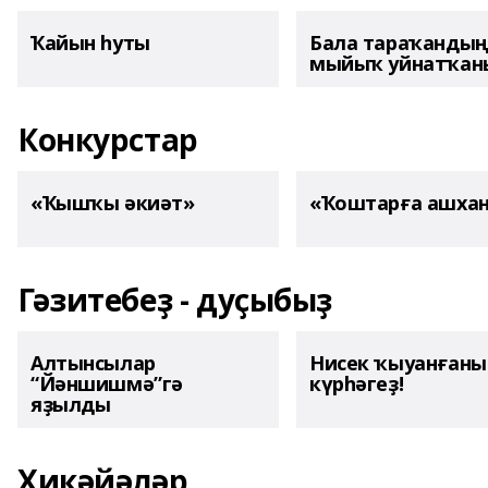
Ҡайын һуты
Бала тараҡанды
мыйыҡ уйнатҡаны
Конкурстар
«Ҡышҡы әкиәт»
«Ҡоштарға ашха
Гәзитебеҙ - дуҫыбыҙ
Алтынсылар
Нисек ҡыуанған
“Йәншишмә”гә
күрһәгеҙ!
яҙылды
Хикәйәләр