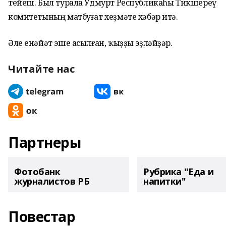
тейеш. Был турала Удмурт Республикаһы Тикшереү
комитетының матбуғат хеҙмәте хәбәр итә.
Әле енәйәт эше асылған, ҡыҙҙы эҙләйҙәр.
Читайте нас
Партнеры
Фотобанк
Рубрика "Еда и
журналистов РБ
напитки"
Повестар