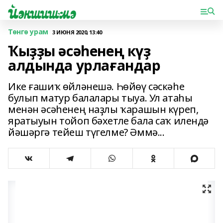
Төнгө урам
3 ИЮНЯ 2020, 13:40
Ҡыҙҙы әсәһенең күҙ
алдында урлағандар
Ике ғашиҡ өйләнешә. Һөйөү сәскәһе
булып матур балалары тыуа. Ул атаһы
менән әсәһенең наҙлы ҡарашын күреп,
яратыуын тойоп бәхетле бала саҡ илендә
йәшәргә тейеш түгелме? Әммә...