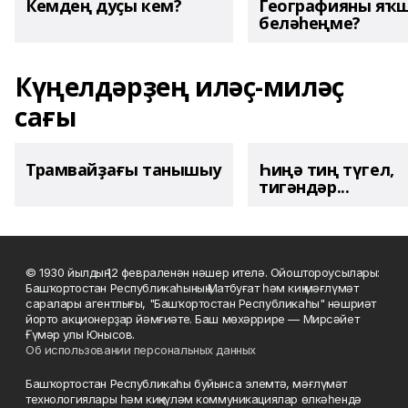
Кемдең дуҫы кем?
Географияны яҡ
беләһеңме?
Күңелдәрҙең иләҫ-миләҫ
сағы
Трамвайҙағы танышыу
Һиңә тиң түгел,
тигәндәр...
© 1930 йылдың 12 февраленән нәшер ителә. Ойоштороусылары:
Башҡортостан Республикаһының Матбуғат һәм киң мәғлүмәт
саралары агентлығы, "Башҡортостан Республикаһы" нәшриәт
йорто акционерҙар йәмғиәте. Баш мөхәррире — Мирсәйет
Ғүмәр улы Юнысов.
Об использовании персональных данных
Башҡортостан Республикаһы буйынса элемтә, мәғлүмәт
технологиялары һәм киңкүләм коммуникациялар өлкәһендә