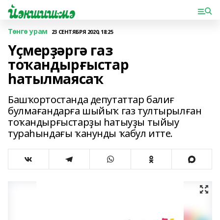
Төнгө урам
23 СЕНТЯБРЯ 2020, 18:25
Үҫмерҙәргә газ
тоҡандырғыстар
һатылмаясаҡ
Башҡортостанда депутаттар балиғ
булмағандарға шыйыҡ газ тултырылған
тоҡандырғыстарҙы һатыуҙы тыйыу
тураһындағы ҡанунды ҡабул итте.