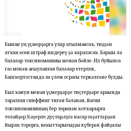
Бынан һуң үҫмерҙәргә улар һатылмаясаҡ, тиҙҙән
һатҡан өсөн штраф индереү ҙә ҡараласаҡ. Барыһы ла
балалар токсикоманияһы менән бәйле. Ил буйынса
газ менән ағыуланған балалар етерлек,
Башҡортостанда ла үлем осрағы теркәлгәне булды.
Был ҡанун менән үҫмерҙәрҙе тиҫтерҙәре араһында
таралған сниффинг тигән бәләнән, йәғни
токсикоманияның бер төрөнән ҡотҡарырға
теләйҙәр.Ҡәҙерле дуҫтар,һеҙгә насар ғәҙәттәрҙән
йыраҡ торорға, ваҡыттарығыҙҙы күберәк файҙалы