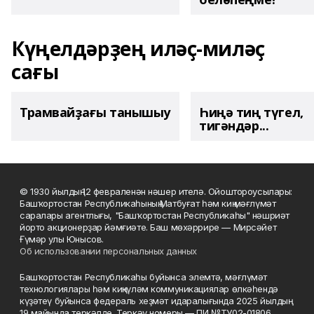
Күңелдәрҙең иләҫ-миләҫ
сағы
Трамвайҙағы танышыу
Һиңә тиң түгел,
тигәндәр...
© 1930 йылдың 12 февраленән нәшер ителә. Ойоштороусылары:
Башҡортостан Республикаһының Матбуғат һәм киң мәғлүмәт
саралары агентлығы, "Башҡортостан Республикаһы" нәшриәт
йорто акционерҙар йәмғиәте. Баш мөхәррире — Мирсәйет
Ғүмәр улы Юнысов.
Об использовании персональных данных
Башҡортостан Республикаһы буйынса элемтә, мәғлүмәт
технологиялары һәм киңкүләм коммуникациялар өлкәһендә
күҙәтеү буйынса федераль хеҙмәт идаралығында 2025 йылдың
19 майында теркәлде. Теркәү номеры — ПИ №ТУ02-01806.