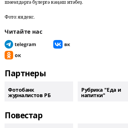
шөғөлдәргә бүлергә кәңәш итәбеҙ.
Фото: яндекс.
Читайте нас
Партнеры
Фотобанк
Рубрика "Еда и
журналистов РБ
напитки"
Повестар