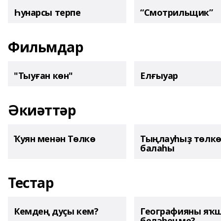
Һунарсы терпе
“Смотрильщик”
Фильмдар
"Тыуған көн"
Елғыуар
Әкиәттәр
Ҡуян менән Төлкө
Тыңлауһыҙ төлк
балаһы
Тестар
Кемдең дуҫы кем?
Географияны яҡ
беләһеңме?