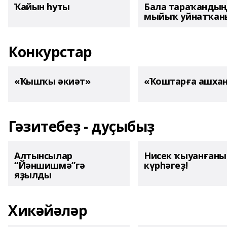
Ҡайын һуты
Бала тараҡанды
мыйыҡ уйнатҡаны
Конкурстар
«Ҡышҡы әкиәт»
«Ҡоштарға ашха
Гәзитебеҙ - дуҫыбыҙ
Алтынсылар
Нисек ҡыуанған
“Йәншишмә”гә
күрһәгеҙ!
яҙылды
Хикәйәләр