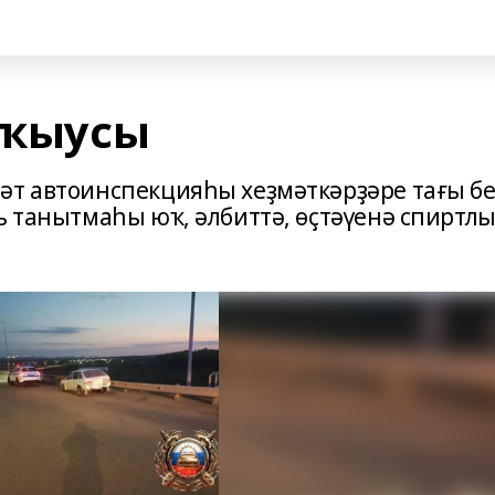
уҡыусы
әт автоинспекцияһы хеҙмәткәрҙәре тағы б
ь танытмаһы юҡ, әлбиттә, өҫтәүенә спиртл