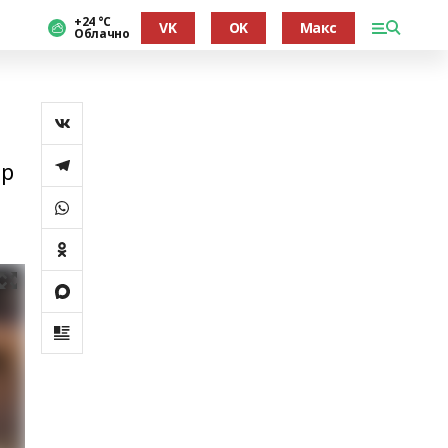
+24 °С
VK
OK
Макс
Облачно
ер
ы