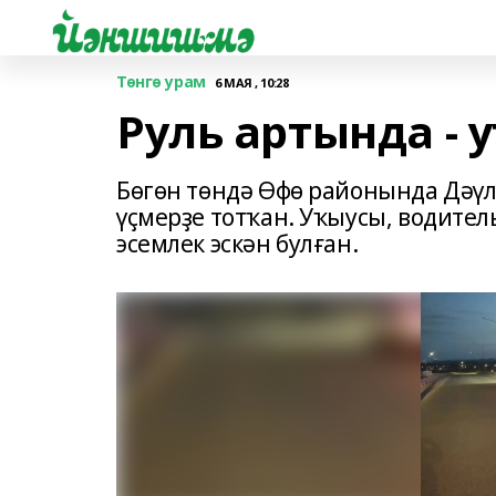
Төнгө урам
6 МАЯ , 10:28
Руль артында - 
Бөгөн төндә Өфө районында Дәүл
үҫмерҙе тотҡан. Уҡыусы, водител
эсемлек эскән булған.