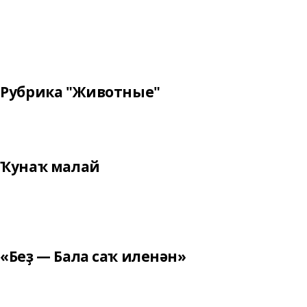
Рубрика "Животные"
Ҡунаҡ малай
«Беҙ — Бала саҡ иленән»