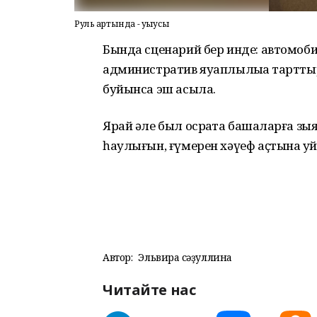
Руль артында - уҡыусы
Бында сценарий бер инде: автомобил
административ яуаплылыҡҡа тарттыры
буйынса эш асыла.
Ярай әле был осраҡта башҡаларға зы
һаулығын, ғүмерен хәүеф аҫтына ҡу
Автор:
Эльвира Әсәҙуллина
Читайте нас