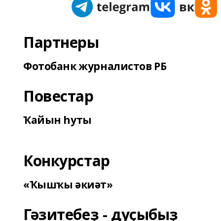
Партнеры
Фотобанк журналистов РБ
Повестар
Ҡайын һуты
Конкурстар
«Ҡышҡы әкиәт»
Гәзитебеҙ - дуҫыбыҙ