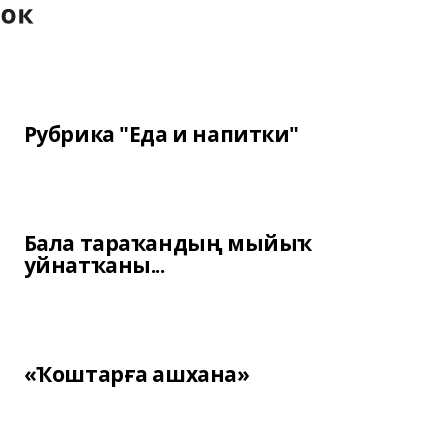
Рубрика "Еда и напитки"
Бала тараҡандың мыйыҡ
уйнатҡаны...
«Ҡоштарға ашхана»