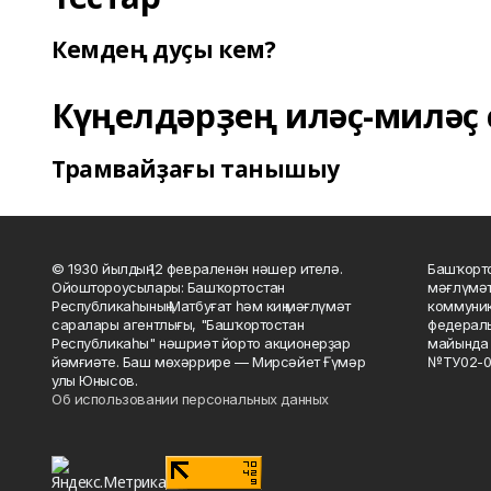
Кемдең дуҫы кем?
Күңелдәрҙең иләҫ-миләҫ 
Трамвайҙағы танышыу
© 1930 йылдың 12 февраленән нәшер ителә.
Башҡорто
Ойоштороусылары: Башҡортостан
мәғлүмәт
Республикаһының Матбуғат һәм киң мәғлүмәт
коммуник
саралары агентлығы, "Башҡортостан
федераль
Республикаһы" нәшриәт йорто акционерҙар
майында 
йәмғиәте. Баш мөхәррире — Мирсәйет Ғүмәр
№ТУ02-0
улы Юнысов.
Об использовании персональных данных