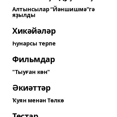
Алтынсылар “Йәншишмә”гә
яҙылды
Хикәйәләр
Һунарсы терпе
Фильмдар
"Тыуған көн"
Әкиәттәр
Ҡуян менән Төлкө
Тестар