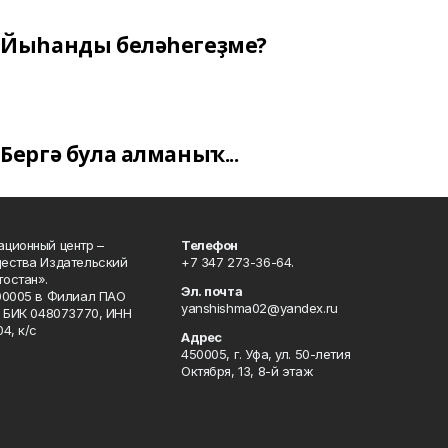
Йыһанды беләһегеҙме?
Бергә була алманыҡ...
ционный центр –
Телефон
щества Издательский
+7 347 273-36-64.
остан».
Эл. почта
00005 в Филиал ПАО
yanshishma02@yandex.ru
, БИК 048073770, ИНН
4, к/с
Адрес
450005, г. Уфа, ул. 50-летия
Октября, 13, 8-й этаж