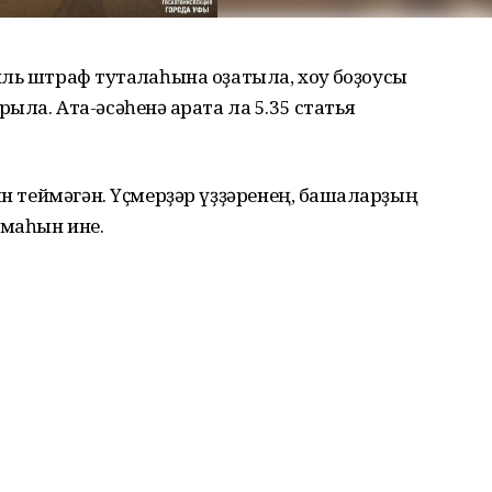
ь штраф туҡталҡаһына оҙатыла, хоҡуҡ боҙоусы
ла. Ата-әсәһенә ҡарата ла 5.35 статья
ян теймәгән. Үҫмерҙәр үҙҙәренең, башҡаларҙың
ймаһын ине.