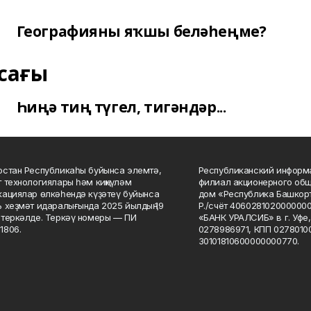
Географияны яҡшы беләһеңме?
сағы
Һиңә тиң түгел, тигәндәр...
стан Республикаһы буйынса элемтә,
Республиканский информа
 технологиялары һәм киңкүләм
филиал акционерного об
ациялар өлкәһендә күҙәтеү буйынса
дом «Республика Башкорт
 хеҙмәт идаралығында 2025 йылдың 19
Р./счёт 406028102000000
теркәлде. Теркәү номеры — ПИ
«БАНК УРАЛСИБ» в г. Уфе
1806.
0278986971, КПП 02780100
30101810600000000770.