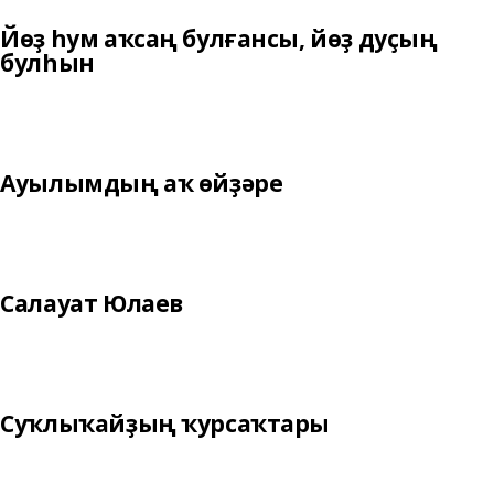
Йөҙ һум аҡсаң булғансы, йөҙ дуҫың
булһын
Ауылымдың аҡ өйҙәре
Салауат Юлаев
Суҡлыҡайҙың ҡурсаҡтары