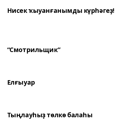
Нисек ҡыуанғанымды күрһәгеҙ!
“Смотрильщик”
Елғыуар
Тыңлауһыҙ төлкө балаһы