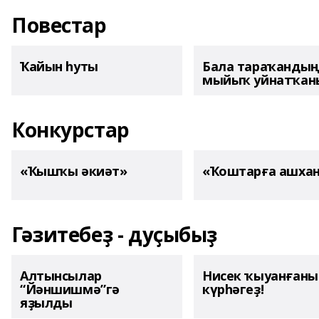
Повестар
Ҡайын һуты
Бала тараҡанды
мыйыҡ уйнатҡаны
Конкурстар
«Ҡышҡы әкиәт»
«Ҡоштарға ашха
Гәзитебеҙ - дуҫыбыҙ
Алтынсылар
Нисек ҡыуанған
“Йәншишмә”гә
күрһәгеҙ!
яҙылды