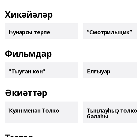
Хикәйәләр
Һунарсы терпе
“Смотрильщик”
Фильмдар
"Тыуған көн"
Елғыуар
Әкиәттәр
Ҡуян менән Төлкө
Тыңлауһыҙ төлк
балаһы