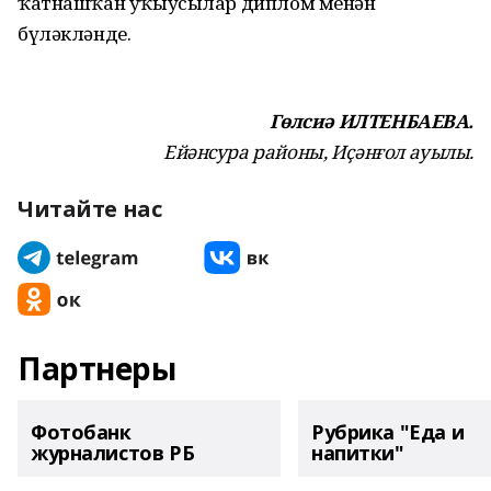
ҡатнашҡан уҡыусылар диплом менән
бүләкләнде.
Гөлсиә ИЛТЕНБАЕВА.
Ейәнсура районы, Иҫәнғол ауылы.
Читайте нас
Партнеры
Фотобанк
Рубрика "Еда и
журналистов РБ
напитки"