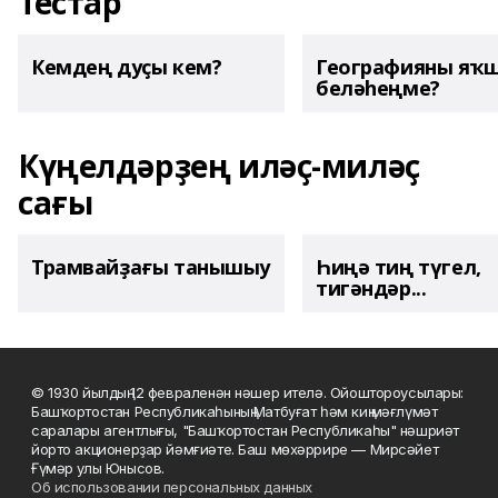
Тестар
Кемдең дуҫы кем?
Географияны яҡ
беләһеңме?
Күңелдәрҙең иләҫ-миләҫ
сағы
Трамвайҙағы танышыу
Һиңә тиң түгел,
тигәндәр...
© 1930 йылдың 12 февраленән нәшер ителә. Ойоштороусылары:
Башҡортостан Республикаһының Матбуғат һәм киң мәғлүмәт
саралары агентлығы, "Башҡортостан Республикаһы" нәшриәт
йорто акционерҙар йәмғиәте. Баш мөхәррире — Мирсәйет
Ғүмәр улы Юнысов.
Об использовании персональных данных