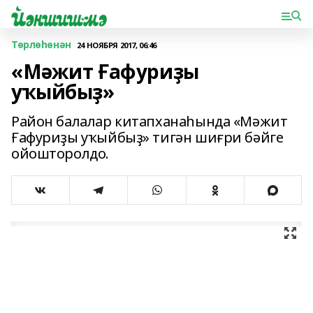
Төрлөһөнән
24 НОЯБРЯ 2017, 06:46
«Мәжит Ғафуриҙы
уҡыйбыҙ»
Район балалар китапханаһында «Мәжит
Ғафуриҙы уҡыйбыҙ» тигән шиғри бәйге
ойошторолдо.