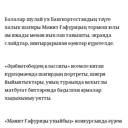
Балалар шулай уҡ Башҡорт­остандың тәүге
халыҡ шағиры Мәжит Ғафуриҙың тормош юлы
һәм ижады менән ныҡлап танышты, экранда
слайдтар, шиғырҙарынан өҙөктәр күрһәтелде.
«Әҙәбиәтебеҙҙең классигы» исемле китап
күргәҙмә­һендә шағирҙың портреты, шиғри
йыйынтыҡтары, уның тураһында ваҡытлы
матбуғат биттәрендә баҫылған яҙмалар
ҡыҙыҡһыныу уятты.
«Мәжит Ғафуриҙы уҡыйбыҙ» конкурсында әүҙем