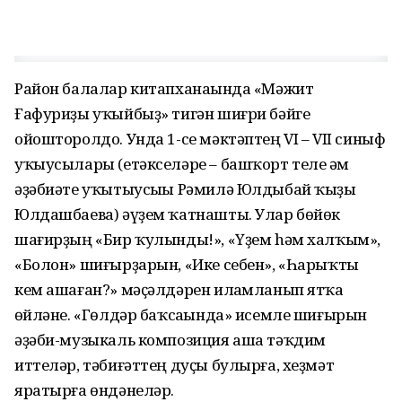
Район балалар китапханаһында «Мәжит
Ғафуриҙы уҡыйбыҙ» тигән шиғри бәйге
ойошторолдо. Унда 1-се мәк­тәптең VI – VII синыф
уҡыу­сылары (етәкселәре – башҡорт теле һәм
әҙәбиәте уҡытыусыһы Рәмилә Юлдыбай ҡыҙы
Юлдашбаева) әүҙем ҡатнашты. Улар бөйөк
шағирҙың «Бир ҡулынды!», «Үҙем hәм хал­ҡым»,
«Болон» шиғырҙарын, «Ике себен», «Һарыҡты
кем ашаған?» мәҫәлдәрен илһам­ланып ятҡа
һөйләне. «Гөлдәр баҡсаһында» исемле шиғырын
әҙәби-музыкаль компози­ция аша тәҡдим
иттеләр, тәбиғәттең дуҫы булырға, хеҙмәт
яратырға өндәне­ләр.