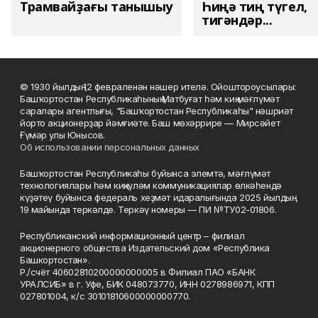
Трамвайҙағы танышыу
Һиңә тиң түгел,
тигәндәр...
© 1930 йылдың 12 февраленән нәшер ителә. Ойоштороусылары:
Башҡортостан Республикаһының Матбуғат һәм киң мәғлүмәт
саралары агентлығы, "Башҡортостан Республикаһы" нәшриәт
йорто акционерҙар йәмғиәте. Баш мөхәррире — Мирсәйет
Ғүмәр улы Юнысов.
Об использовании персональных данных
Башҡортостан Республикаһы буйынса элемтә, мәғлүмәт
технологиялары һәм киңкүләм коммуникациялар өлкәһендә
күҙәтеү буйынса федераль хеҙмәт идаралығында 2025 йылдың
19 майында теркәлде. Теркәү номеры — ПИ №ТУ02-01806.
Республиканский информационный центр – филиал
акционерного общества Издательский дом «Республика
Башкортостан».
Р./счёт 40602810200000000005 в Филиал ПАО «БАНК
УРАЛСИБ» в г. Уфе, БИК 048073770, ИНН 0278986971, КПП
027801004, к/с 30101810600000000770.