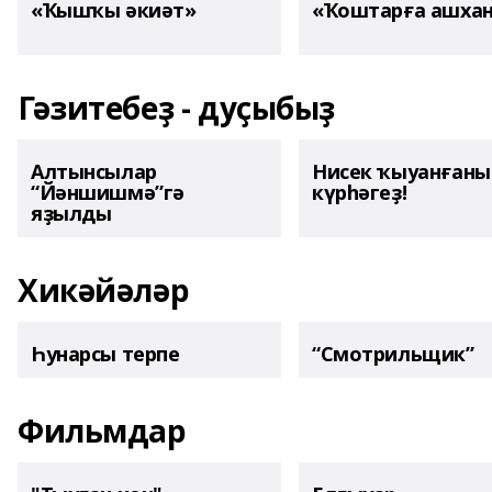
«Ҡышҡы әкиәт»
«Ҡоштарға ашха
Гәзитебеҙ - дуҫыбыҙ
Алтынсылар
Нисек ҡыуанған
“Йәншишмә”гә
күрһәгеҙ!
яҙылды
Хикәйәләр
Һунарсы терпе
“Смотрильщик”
Фильмдар