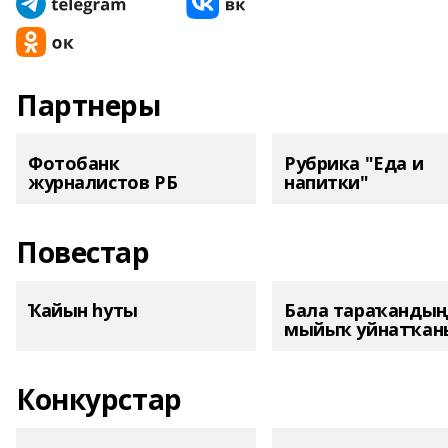
Партнеры
Фотобанк
Рубрика "Еда и
журналистов РБ
напитки"
Повестар
Ҡайын һуты
Бала тараҡанды
мыйыҡ уйнатҡаны
Конкурстар