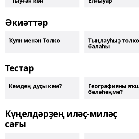
"Тыуған көн"
Елғыуар
Әкиәттәр
Ҡуян менән Төлкө
Тыңлауһыҙ төлк
балаһы
Тестар
Кемдең дуҫы кем?
Географияны яҡ
беләһеңме?
Күңелдәрҙең иләҫ-миләҫ
сағы