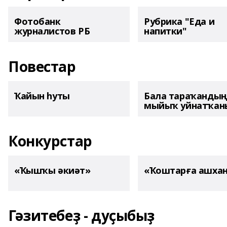
Фотобанк
Рубрика "Еда и
журналистов РБ
напитки"
Повестар
Ҡайын һуты
Бала тараҡанды
мыйыҡ уйнатҡаны
Конкурстар
«Ҡышҡы әкиәт»
«Ҡоштарға ашха
Гәзитебеҙ - дуҫыбыҙ