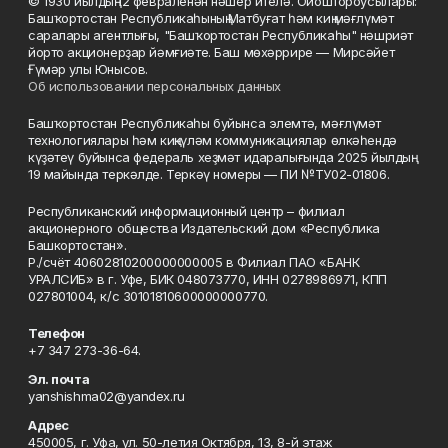
© 1930 йылдың 12 февраленән нәшер ителә. Ойоштороусылары:
Башҡортостан Республикаһының Матбуғат һәм киң мәғлүмәт
саралары агентлығы, "Башҡортостан Республикаһы" нәшриәт
йорто акционерҙар йәмғиәте. Баш мөхәррире — Мирсәйет
Ғүмәр улы Юнысов.
Об использовании персональных данных
Башҡортостан Республикаһы буйынса элемтә, мәғлүмәт
технологиялары һәм киңкүләм коммуникациялар өлкәһендә
күҙәтеү буйынса федераль хеҙмәт идаралығында 2025 йылдың
19 майында теркәлде. Теркәү номеры — ПИ №ТУ02-01806.
Республиканский информационный центр – филиал
акционерного общества Издательский дом «Республика
Башкортостан».
Р./счёт 40602810200000000005 в Филиал ПАО «БАНК
УРАЛСИБ» в г. Уфе, БИК 048073770, ИНН 0278986971, КПП
027801004, к/с 30101810600000000770.
Телефон
+7 347 273-36-64.
Эл. почта
yanshishma02@yandex.ru
Адрес
450005, г. Уфа, ул. 50-летия Октября, 13, 8-й этаж