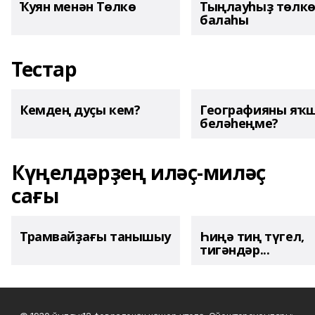
Ҡуян менән Төлкө
Тыңлауһыҙ төлк
балаһы
Тестар
Кемдең дуҫы кем?
Географияны яҡ
беләһеңме?
Күңелдәрҙең иләҫ-миләҫ
сағы
Трамвайҙағы танышыу
Һиңә тиң түгел,
тигәндәр...