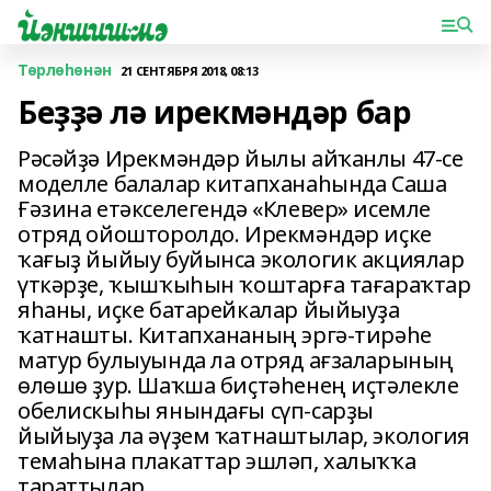
Төрлөһөнән
21 СЕНТЯБРЯ 2018, 08:13
Беҙҙә лә ирекмәндәр бар
Рәсәйҙә Ирекмәндәр йылы айҡанлы 47-се
моделле балалар китапханаһында Саша
Ғәзина етәкселегендә «Клевер» исемле
отряд ойошторолдо. Ирекмәндәр иҫке
ҡағыҙ йыйыу буйынса экологик акциялар
үткәрҙе, ҡыш­ҡыһын ҡоштарға тағараҡтар
яһаны, иҫке батарейкалар йыйыуҙа
ҡатнашты. Китапхананың эргә-тирәһе
матур булыуында ла отряд ағзаларының
өлөшө ҙур. Шаҡша биҫтәһенең иҫтәлекле
обелискыһы янындағы сүп-сарҙы
йыйыуҙа ла әүҙем ҡатнаштылар, экология
темаһына плакаттар эшләп, халыҡҡа
тараттылар.