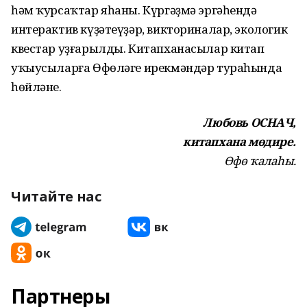
һәм ҡурсаҡтар яһаны. Күргәҙмә эргәһендә
интерактив күҙәтеүҙәр, викториналар, экологик
квестар уҙғарылды. Китапханасылар китап
уҡыусыларға Өфөләге ирекмәндәр тураһында
һөйләне.
Любовь ОСНАЧ,
китапхана мөдире.
Өфө ҡалаһы.
Читайте нас
Партнеры