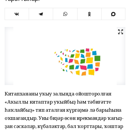
Китапхананың уҡыу залында ойошторолған
«Аҡыллы китаптар уҡыйбыҙ һәм тәбиғәтте
һаҡлайбыҙ» тип аталған күргәҙмә лә барыһына
оҡшағандыр. Уны биҙәр өсөн ирекмәндәр ҡағыҙ­
ҙан сәскәләр, күбәләктәр, бал ҡорттары, ҡоштар