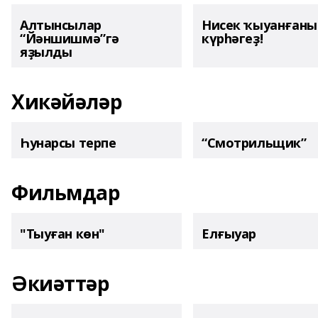
Алтынсылар
Нисек ҡыуанған
“Йәншишмә”гә
күрһәгеҙ!
яҙылды
Хикәйәләр
Һунарсы терпе
“Смотрильщик”
Фильмдар
"Тыуған көн"
Елғыуар
Әкиәттәр