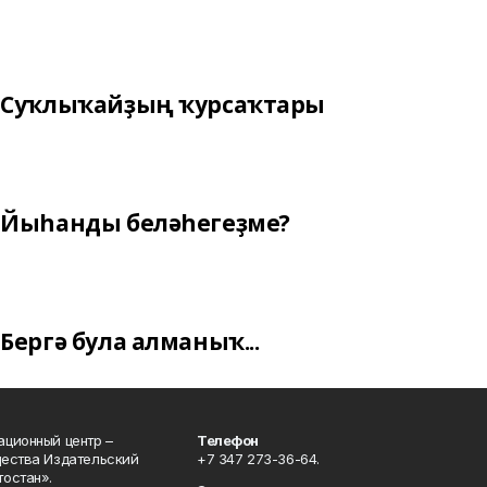
Суҡлыҡайҙың ҡурсаҡтары
Йыһанды беләһегеҙме?
Бергә була алманыҡ...
ционный центр –
Телефон
щества Издательский
+7 347 273-36-64.
остан».