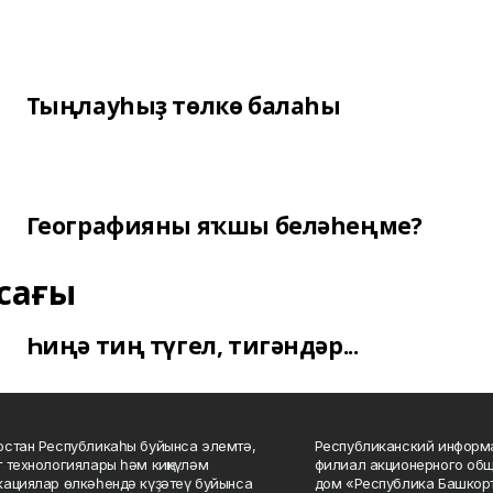
Тыңлауһыҙ төлкө балаһы
Географияны яҡшы беләһеңме?
сағы
Һиңә тиң түгел, тигәндәр...
стан Республикаһы буйынса элемтә,
Республиканский информа
 технологиялары һәм киңкүләм
филиал акционерного об
ациялар өлкәһендә күҙәтеү буйынса
дом «Республика Башкорт