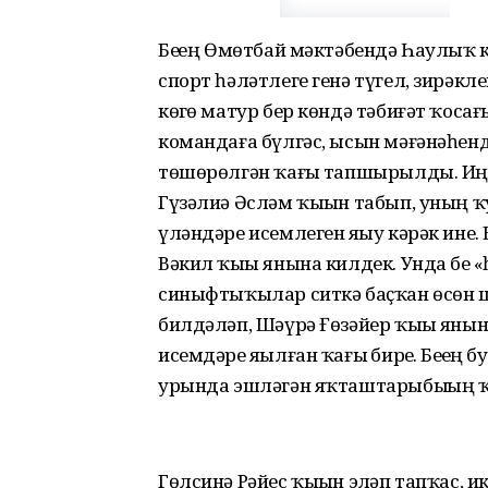
Беҙҙең Өмөтбай мәктәбендә Һаулыҡ 
спорт һәләтлеге генә түгел, зирәкле
көҙгө матур бер көн­дә тәбиғәт ҡос
командаға бүлгәс, ысын мәғәнәһенд
төшөрөлгән ҡағыҙ тап­шырылды. Иң 
Гүзәлиә Әсләм ҡыҙын табып, уның ҡ
үләндәре исемлеген яҙыу кәрәк ине.
Вәкил ҡыҙы янына килдек. Унда беҙ 
синыфтыҡылар ситкә баҫҡан өсөн 
билдәләп, Шәү­рә Ғөзәйер ҡыҙы яны
исемдә­ре яҙыл­ған ҡағыҙ бирҙе. Беҙҙе
урында эшләгән яҡташтарыбыҙҙың ҡай
Гөлсинә Рәйес ҡыҙын эҙләп тапҡас, ик