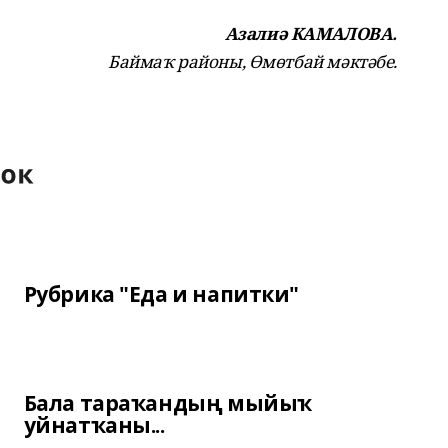
Азалиә КАМАЛОВА.
Баймаҡ районы, Өмөтбай мәктәбе.
Рубрика "Еда и напитки"
Бала тараҡандың мыйыҡ
уйнатҡаны...