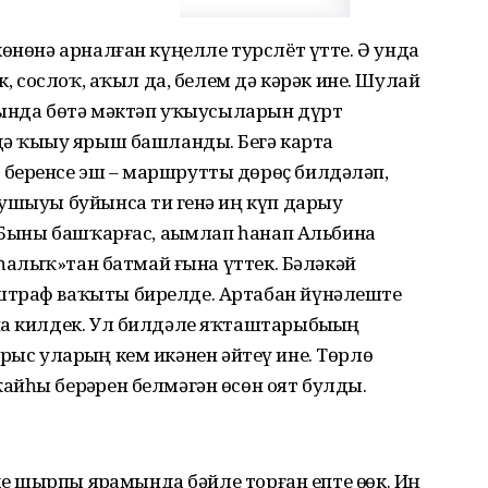
көнөнә арналған күңелле турслёт үтте. Ә унда
к, сослоҡ, аҡыл да, белем дә кә­рәк ине. Шулай
ағында бөтә мәктәп уҡыу­сыларын дүрт
ә ҡыҙыу ярыш башлан­ды. Беҙгә карта
беренсе эш – маршрут­ты дөрөҫ билдәләп,
ушыуы буйынса тиҙ генә иң күп дарыу
 Быны баш­ҡарғас, аҙымлап һанап Альбина
«һаҙлыҡ»тан батмай ғына үттек. Бәләкәй
штраф ваҡыты бирелде. Артабан йүнәлеште
на килдек. Ул билдәле яҡташтарыбыҙҙың
ң бурыс уларҙың кем икәнен әйтеү ине. Төрлө
һы­ бер­ҙәрен белмәгән өсөн оят булды.
е шырпы ярҙамында бәйле торған еп­те өҙҙөк. Иң