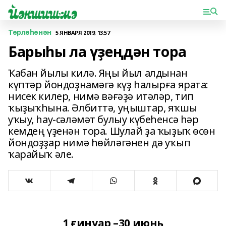
Төрлөһөнән
5 ЯНВАРЯ 2019, 13:57
Барыһы ла үҙеңдән тора
Ҡабан йылы килә. Яңы йыл алдынан
күптәр йондоҙнамәгә күҙ һалырға ярата:
нисек килер, нимә вәғәҙә итәләр, тип
ҡыҙыҡһына. Әлбиттә, уңыштар, яҡшы
уҡыу, һау-сәләмәт булыу күбеһенсә һәр
кемдең үҙенән тора. Шулай ҙа ҡыҙыҡ өсөн
йондоҙҙар нимә һөйләгәнен дә уҡып
ҡарайыҡ әле.
1 ғинуар –30 июнь