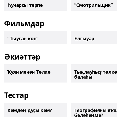
Һунарсы терпе
“Смотрильщик”
Фильмдар
"Тыуған көн"
Елғыуар
Әкиәттәр
Ҡуян менән Төлкө
Тыңлауһыҙ төлк
балаһы
Тестар
Кемдең дуҫы кем?
Географияны яҡ
беләһеңме?