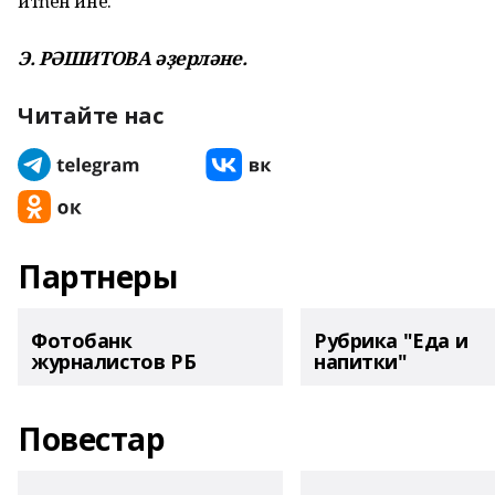
итһен ине.
Э. РӘШИТОВА әҙерләне.
Читайте нас
Партнеры
Фотобанк
Рубрика "Еда и
журналистов РБ
напитки"
Повестар