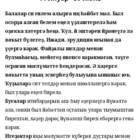
Балалар өсөн ғилем алырға иң һәйбәт мәл. Был
осорҙа алған белем еңел үҙләштерелә һәм
оҙаҡҡа хәтергә һеңә. Ҡул, өй эштәрен өйрәнеүгә лә
ваҡыт бүлегеҙ. Ижади, эрудиция яғынан да
үҫергә кәрәк. Файҙалы шөғөлдәр менән
булмаһағыҙ, мейегеҙ икенсе кәрәкмәгән, тәүге
осраған мәғлүмәтте һеңдерәсәк. Ә хәҙерге
ваҡытта уның эскерһеҙ булыуына ышаныс юҡ.
Ҡуҙылар
ға сит телдәр менән шөғөлләнергә кәрәк,
был уларға еңел бирелә.
Буғалар
иғтибарҙарын аш-һыу әҙерләүгә йүнәлтә
ала, сөнки был йәһәттән оҫталыҡ уларға тыумыштан
бирелгән, хәҙер дөрөҫ йүнәлеш биреп ебәрергә генә
кәрәк.
Игеҙәктәр
яңы мәғлүмәтте күберәк дуҫтары менән