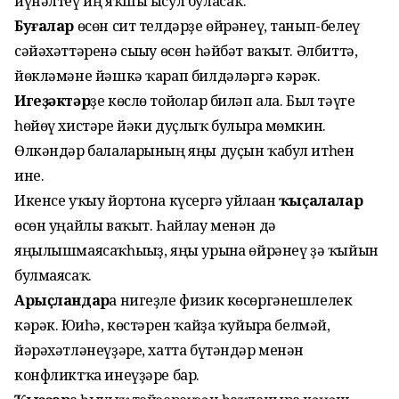
йүнәлтеү иң яҡшы ысул буласаҡ.
Буғалар
өсөн сит телдәрҙе өйрәнеү, танып-белеү
сәйәхәттәренә сығыу өсөн һәйбәт ваҡыт. Әлбиттә,
йөкләмәне йәшкә ҡарап билдәләргә кәрәк.
Игеҙәктәр
ҙе көслө тойғолар биләп ала. Был тәүге
һөйөү хистәре йәки дуҫлыҡ булырға мөмкин.
Өлкәндәр балаларының яңы дуҫын ҡабул итһен
ине.
Икенсе уҡыу йортона күсергә уйлаған
ҡыҫалалар
өсөн уңайлы ваҡыт. Һайлау менән дә
яңылышмаясаҡһығыҙ, яңы урын­ға өйрәнеү ҙә ҡыйын
булмаясаҡ.
Арыҫландар
ға нигеҙле физик көсөргәнешлелек
кәрәк. Юғиһә, көстәрен ҡайҙа ҡуйырға белмәй,
йәрәхәтләнеүҙәре, хатта бүтәндәр менән
конфликтҡа инеүҙәре бар.