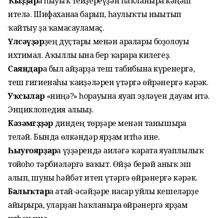
Ҡыҙҙар
ға һыуыҡ тейҙереүҙән һаҡланырға кәңәш
ителә. Шифаханаға барып, һаулыҡты нығытып
ҡайтыу ҙа ҡамасауламаҫ.
Үлсәүҙәр
ҙең дуҫтары менән аралары боҙолоуы
ихтимал. Аҡыллы ғына бер ҡарарға килегеҙ.
Саяндар
ға был айҙарҙа теш табибына күренергә,
теш гигиенаһы ҡағиҙәләрен үтәргә өйрәнергә кәрәк.
Уҡсылар
«ниңә?» һорауына яуап эҙләүен дауам итә.
Энциклопедия алығыҙ.
Кәзәмөгөҙҙәр
диндең төрҙәре менән танышырға
теләй. Бында өлкәндәр ярҙам итһә ине.
Һыуғоярҙар
ға үҙҙәрендә ғаиләгә ҡарата яуаплылыҡ
тойғоһо тәрбиәләргә ваҡыт. Өйҙә берәй аныҡ эш
алып, шуны һәйбәт итеп үтәргә өйрәнергә кәрәк.
Балыҡтар
ға атай-әсәйҙәре насар уйлы кешеләрҙе
айырырға, уларҙан һаҡланыр­ға өйрәнергә ярҙам