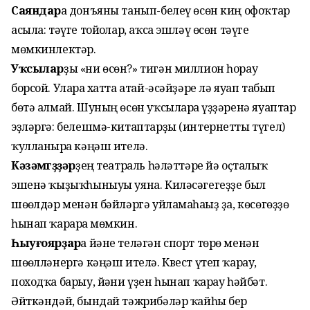
Саяндар
ға донъяны танып-белеү өсөн киң офоҡтар
асыла: тәүге тойғолар, аҡса эшләү өсөн тәүге
мөмкинлектәр.
Уҡсылар
ҙы «ни өсөн?» тигән миллион һорау
борсой. Уларға хатта атай-әсәй­ҙәре лә яуап табып
бөтә алмай. Шуның өсөн уҡсыларға үҙҙәренә яуаптар
эҙләргә: белешмә-китаптарҙы (интернетты түгел)
ҡулланырға кәңәш ителә.
Кәзәмөгөҙҙәр
ҙең театраль һәләттәре йә оҫталыҡ
эшенә ҡыҙыҡһыныуы уяна. Киләсәгегеҙҙе был
шөғөлдәр менән бәйләргә уйламаһағыҙ ҙа, көсөгөҙҙө
һынап ҡарарға мөмкин.
Һыуғоярҙар
ға йәне теләгән спорт төрө менән
шөғөлләнергә кәңәш ителә. Квест үтеп ҡарау,
походҡа барыу, йәғни үҙен һынап ҡарау һәйбәт.
Әйткәндәй, бындай тәжрибәләр ҡайһы бер