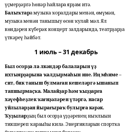
үҫмерҙәргә һөнәр һайларға ярҙам итә.
Балыҡтар
ға музыка ҡоралдары менән, ғөмүмән,
музыка менән танышыу өсөн ҡулай мәл. Ял
көндәрен күберәк концерт залдарында, театрҙарҙа
үткәреү һәйбәт.
1 июль – 31 декабрь
Был осорҙа ла өлкәндәр балаларын үҙ
ихтыярҙарына ҡалдырмаһын ине. Иң мөһиме –
сит, бик таныш булмаған кешеләргә ышанып
тапшырмаҫҡа. Малай­ҙар һәм ҡыҙҙарға
хәүефһеҙлек ҡағиҙәләрен үтәргә, насар
уйлыларҙан йырағыраҡ булырға кәрәк.
Ҡуҙылар
ҙың был осорҙа үҙҙәренең ныҡлығын
тикшереп ҡарағыһы килә. Энергияларын спортҡа