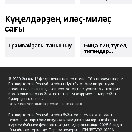
Күңелдәрҙең иләҫ-миләҫ
сағы
Трамвайҙағы танышыу
Һиңә тиң түгел,
тигәндәр...
© 1930 йылдың 12 февраленән нәшер ителә. Ойоштороусылары:
Башҡортостан Республикаһының Матбуғат һәм киң мәғлүмәт
саралары агентлығы, "Башҡортостан Республикаһы" нәшриәт
йорто акционерҙар йәмғиәте. Баш мөхәррире — Мирсәйет
Ғүмәр улы Юнысов.
Об использовании персональных данных
Башҡортостан Республикаһы буйынса элемтә, мәғлүмәт
технологиялары һәм киңкүләм коммуникациялар өлкәһендә
күҙәтеү буйынса федераль хеҙмәт идаралығында 2025 йылдың
19 майында теркәлде. Теркәү номеры — ПИ №ТУ02-01806.