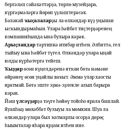
бергәләп сәйәхәттәрҙә, төрлө музейҙарға,
күргәҙмәләргә йөрөп үҙләштерәсәк.
Бәләкәй
ҡыҫалалар
ҙы ла өлкәндәр күҙ уңынан
ысҡындырмаһын. Уларға һәйбәт тиҫтерҙәренең
компанияһында ғына булырға кәрәк.
Арыҫландар
тәртипкә иғтибар итһен. Әлбиттә, гел
тыйыу ғына һәйбәт түгел. Өлкәндәр уларға ыңғай
юлды күр­һәтергә тейеш.
Ҡыҙҙар
өсөн күңелдәренә ятҡан бөтә нәмәне
өйрәнеү өсөн уңайлы ваҡыт. Әммә улар хаосты
яратмай. Бөтә эште эҙмә-эҙлекле алып барырға
кәрәк.
Йәш
үлсәүҙәр
ҙә тәүге һөйөү тойғоһо ярала башлай.
Яуапһыҙ мөхәббәт булыуы ла мөмкин. Шуға ла
өлкәндәр уларға был ҡатмарлы осорҙа дөрөҫ
һығымталар яһар­ға ярҙам итһен ине.