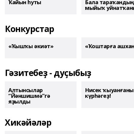
Ҡайын һуты
Бала тараҡанды
мыйыҡ уйнатҡаны
Конкурстар
«Ҡышҡы әкиәт»
«Ҡоштарға ашха
Гәзитебеҙ - дуҫыбыҙ
Алтынсылар
Нисек ҡыуанған
“Йәншишмә”гә
күрһәгеҙ!
яҙылды
Хикәйәләр