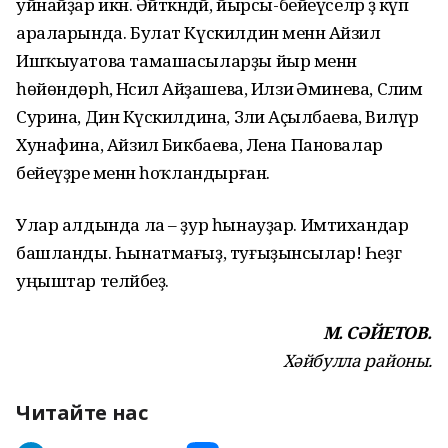
уйнай­ҙар икән. Әйткәндәй, йырсы-бейеүселәр ҙә күп
араларында. Булат Күскилдин менән Айзилә
Ишҡыуатова тамашасыларҙы йыр менән
һөйөндөрһә, Нәсилә Айҙашева, Илзиә Әминева, Сәлимә
Сурина, Динә Күскилдина, Зәлиә Аҫылбаева, Вилүрә
Хунафина, Айзилә Бикбаева, Лена Пановалар
бейеүҙәре менән һоҡландыр­ған.
Улар алдында ла – ҙур һынауҙар. Имтихандар
башланды. Һынатмағыҙ, туғы­ҙынсылар! Һеҙгә
уңыштар теләйбеҙ.
М. СӘЙЕТОВ.
Хәйбулла районы.
Читайте нас