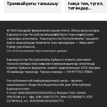
Трамвайҙағы танышыу
Һиңә тиң түгел,
тигәндәр...
© 1930 йылдың 12 февраленән нәшер ителә. Ойоштороусылары:
Башҡортостан Республикаһының Матбуғат һәм киң мәғлүмәт
саралары агентлығы, "Башҡортостан Республикаһы" нәшриәт
йорто акционерҙар йәмғиәте. Баш мөхәррире — Мирсәйет
Ғүмәр улы Юнысов.
Об использовании персональных данных
Башҡортостан Республикаһы буйынса элемтә, мәғлүмәт
технологиялары һәм киңкүләм коммуникациялар өлкәһендә
күҙәтеү буйынса федераль хеҙмәт идаралығында 2025 йылдың
19 майында теркәлде. Теркәү номеры — ПИ №ТУ02-01806.
Республиканский информационный центр – филиал
акционерного общества Издательский дом «Республика
Башкортостан».
Р./счёт 40602810200000000005 в Филиал ПАО «БАНК
УРАЛСИБ» в г. Уфе, БИК 048073770, ИНН 0278986971, КПП
027801004, к/с 30101810600000000770.