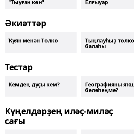
"Тыуған көн"
Елғыуар
Әкиәттәр
Ҡуян менән Төлкө
Тыңлауһыҙ төлк
балаһы
Тестар
Кемдең дуҫы кем?
Географияны яҡ
беләһеңме?
Күңелдәрҙең иләҫ-миләҫ
сағы