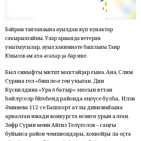
Байрам тантанаһына ауыл­дан күп ҡунаҡтар
саҡырыл­ғайны. Улар араһында ветеран
уҡытыусылар, ауыл хакимиәте башлығы Таһир
Юнысов һәм ата-әсәләр ҙә бар ине.
Был синыфты мәктәптә маҡтайҙар ғына. Ана, Сәлимә
Сурина гел «бишле»гә генә уҡыған. Динә
Күскилдина «Урал батыр» эпосын яттан
һөйләүселәр бәйгеһендә районда еңеүсе булһа, ә Илзиә
Әминева 112-се Башҡорт атлы дивизияһына
арналған ижади конкурста өсөнсө урын алған.
Зөфәр Сурин менән Айгиз Теләүғолов – саңғы
буйынса район чемпиондары, хоккейҙы ла оҫта