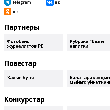
Партнеры
Фотобанк
Рубрика "Еда и
журналистов РБ
напитки"
Повестар
Ҡайын һуты
Бала тараҡанды
мыйыҡ уйнатҡаны
Конкурстар