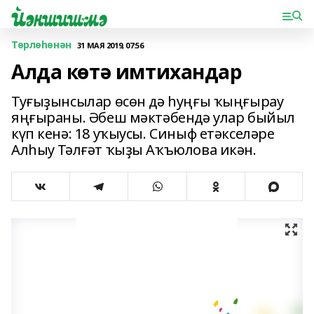
Төрлөһөнән
31 МАЯ 2019, 07:56
Алда көтә имтихандар
Туғыҙынсылар өсөн дә һуңғы ҡыңғырау
яңғыраны. Әбеш мәктәбендә улар быйыл
күп кенә: 18 уҡыусы. Синыф етәкселәре
Алһыу Тәл­ғәт ҡыҙы Аҡъюлова икән.