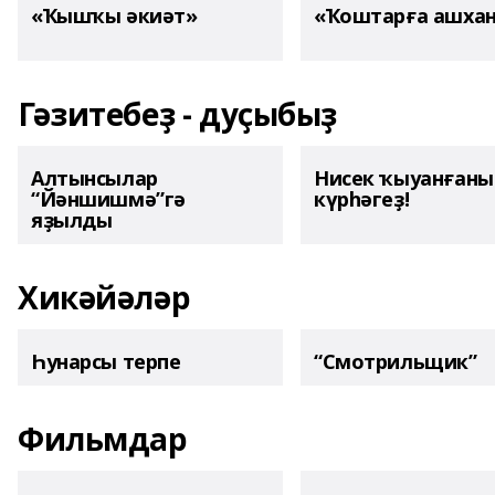
«Ҡышҡы әкиәт»
«Ҡоштарға ашха
Гәзитебеҙ - дуҫыбыҙ
Алтынсылар
Нисек ҡыуанған
“Йәншишмә”гә
күрһәгеҙ!
яҙылды
Хикәйәләр
Һунарсы терпе
“Смотрильщик”
Фильмдар