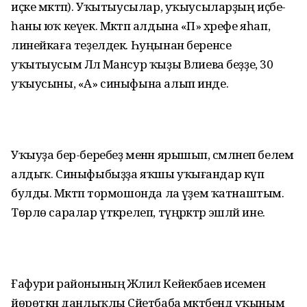
иҫке мәктәп). Уҡытыусылар, уҡыусыларҙың иҫәбе-
һаны юҡ кеүек. Мәктәп алдына «П» хәрефе яһап,
линейкаға теҙелдек. Һуңынан беренсе
уҡытыусым Ләлә Мансур ҡыҙы Вәлиева беҙҙе, 30
уҡыусыны, «А» синыфына алып инде.
Уҡыуҙа бер-беребеҙ менән ярышып, сәмләнеп белем
алдыҡ. Синыфыбыҙҙа яҡшы уҡығандар күп
булды. Мәктәп тормошонда ла әүҙем ҡатнаштым.
Төрлө саралар үткәрелеп, түңәрәктәр эшләй ине.
Ғафури районының Жәлил Кейекбаев исемен
йөрөткән данлыҡлы Сәйетбаба мәктәбендә уҡыным