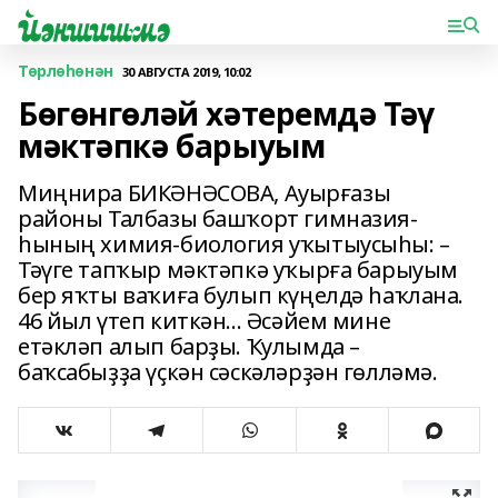
Төрлөһөнән
30 АВГУСТА 2019, 10:02
Бөгөнгөләй хәтеремдә Тәү
мәктәпкә барыуым
Миңнира БИКӘНӘСОВА, Ауыр­ғазы
районы Талбазы баш­ҡорт гимназия­
һының химия-биология уҡытыусыһы: –
Тәүге тапҡыр мәктәпкә уҡырға барыуым
бер яҡты ваҡиға булып кү­ңелдә һаҡлана.
46 йыл үтеп киткән... Әсәйем мине
етәкләп алып барҙы. Ҡулымда –
баҡсабыҙҙа үҫкән сәскәләрҙән гөлләмә.