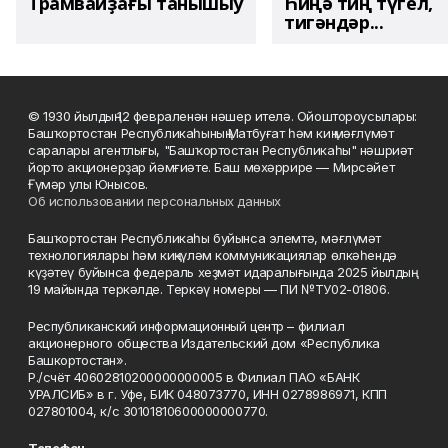
Трамвайҙағы танышыу
Һиңә тиң түгел,
тигәндәр...
© 1930 йылдың 12 февраленән нәшер ителә. Ойоштороусылары:
Башҡортостан Республикаһының Матбуғат һәм киң мәғлүмәт
саралары агентлығы, "Башҡортостан Республикаһы" нәшриәт
йорто акционерҙар йәмғиәте. Баш мөхәррире — Мирсәйет
Ғүмәр улы Юнысов.
Об использовании персональных данных
Башҡортостан Республикаһы буйынса элемтә, мәғлүмәт
технологиялары һәм киңкүләм коммуникациялар өлкәһендә
күҙәтеү буйынса федераль хеҙмәт идаралығында 2025 йылдың
19 майында теркәлде. Теркәү номеры — ПИ №ТУ02-01806.
Республиканский информационный центр – филиал
акционерного общества Издательский дом «Республика
Башкортостан».
Р./счёт 40602810200000000005 в Филиал ПАО «БАНК
УРАЛСИБ» в г. Уфе, БИК 048073770, ИНН 0278986971, КПП
027801004, к/с 30101810600000000770.