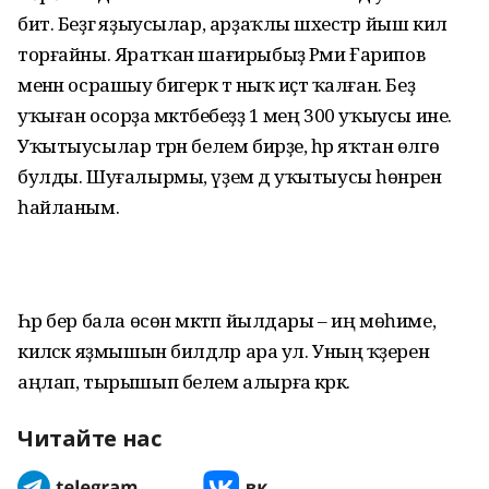
бит. Беҙгә яҙыусылар, арҙаҡлы шәхестәр йыш килә
торғайны. Яратҡан шағирыбыҙ Рәми Ғарипов
менән осрашыу бигерәк тә ныҡ иҫтә ҡалған. Беҙ
уҡыған осорҙа мәктәбебеҙҙә 1 мең 300 уҡыусы ине.
Уҡытыусылар тәрән белем бирҙе, һәр яҡтан өлгө
булды. Шуғалырмы, үҙем дә уҡытыусы һөнәрен
һайланым.
Һәр бер бала өсөн мәктәп йылдары – иң мөһиме,
киләсәк яҙмышын билдәләр ара ул. Уның ҡәҙерен
аңлап, тырышып белем алырға кәрәк.
Читайте нас