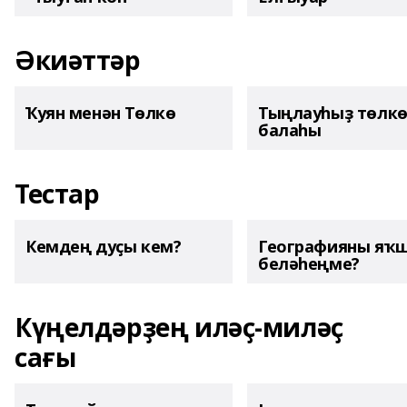
Әкиәттәр
Ҡуян менән Төлкө
Тыңлауһыҙ төлк
балаһы
Тестар
Кемдең дуҫы кем?
Географияны яҡ
беләһеңме?
Күңелдәрҙең иләҫ-миләҫ
сағы