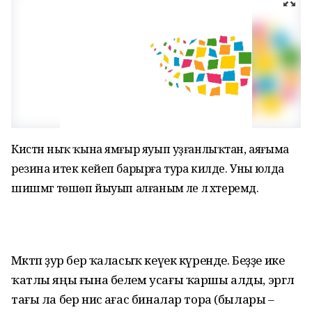
Кистән ныҡ ҡына ямғыр яуып уҙғанлыҡтан, аяғыма
резина итек кейеп барырға тура килде. Уны юлда
шишмәгә төшөп йыуып алғаным әле лә хәтеремдә.
Мәктәп ҙур бер ҡаласыҡ кеүек күренде. Беҙҙе ике
ҡатлы яңы ғына белем усағы ҡаршы алды, эргәлә
тағы ла бер нисә ағас биналар тора (былары –