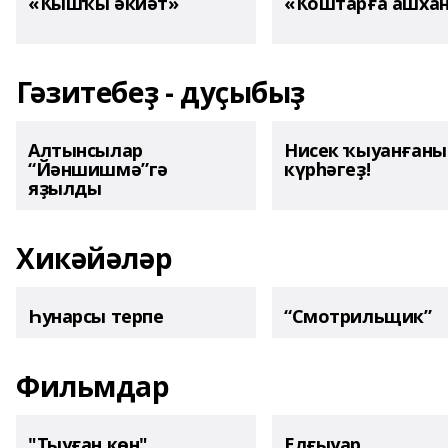
«Ҡышҡы әкиәт»
«Ҡоштарға ашха
Гәзитебеҙ - дуҫыбыҙ
Алтынсылар
Нисек ҡыуанған
“Йәншишмә”гә
күрһәгеҙ!
яҙылды
Хикәйәләр
Һунарсы терпе
“Смотрильщик”
Фильмдар
"Тыуған көн"
Елғыуар