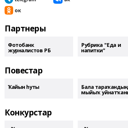
Партнеры
Фотобанк
Рубрика "Еда и
журналистов РБ
напитки"
Повестар
Ҡайын һуты
Бала тараҡанды
мыйыҡ уйнатҡаны
Конкурстар