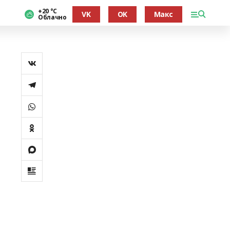
+20 °С
VK
OK
Макс
Облачно