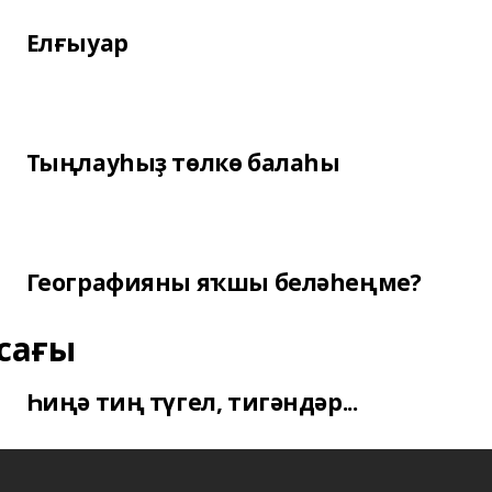
Елғыуар
Тыңлауһыҙ төлкө балаһы
Географияны яҡшы беләһеңме?
сағы
Һиңә тиң түгел, тигәндәр...