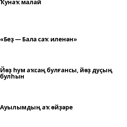
Ҡунаҡ малай
«Беҙ — Бала саҡ иленән»
Йөҙ һум аҡсаң булғансы, йөҙ дуҫың
булһын
Ауылымдың аҡ өйҙәре