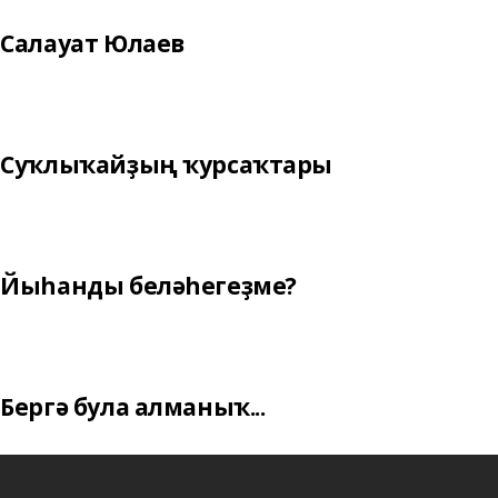
Салауат Юлаев
Суҡлыҡайҙың ҡурсаҡтары
Йыһанды беләһегеҙме?
Бергә була алманыҡ...