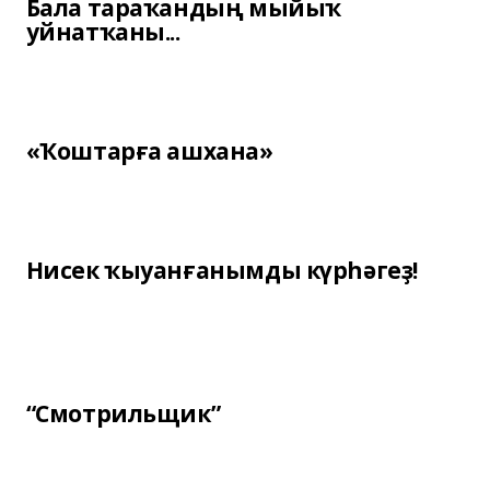
Бала тараҡандың мыйыҡ
уйнатҡаны...
«Ҡоштарға ашхана»
Нисек ҡыуанғанымды күрһәгеҙ!
“Смотрильщик”