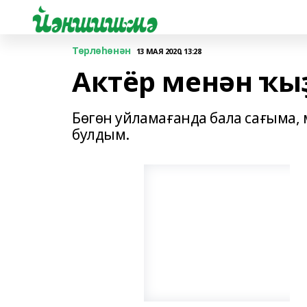
Төрлөһөнән
13 МАЯ 2020, 13:28
Актёр менән ҡы
Бөгөн уйламағанда бала сағыма,
булдым.