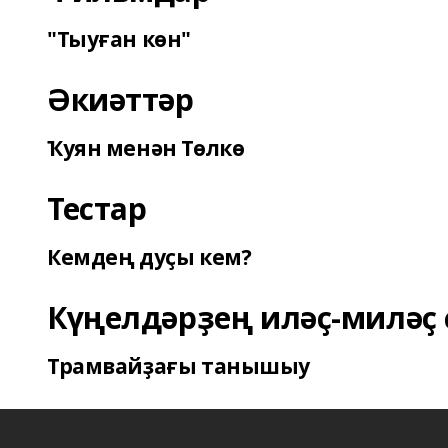
"Тыуған көн"
Әкиәттәр
Ҡуян менән Төлкө
Тестар
Кемдең дуҫы кем?
Күңелдәрҙең иләҫ-миләҫ 
Трамвайҙағы танышыу