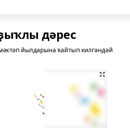
ҙыҡлы дәрес
 мәктәп йылдарына ҡайтып килгәндәй