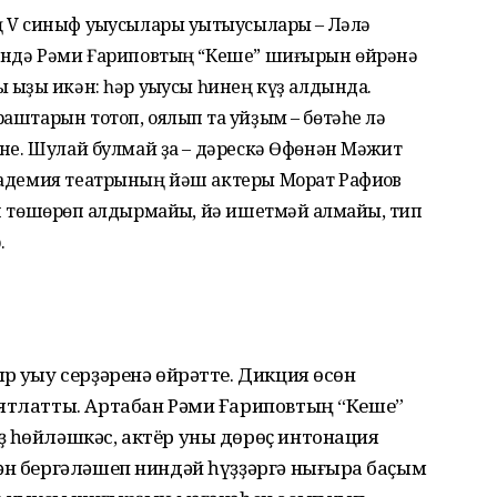
 V синыф уҡыусылары уҡытыусылары – Ләлә
сендә Рәми Ғариповтың “Кеше” шиғырын өйрәнә
ыҙыҡ икән: һәр уҡыусы һинең күҙ алдында.
аштарын тотоп, оялып та ҡуйҙым – бөтәһе лә
ине. Шулай булмай ҙа – дәрескә Өфөнән Мәжит
кадемия театрының йәш актеры Морат Рафиҡов
 төшөрөп ҡалдырмайыҡ, йә ишетмәй ҡалмайыҡ, тип
.
 уҡыу серҙәренә өйрәтте. Дикция өсөн
 ятлатты. Артабан Рәми Ғариповтың “Кеше”
ҙ һөйләшкәс, актёр уны дөрөҫ интонация
ән бергәләшеп ниндәй һүҙҙәргә нығыраҡ баҫым