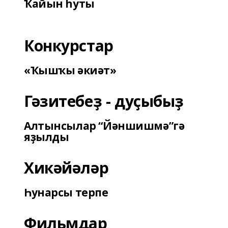
Ҡайын һуты
Конкурстар
«Ҡышҡы әкиәт»
Гәзитебеҙ - дуҫыбыҙ
Алтынсылар “Йәншишмә”гә
яҙылды
Хикәйәләр
Һунарсы терпе
Фильмдар