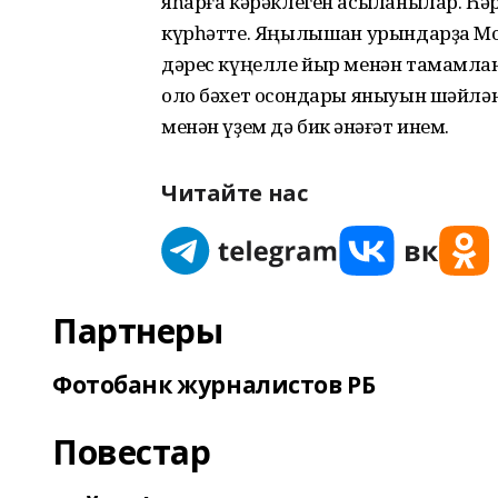
яһарға кәрәклеген асыҡланылар. Һә
күрһәтте. Яңылышҡан урындарҙа Мо
дәрес күңелле йыр менән тамамлан
оло бәхет осҡондары яныуын шәйлә
менән үҙем дә бик ҡәнәғәт инем.
Читайте нас
Партнеры
Фотобанк журналистов РБ
Повестар