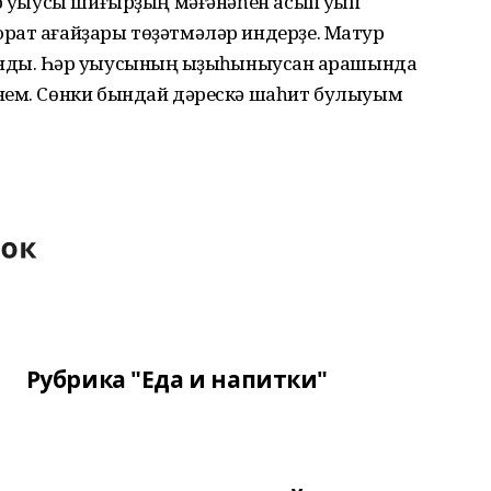
р уҡыусы шиғырҙың мәғәнәһен асып уҡып
рат ағайҙары төҙәтмәләр индерҙе. Матур
ды. Һәр уҡыусының ҡыҙыҡһыныусан ҡарашында
нем. Сөнки бындай дәрескә шаһит булыуым
Рубрика "Еда и напитки"