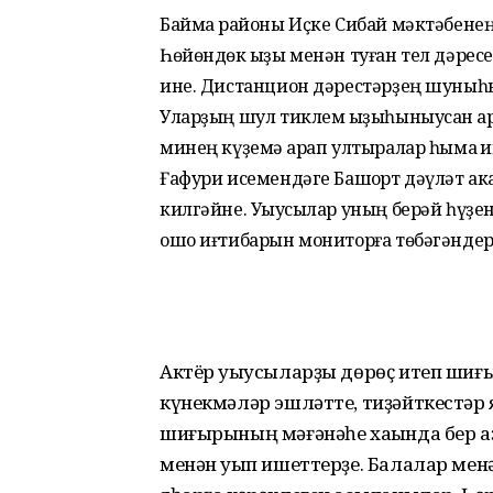
Баймаҡ районы Иҫке Сибай мәктәбенең
Һөйөндөк ҡыҙы менән туған тел дәре
ине. Дистанцион дәрестәрҙең шуныһы ҡ
Уларҙың шул тиклем ҡыҙыһыныусан ҡар
минең күҙемә ҡарап ултыралар һымаҡ 
Ғафури исемендәге Башҡорт дәүләт а
килгәйне. Уҡыусылар уның берәй һүҙен
ошо иғтибарын мониторға төбәгәндер
Актёр уҡыусыларҙы дөрөҫ итеп шиғыр
күнекмәләр эшләтте, тиҙәйткестәр
шиғырының мәғәнәһе хаҡында бер а
менән уҡып ишеттерҙе. Балалар мен