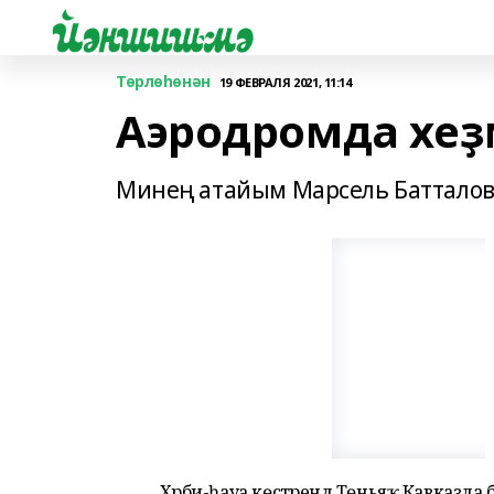
Төрлөһөнән
19 ФЕВРАЛЯ 2021, 11:14
Аэродромда хеҙ
Минең атайым Марсель Батталов т
Хәрби-һауа көстәрендә Төньяҡ Кавказда