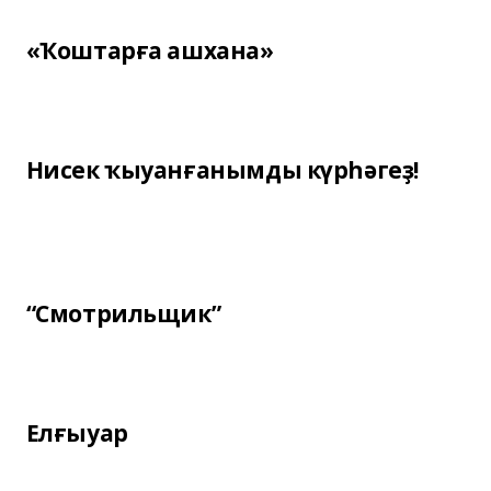
«Ҡоштарға ашхана»
Нисек ҡыуанғанымды күрһәгеҙ!
“Смотрильщик”
Елғыуар