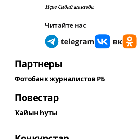
Иҫке Сибай мәктәбе.
Читайте нас
Партнеры
Фотобанк журналистов РБ
Повестар
Ҡайын һуты
Конкурстар