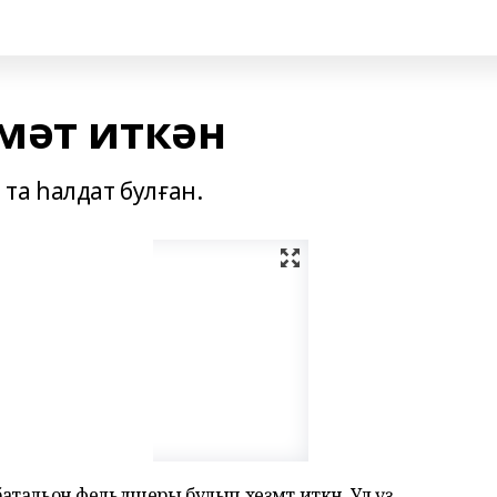
мәт иткән
а һалдат бул­ған.
 батальон фельдшеры булып хеҙмәт иткән. Ул үҙ