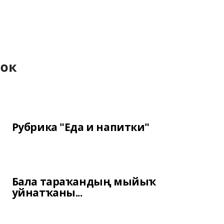
Рубрика "Еда и напитки"
Бала тараҡандың мыйыҡ
уйнатҡаны...