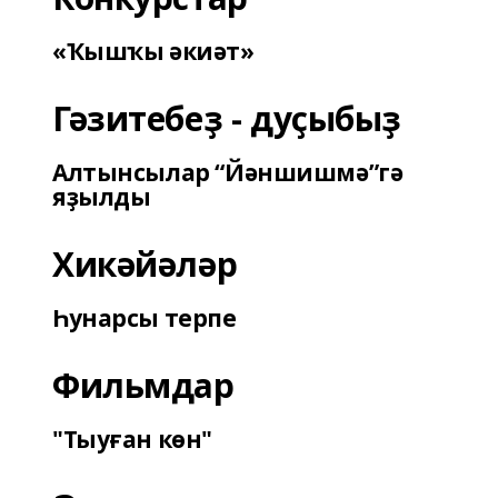
«Ҡышҡы әкиәт»
Гәзитебеҙ - дуҫыбыҙ
Алтынсылар “Йәншишмә”гә
яҙылды
Хикәйәләр
Һунарсы терпе
Фильмдар
"Тыуған көн"