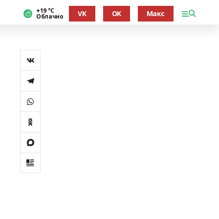
+19 °С
VK
OK
Макс
Облачно