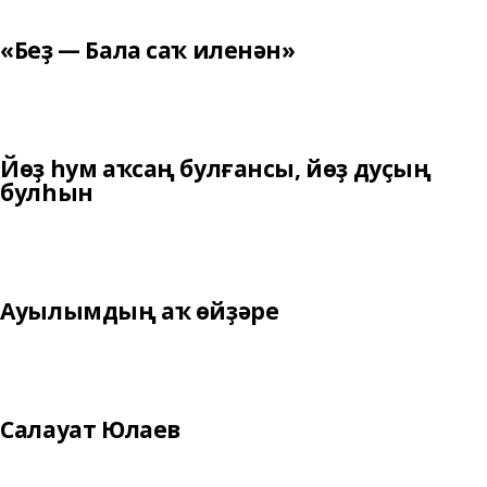
«Беҙ — Бала саҡ иленән»
Йөҙ һум аҡсаң булғансы, йөҙ дуҫың
булһын
Ауылымдың аҡ өйҙәре
Салауат Юлаев