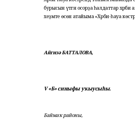
бурысын үтәгән осорҙа һалдаттар хәрби
хеҙмәте өсөн атайыма «Хәрби-һауа көстә
Айгизә БАТТАЛОВА,
V «Б» синыфы уҡыусыһы.
Баймаҡ районы,