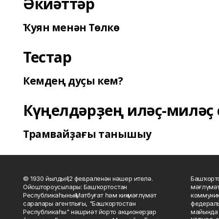
Әкиәттәр
Ҡуян менән Төлкө
Тестар
Кемдең дуҫы кем?
Күңелдәрҙең иләҫ-миләҫ 
Трамвайҙағы танышыу
© 1930 йылдың 12 февраленән нәшер ителә.
Башҡорто
Ойоштороусылары: Башҡортостан
мәғлүмәт
Республикаһының Матбуғат һәм киң мәғлүмәт
коммуник
саралары агентлығы, "Башҡортостан
федераль
Республикаһы" нәшриәт йорто акционерҙар
майында 