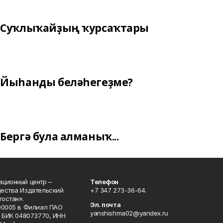
Суҡлыҡайҙың ҡурсаҡтары
Йыһанды беләһегеҙме?
Бергә була алманыҡ...
ционный центр –
Телефон
щества Издательский
+7 347 273-36-64.
остан».
Эл. почта
00005 в Филиал ПАО
yanshishma02@yandex.ru
, БИК 048073770, ИНН