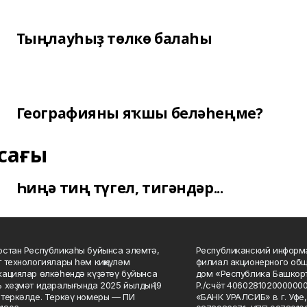
Тыңлауһыҙ төлкө балаһы
Географияны яҡшы беләһеңме?
сағы
Һиңә тиң түгел, тигәндәр...
стан Республикаһы буйынса элемтә,
Республиканский информа
 технологиялары һәм киңкүләм
филиал акционерного об
ациялар өлкәһендә күҙәтеү буйынса
дом «Республика Башкорт
 хеҙмәт идаралығында 2025 йылдың 19
Р./счёт 406028102000000
теркәлде. Теркәү номеры — ПИ
«БАНК УРАЛСИБ» в г. Уфе