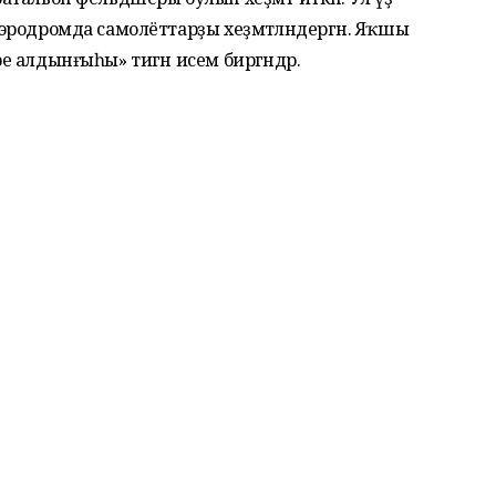
 аэродромда самолёттарҙы хеҙмәтләндергән. Яҡшы
ре алдынғыһы» тигән исем биргәндәр.