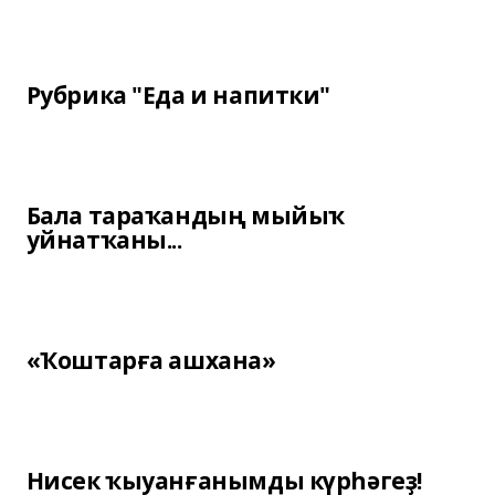
Рубрика "Еда и напитки"
Бала тараҡандың мыйыҡ
уйнатҡаны...
«Ҡоштарға ашхана»
Нисек ҡыуанғанымды күрһәгеҙ!