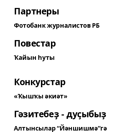
Партнеры
Фотобанк журналистов РБ
Повестар
Ҡайын һуты
Конкурстар
«Ҡышҡы әкиәт»
Гәзитебеҙ - дуҫыбыҙ
Алтынсылар “Йәншишмә”гә