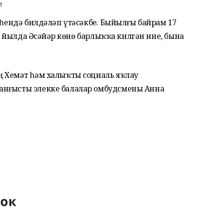
!
еһендә билдәләп үтәсәкбеҙ. Быйылғы байрам 17
98 йылда Әсәйҙәр көнө барлыҡҡа килгән ине, бына
 Хеҙмәт һәм халыҡты социаль яҡлау
анғысты элекке балалар омбудсмены Анна