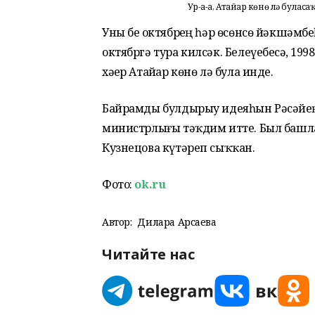
Ур-а-а, Атайҙар көнө лә буласаҡ
Уны беҙ октябрҙең һәр өсөнсө йәкшәмб
октябргә тура килсәк. Белеүебеҙсә, 19
хәҙер Атайҙар көнө лә була инде.
Байрамды булдырыу идеяһын Рәсәйҙең
министрлығы тәҡдим итте. Был башл
Кузнецова күтәреп сыҡҡан.
Фото:
ok.ru
Автор:
Дилара Арсаева
Читайте нас