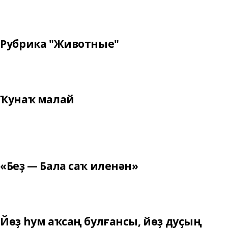
Рубрика "Животные"
Ҡунаҡ малай
«Беҙ — Бала саҡ иленән»
Йөҙ һум аҡсаң булғансы, йөҙ дуҫың