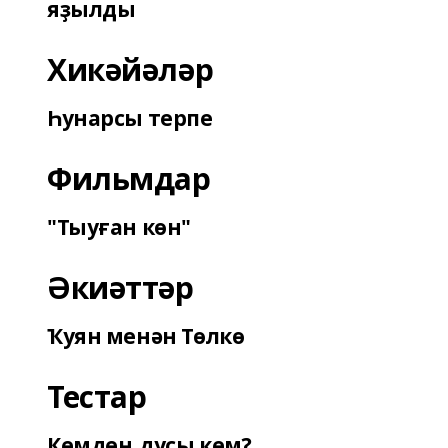
яҙылды
Хикәйәләр
Һунарсы терпе
Фильмдар
"Тыуған көн"
Әкиәттәр
Ҡуян менән Төлкө
Тестар
Кемдең дуҫы кем?