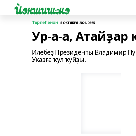
Төрлөһөнән
5 ОКТЯБРЯ 2021, 06:35
Ур-а-а, Атайҙар 
Илебеҙ Президенты Владимир Пу
Указға ҡул ҡуйҙы.