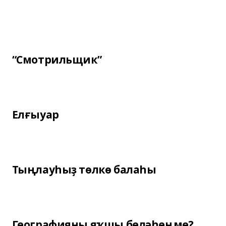
“Смотрильщик”
Елғыуар
Тыңлауһыҙ төлкө балаһы
Географияны яҡшы беләһеңме?