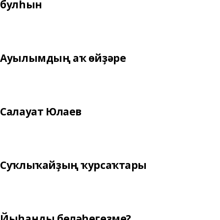
булһын
Ауылымдың аҡ өйҙәре
Салауат Юлаев
Суҡлыҡайҙың ҡурсаҡтары
Йыһанды беләһегеҙме?