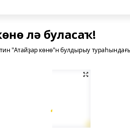
көнө лә буласаҡ!
тин "Атайҙар көнө"н булдырыу тураһындағ