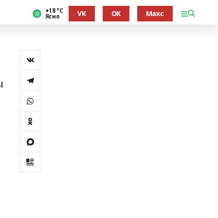
+18 °С
VK
OK
Макс
Ясно
ы