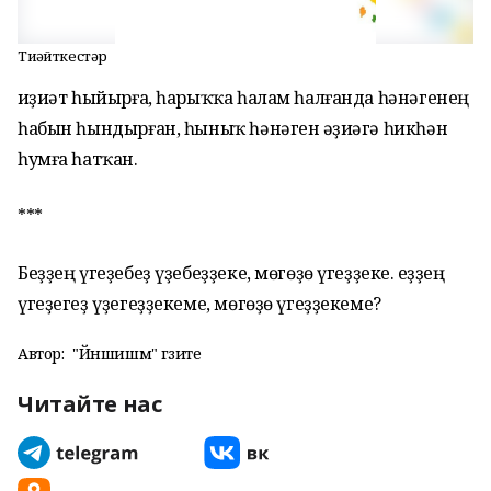
Тиҙәйткестәр
Һиҙиәт һыйырға, һарыҡҡа һалам һалғанда һәнәгенең
һабын һындырған, һыныҡ һәнәген Һәҙиәгә һикһән
һумға һатҡан.
***
Беҙҙең үгеҙебеҙ үҙебеҙҙеке, мөгөҙө үгеҙҙеке. Һеҙҙең
үгеҙегеҙ үҙегеҙҙекеме, мөгөҙө үгеҙҙекеме?
Автор:
"Йәншишмә" гәзите
Читайте нас