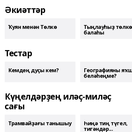
Әкиәттәр
Ҡуян менән Төлкө
Тыңлауһыҙ төлк
балаһы
Тестар
Кемдең дуҫы кем?
Географияны яҡ
беләһеңме?
Күңелдәрҙең иләҫ-миләҫ
сағы
Трамвайҙағы танышыу
Һиңә тиң түгел,
тигәндәр...