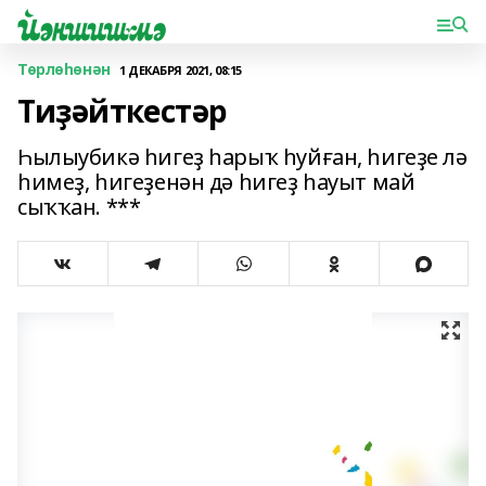
Төрлөһөнән
1 ДЕКАБРЯ 2021, 08:15
Тиҙәйткестәр
Һылыубикә һигеҙ һарыҡ һуйған, һигеҙе лә
һимеҙ, һигеҙенән дә һигеҙ һауыт май
сыҡҡан. ***