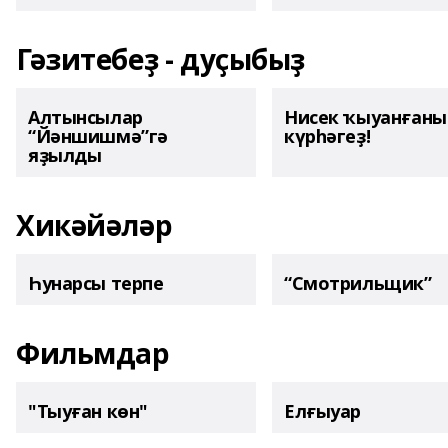
Гәзитебеҙ - дуҫыбыҙ
Алтынсылар
Нисек ҡыуанған
“Йәншишмә”гә
күрһәгеҙ!
яҙылды
Хикәйәләр
Һунарсы терпе
“Смотрильщик”
Фильмдар
"Тыуған көн"
Елғыуар