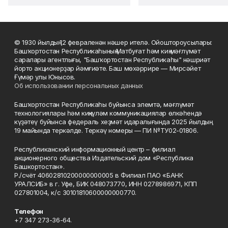
© 1930 йылдың 12 февраленән нәшер ителә. Ойоштороусылары:
Башҡортостан Республикаһының Матбуғат һәм киң мәғлүмәт
саралары агентлығы, "Башҡортостан Республикаһы" нәшриәт
йорто акционерҙар йәмғиәте. Баш мөхәррире — Мирсәйет
Ғүмәр улы Юнысов.
Об использовании персональных данных
Башҡортостан Республикаһы буйынса элемтә, мәғлүмәт
технологиялары һәм киңкүләм коммуникациялар өлкәһендә
күҙәтеү буйынса федераль хеҙмәт идаралығында 2025 йылдың
19 майында теркәлде. Теркәү номеры — ПИ №ТУ02-01806.
Республиканский информационный центр – филиал
акционерного общества Издательский дом «Республика
Башкортостан».
Р./счёт 40602810200000000005 в Филиал ПАО «БАНК
УРАЛСИБ» в г. Уфе, БИК 048073770, ИНН 0278986971, КПП
027801004, к/с 30101810600000000770.
Телефон
+7 347 273-36-64.