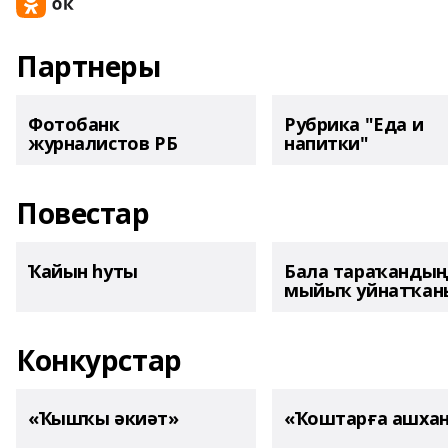
Партнеры
Фотобанк
Рубрика "Еда и
журналистов РБ
напитки"
Повестар
Ҡайын һуты
Бала тараҡанды
мыйыҡ уйнатҡаны
Конкурстар
«Ҡышҡы әкиәт»
«Ҡоштарға ашха