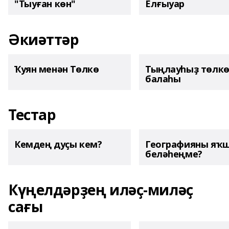
"Тыуған көн"
Елғыуар
Әкиәттәр
Ҡуян менән Төлкө
Тыңлауһыҙ төлк
балаһы
Тестар
Кемдең дуҫы кем?
Географияны яҡ
беләһеңме?
Күңелдәрҙең иләҫ-миләҫ
сағы