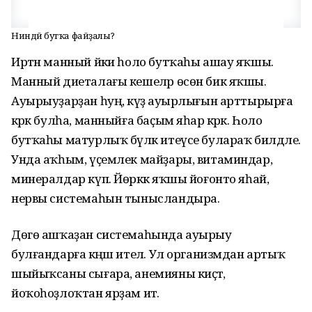
Ниндәй бутҡа файҙалы?
Иртән манный йәки һоло бутҡаһы ашау яҡшы.
Манный диеталағы кешеләр өсөн бик яҡшы.
Ауырыуҙарҙан һуң, кәүҙә ауырлығын арттырырға
кәрәк булһа, манныйға баҫым яһар кәрәк. Һоло
бутҡаһы матурлыҡ бүләк итеүсе булараҡ билдәле.
Унда аҡһым, үҫемлек майҙары, витаминдар,
минералдар күп. Йөрәккә яҡшы йоғонто яһай,
нервы системаһын тынысландыра.
Дөгө ашҡаҙан системаһында ауырыу
булғандарға кәңәш ителә. Ул организмдан артыҡ
шыйыҡсаны сығара, анемияны киҫәтә,
йоҡоһоҙлоҡтан ярҙам итә.