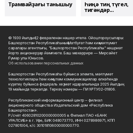
Трамвайҙағы танышыу
Һиңә тиң түгел,
тигәндәр...
© 1930 йылдың 12 февраленән нәшер ителә. Ойоштороусылары:
Башҡортостан Республикаһының Матбуғат һәм киң мәғлүмәт
саралары агентлығы, "Башҡортостан Республикаһы" нәшриәт
йорто акционерҙар йәмғиәте. Баш мөхәррире — Мирсәйет
Ғүмәр улы Юнысов.
Об использовании персональных данных
Башҡортостан Республикаһы буйынса элемтә, мәғлүмәт
технологиялары һәм киңкүләм коммуникациялар өлкәһендә
күҙәтеү буйынса федераль хеҙмәт идаралығында 2025 йылдың
19 майында теркәлде. Теркәү номеры — ПИ №ТУ02-01806.
Республиканский информационный центр – филиал
акционерного общества Издательский дом «Республика
Башкортостан».
Р./счёт 40602810200000000005 в Филиал ПАО «БАНК
УРАЛСИБ» в г. Уфе, БИК 048073770, ИНН 0278986971, КПП
027801004, к/с 30101810600000000770.