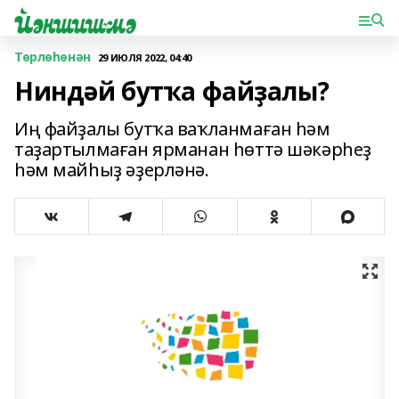
Төрлөһөнән
29 ИЮЛЯ 2022, 04:40
Ниндәй бутҡа файҙалы?
Иң файҙалы бутҡа ваҡланмаған һәм
таҙартылмаған ярманан һөттә шәкәрһеҙ
һәм майһыҙ әҙерләнә.