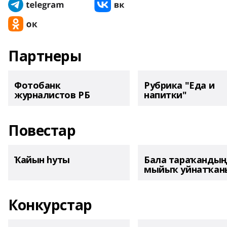
Партнеры
Фотобанк
Рубрика "Еда и
журналистов РБ
напитки"
Повестар
Ҡайын һуты
Бала тараҡанды
мыйыҡ уйнатҡаны
Конкурстар