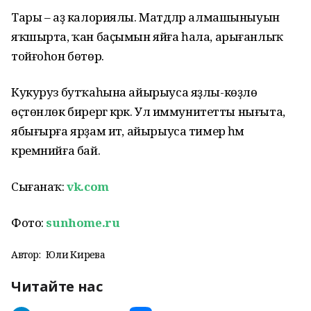
Тары – аҙ калориялы. Матдәләр алмашыныуын
яҡшырта, ҡан баҫымын яйға һала, арығанлыҡ
тойғоһон бөтөрә.
Кукуруз бутҡаһына айырыуса яҙлы-көҙлө
өҫтөнлөк бирергә кәрәк. Ул иммунитетты нығыта,
ябығырға ярҙам итә, айырыуса тимер һәм
кремнийға бай.
Сығанаҡ:
vk.com
Фото:
sunhome.ru
Автор:
Юлиә Кирәева
Читайте нас