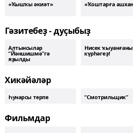
«Ҡышҡы әкиәт»
«Ҡоштарға ашха
Гәзитебеҙ - дуҫыбыҙ
Алтынсылар
Нисек ҡыуанған
“Йәншишмә”гә
күрһәгеҙ!
яҙылды
Хикәйәләр
Һунарсы терпе
“Смотрильщик”
Фильмдар